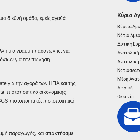
Κύρια Α
μια διεθνή ομάδα, εμείς αγαθά
Βόρεια Αμ
Νότια Αμε
Δυτική Ευ
λλη μια γραμμή παραγωγής, για
Ανατολική
ϊόντων για την πώληση.
Ανατολική
Νοτιοανατ
Μέση Ανατ
cate για την αγορά των ΗΠΑ και της
Αφρική
e, πιστοποιητικό οικονομικής
Ωκεανία
GS πιστοποιητικό, πιστοποιητικό
αποκτήσαμε
αμμή παραγωγής, και