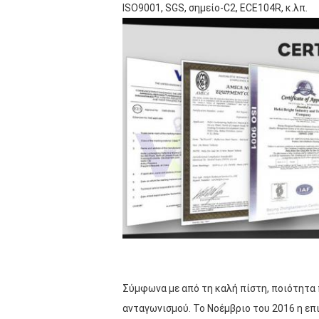
ISO9001, SGS, σημείο-C2, ECE104R, κ.λπ.
Σύμφωνα με από τη καλή πίστη, ποιότητα 
ανταγωνισμού. Το Νοέμβριο του 2016 η ε