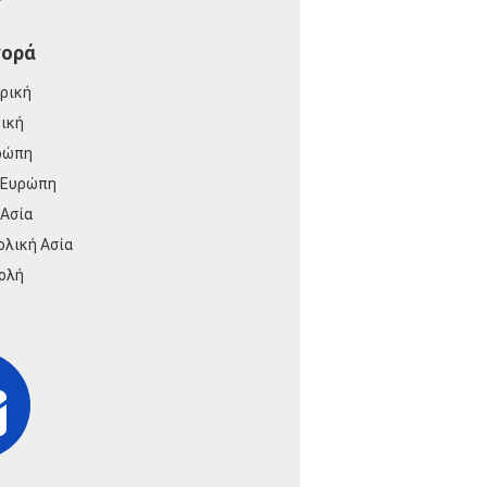
γορά
ερική
ρική
ρώπη
 Ευρώπη
 Ασία
ολική Ασία
ολή