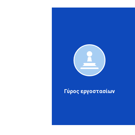
Γύρος
εργοστασ
Γύρος εργοστασίων