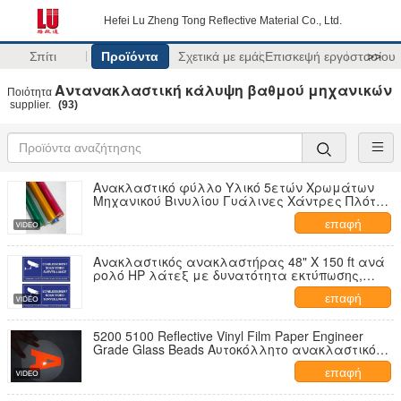
Hefei Lu Zheng Tong Reflective Material Co., Ltd.
Σπίτι
Προϊόντα
Σχετικά με εμάς
Επισκεψή εργοστασίου
>>
Αντανακλαστική κάλυψη βαθμού μηχανικών
Ποιότητα
supplier.
(93)
Ανακλαστικό φύλλο Υλικό 5ετών Χρωμάτων
Μηχανικού Βινυλίου Γυάλινες Χάντρες Πλότερ
Κοπής Ανακλαστικό ρολό φιλμ για οδική
επαφή
σήμανση
Ανακλαστικός ανακλαστήρας 48" X 150 ft ανά
ρολό HP λάτεξ με δυνατότητα εκτύπωσης,
αντανακλαστικό φύλλο μηχανικής από
επαφή
γυάλινες χάντρες
5200 5100 Reflective Vinyl Film Paper Engineer
Grade Glass Beads Αυτοκόλλητο ανακλαστικό
ρολό φύλλου για πινακίδες οδικής
επαφή
κυκλοφορίας