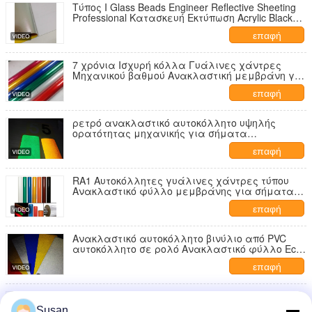
Τύπος Ι Glass Beads Engineer Reflective Sheeting
Professional Κατασκευή Εκτύπωση Acrylic Black
Vinil Reflectivo for Road Sign
επαφή
7 χρόνια Ισχυρή κόλλα Γυάλινες χάντρες
Μηχανικού βαθμού Ανακλαστική μεμβράνη για
σήματα κυκλοφορίας
επαφή
ρετρό ανακλαστικό αυτοκόλλητο υψηλής
ορατότητας μηχανικής για σήματα
κυκλοφορίας
επαφή
RA1 Αυτοκόλλητες γυάλινες χάντρες τύπου
Ανακλαστικό φύλλο μεμβράνης για σήματα
κυκλοφορίας
επαφή
Ανακλαστικό αυτοκόλλητο βινύλιο από PVC
αυτοκόλλητο σε ρολό Ανακλαστικό φύλλο Eco
Solvent εκτύπωση Υλικά κοπής Plotter
επαφή
Διαφήμιση Grade Glass Beads Flat Reflect Film for
Road Sign Eco Solvent Εκτυπώσιμο Ανακλαστικό
Susan