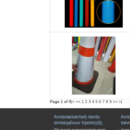
Page 1 of 9
|<
<<
1
2
3
4
5
6
7
8
9
>>
>|
Αντανακλαστική ταινία
Αντ
αντικειμένων προσοχής
ταιν