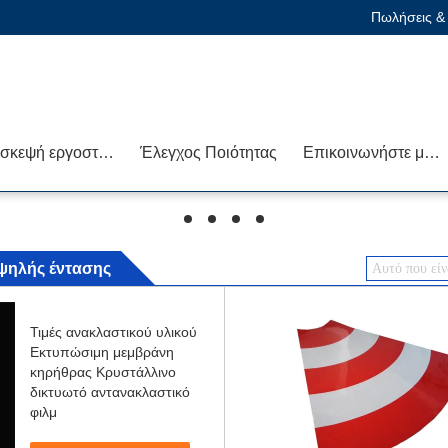
Πωλήσεις & 
Επισκεψή εργοστασίου
Έλεγχος Ποιότητας
Επικοινωνήστε μαζί μας
hd
hd
hd
hd
ψηλής έντασης
Τιμές ανακλαστικού υλικού
Εκτυπώσιμη μεμβράνη
κηρήθρας Κρυστάλλινο
δικτυωτό αντανακλαστικό
φιλμ