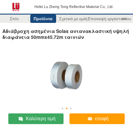
Hefei Lu Zheng Tong Reflective Material Co., Ltd.
Σπίτι
Προϊόντα
Σχετικά με εμάς
Επισκεψή εργοστασίου
>>
Αδιάβροχη ασημένια Solas αντανακλαστική υψηλή
διαφάνεια 50mmx45.72m ταινιών
Καλύτερη τιμή
επαφή