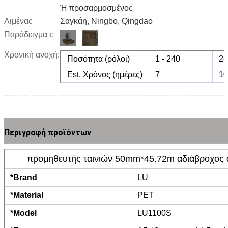
Ή προσαρμοσμένος
Λιμένας
Σαγκάη, Ningbo, Qingdao
Παράδειγμα εικόνων:
Χρονική ανοχή:
Ποσότητα (ρόλοι)
1 - 240
24
Est. Χρόνος (ημέρες)
7
10
Περιγραφή προϊόντων
προμηθευτής ταινιών 50mm*45.72m αδιάβροχος α
*Brand
LU
*Material
PET
*Model
LU1100S