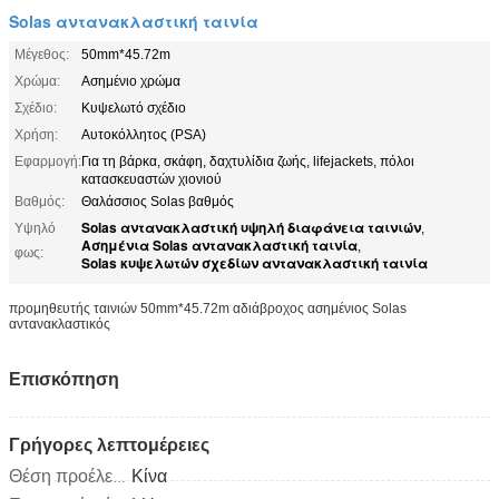
Solas αντανακλαστική ταινία
Μέγεθος:
50mm*45.72m
Χρώμα:
Ασημένιο χρώμα
Σχέδιο:
Κυψελωτό σχέδιο
Χρήση:
Αυτοκόλλητος (PSA)
Εφαρμογή:
Για τη βάρκα, σκάφη, δαχτυλίδια ζωής, lifejackets, πόλοι
κατασκευαστών χιονιού
Βαθμός:
Θαλάσσιος Solas βαθμός
Solas αντανακλαστική υψηλή διαφάνεια ταινιών
Υψηλό
,
Ασημένια Solas αντανακλαστική ταινία
,
φως:
Solas κυψελωτών σχεδίων αντανακλαστική ταινία
προμηθευτής ταινιών 50mm*45.72m αδιάβροχος ασημένιος Solas
αντανακλαστικός
Επισκόπηση
Γρήγορες λεπτομέρειες
Κίνα
Θέση προέλευσης: