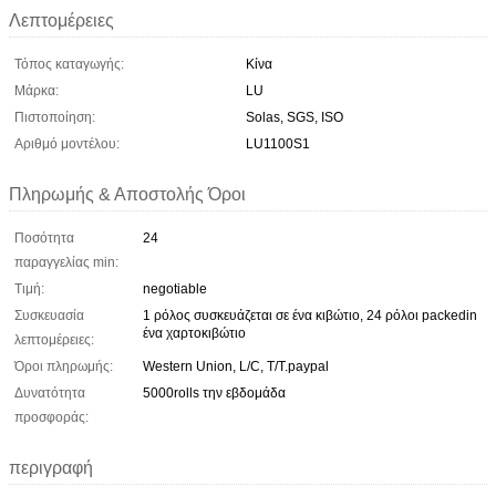
Λεπτομέρειες
Τόπος καταγωγής:
Κίνα
Μάρκα:
LU
Πιστοποίηση:
Solas, SGS, ISO
Αριθμό μοντέλου:
LU1100S1
Πληρωμής & Αποστολής Όροι
Ποσότητα
24
παραγγελίας min:
Τιμή:
negotiable
Συσκευασία
1 ρόλος συσκευάζεται σε ένα κιβώτιο, 24 ρόλοι packedin
ένα χαρτοκιβώτιο
λεπτομέρειες:
Όροι πληρωμής:
Western Union, L/C, T/T.paypal
Δυνατότητα
5000rolls την εβδομάδα
προσφοράς:
περιγραφή