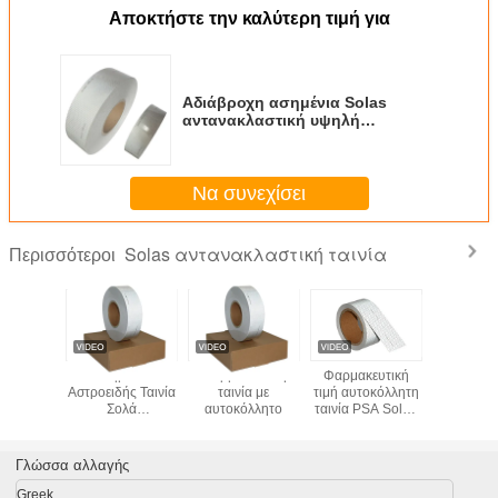
Αποκτήστε την καλύτερη τιμή για
Αδιάβροχη ασημένια Solas
αντανακλαστική υψηλή
διαφάνεια 50mmx45.72m ταινιών
Να συνεχίσει
Solas αντανακλαστική ταινία
Περισσότεροι
σημένια
Ασημένια
Φαρμακευτική
Φαρμακευτική
Αδιάβ
ανακλαστική
Αστροειδής Ταινία
ταινία με
τιμή αυτοκόλλητη
ασημένια
3m Σόλα
Σολά
αυτοκόλλητο
ταινία PSA Solas
αντανακλ
θείσα
Αδειοδοτημένες
Marine Reflective
υψηλή δι
λαστική
Αυτοκόλλητες
Tape
50mmx4
α Σόλα
Αντιπροσωπευτικές
ταινι
Γλώσσα αλλαγής
ένια
Ταινίες για
ανακλαστική
Lifebuoy
Greek