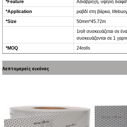
*Feature
Αδιάβροχη, υψηλή διαφάν
*Application
ραβδί στη βάρκα, lifebuoy,
*Size
50mm*45.72m
1roll συσκευάζεται σε έν
συσκευάζονται σε 1 χαρτ
*MOQ
24rolls
Λεπτομερείς εικόνες