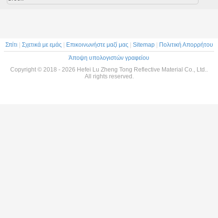
3m Σόλα
θείσα
λαστική
για Σώμα
Σπίτι
|
Σχετικά με εμάς
|
Επικοινωνήστε μαζί μας
|
Sitemap
|
Πολιτική Απορρήτου
Άποψη υπολογιστών γραφείου
Copyright © 2018 - 2026 Hefei Lu Zheng Tong Reflective Material Co., Ltd..
All rights reserved.