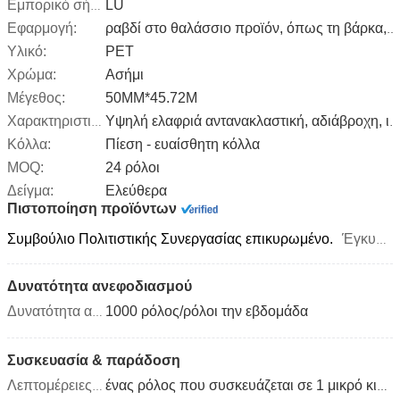
LU
Εμπορικό σήμα:
Εφαρμογή:
ραβδί στο θαλάσσιο προϊόν, όπως τη βάρκα, σκάφος, lifebuoy, πόλος χιονιού
Υλικό:
PET
Χρώμα:
Ασήμι
Μέγεθος:
50MM*45.72M
Χαρακτηριστικό γνώρισμα:
Υψηλή ελαφριά αντανακλαστική, αδιάβροχη, ισχυρή κόλλα
Κόλλα:
Πίεση - ευαίσθητη κόλλα
MOQ:
24 ρόλοι
Δείγμα:
Ελεύθερα
Πιστοποίηση προϊόντων
Συμβούλιο Πολιτιστικής Συνεργασίας επικυρωμένο.
Έγκυρα από το 2016-07 - 06 μέχρι το 2021-07 - 05
Δυνατότητα ανεφοδιασμού
1000 ρόλος/ρόλοι την εβδομάδα
Δυνατότητα ανεφοδιασμού:
Συσκευασία & παράδοση
Λεπτομέρειες συσκευασίας
ένας ρόλος που συσκευάζεται σε 1 μικρό κιβώτιο, 12 μικρά κιβώτια που συσκευάζονται σε 1carton