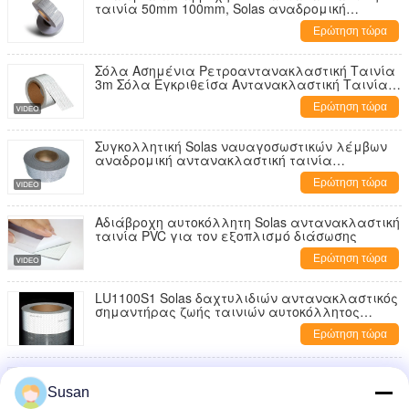
ταινία 50mm 100mm, Solas αναδρομική
αντανακλαστική ταινία
Ερώτηση τώρα
Σόλα Ασημένια Ρετροαντανακλαστική Ταινία
3m Σόλα Εγκριθείσα Αντανακλαστική Ταινία
Σόλα Ασημένια Ρετροαντανακλαστική Ταινία
Ερώτηση τώρα
3m Σόλα Εγκριθείσα Αντανακλαστική Ταινία
για Σώμα
Συγκολλητική Solas ναυαγοσωστικών λέμβων
αναδρομική αντανακλαστική ταινία
αδιάβροχη
Ερώτηση τώρα
Αδιάβροχη αυτοκόλλητη Solas αντανακλαστική
ταινία PVC για τον εξοπλισμό διάσωσης
Ερώτηση τώρα
LU1100S1 Solas δαχτυλιδιών αντανακλαστικός
σημαντήρας ζωής ταινιών αυτοκόλλητος
αδιάβροχος
Ερώτηση τώρα
Άσπρο Solas χρώματος αντανακλαστικό
κυψελωτό σχέδιο ταινιών για τον
Susan
κατασκευαστή Πολωνός χιονιού