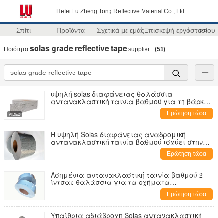
Hefei Lu Zheng Tong Reflective Material Co., Ltd.
Σπίτι
Προϊόντα
Σχετικά με εμάς
Επισκεψή εργοστασίου
>>
solas grade reflective tape
Ποιότητα
supplier.
(51)
υψηλή solas διαφάνειας θαλάσσια
αντανακλαστική ταινία βαθμού για τη βάρκα
rescure
Ερώτηση τώρα
Η υψηλή Solas διαφάνειας αναδρομική
αντανακλαστική ταινία βαθμού ισχύει στην
ασφάλεια 5cm*45.72m θάλασσας
Ερώτηση τώρα
ναυαγοσωστικών λέμβων
Ασημένια αντανακλαστική ταινία βαθμού 2
ίντσας θαλάσσια για τα οχήματα
αυτοκόλλητα ή τη βάση υφάσματος
Ερώτηση τώρα
Υπαίθρια αδιάβροχη Solas αντανακλαστική