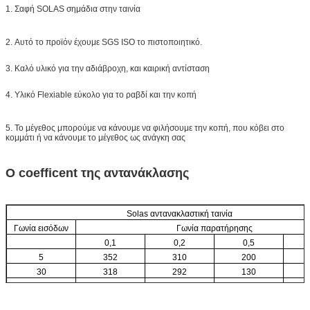
1. Σαφή SOLAS σημάδια στην ταινία
2. Αυτό το προϊόν έχουμε SGS ISO το πιστοποιητικό.
3. Καλό υλικό για την αδιάβροχη, και καιρική αντίσταση
4. Υλικό Flexiable εύκολο για το ραβδί και την κοπή
5. Το μέγεθος μπορούμε να κάνουμε να φιλήσουμε την κοπή, που κόβει στο
κομμάτι ή να κάνουμε το μέγεθος ως ανάγκη σας
Ο coefficent της αντανάκλασης
Solas αντανακλαστική ταινία
Γωνία εισόδων
Γωνία παρατήρησης
0,1
0,2
0,5
5
352
310
200
30
318
292
130
45
252
232
108