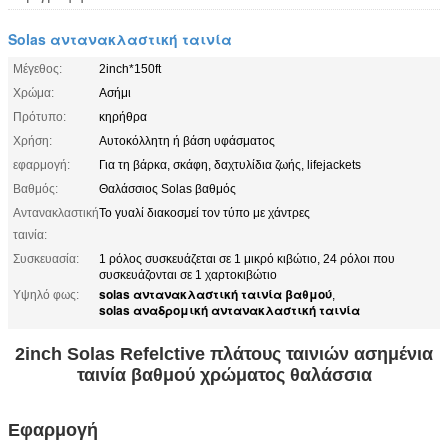
Solas αντανακλαστική ταινία
Μέγεθος:
2inch*150ft
Χρώμα:
Ασήμι
Πρότυπο:
κηρήθρα
Χρήση:
Αυτοκόλλητη ή βάση υφάσματος
εφαρμογή:
Για τη βάρκα, σκάφη, δαχτυλίδια ζωής, lifejackets
Βαθμός:
Θαλάσσιος Solas βαθμός
Αντανακλαστική
Το γυαλί διακοσμεί τον τύπο με χάντρες
ταινία:
Συσκευασία:
1 ρόλος συσκευάζεται σε 1 μικρό κιβώτιο, 24 ρόλοι που
συσκευάζονται σε 1 χαρτοκιβώτιο
solas αντανακλαστική ταινία βαθμού
Υψηλό φως:
,
solas αναδρομική αντανακλαστική ταινία
2inch Solas Refelctive πλάτους ταινιών ασημένια
ταινία βαθμού χρώματος θαλάσσια
Εφαρμογή