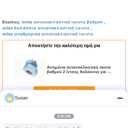
solas αντανακλαστική ταινία βαθμού
Ετικέττες:
,
solas θαλάσσια αντανακλαστική ταινία
,
solas αναδρομική αντανακλαστική ταινία
Αποκτήστε την καλύτερη τιμή για
Ασημένια αντανακλαστική ταινία
βαθμού 2 ίντσας θαλάσσια για τα
οχήματα αυτοκόλλητα ή τη βάση
υφάσματος
Να συνεχίσει
Susan
Solas αντανακλαστική ταινία
Περισσότεροι
8:04 PM