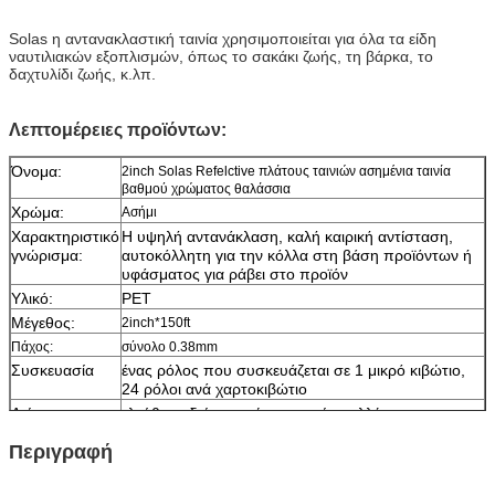
Solas η αντανακλαστική ταινία
χρησιμοποιείται για όλα τα είδη
ναυτιλιακών εξοπλισμών, όπως το σακάκι ζωής, τη βάρκα, το
δαχτυλίδι ζωής, κ.λπ.
Λεπτομέρειες προϊόντων:
Όνομα:
2inch Solas Refelctive πλάτους ταινιών ασημένια ταινία
βαθμού χρώματος θαλάσσια
Χρώμα:
Ασήμι
Χαρακτηριστικό
Η υψηλή αντανάκλαση, καλή καιρική αντίσταση,
γνώρισμα:
αυτοκόλλητη για την κόλλα στη βάση προϊόντων ή
υφάσματος για ράβει στο προϊόν
Υλικό:
PET
Μέγεθος:
2inch*150ft
Πάχος:
σύνολο 0.38mm
Συσκευασία
ένας ρόλος που συσκευάζεται σε 1 μικρό κιβώτιο,
24 ρόλοι ανά χαρτοκιβώτιο
Δείγμα:
ελεύθερο δείγμα ενώ το φορτίο συλλέγει
Παράδοση
7 ημέρες, σύμφωνα με την ποσότητα διαταγής
Περιγραφή