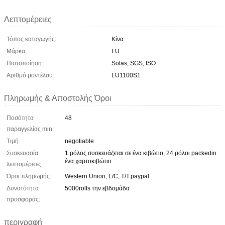
Λεπτομέρειες
Τόπος καταγωγής:
Κίνα
Μάρκα:
LU
Πιστοποίηση:
Solas, SGS, ISO
Αριθμό μοντέλου:
LU1100S1
Πληρωμής & Αποστολής Όροι
Ποσότητα
48
παραγγελίας min:
Τιμή:
negotiable
Συσκευασία
1 ρόλος συσκευάζεται σε ένα κιβώτιο, 24 ρόλοι packedin
ένα χαρτοκιβώτιο
λεπτομέρειες:
Όροι πληρωμής:
Western Union, L/C, T/T.paypal
Δυνατότητα
5000rolls την εβδομάδα
προσφοράς:
περιγραφή