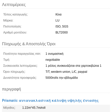
Λεπτομέρειες
Τόπος καταγωγής:
Κίνα
Μάρκα:
LU
Πιστοποίηση:
ISO, SGS
Αριθμό μοντέλου:
BLT2000
Πληρωμής & Αποστολής Όροι
Ποσότητα παραγγελίας min:
1 ονομαστική
Τιμή:
negotiable
Συσκευασία λεπτομέρειες:
1 ρόλος συσκευάζεται στα χαρτοκιβώτια 1
Όροι πληρωμής:
T/T, western union, L/C, paypal
Δυνατότητα προσφοράς:
5000rolls την εβδομάδα
περιγραφή
Prismatic αντανακλαστική κάλυψη υψηλής έντασης
Μέγεθος:
1.22m*45.7m/roll