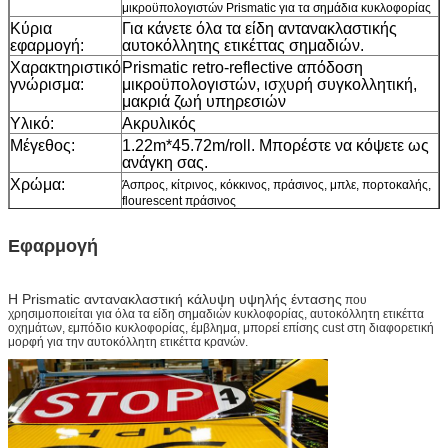
μικροϋπολογιστών Prismatic για τα σημάδια κυκλοφορίας
Κύρια
Για κάνετε όλα τα είδη αντανακλαστικής
εφαρμογή:
αυτοκόλλητης ετικέττας σημαδιών.
Χαρακτηριστικό
Prismatic retro-reflective απόδοση
γνώρισμα:
μικροϋπολογιστών, ισχυρή συγκολλητική,
μακριά ζωή υπηρεσιών
Υλικό:
Ακρυλικός
Μέγεθος:
1.22m*45.72m/roll. Μπορέστε να κόψετε ως
ανάγκη σας.
Χρώμα:
Άσπρος, κίτρινος, κόκκινος, πράσινος, μπλε, πορτοκαλής,
flourescent πράσινος
Συσκευασία:
1 ρόλος συσκευάζεται σε 1 χαρτοκιβώτιο
Δείγμα:
ελεύθερο δείγμα ενώ το φορτίο συλλέγει
Εφαρμογή
Παράδοση
7 ημέρες, σύμφωνα με την ποσότητα
διαταγής
Η Prismatic αντανακλαστική κάλυψη υψηλής έντασης
που
χρησιμοποιείται για όλα τα είδη σημαδιών κυκλοφορίας, αυτοκόλλητη ετικέττα
οχημάτων, εμπόδιο κυκλοφορίας, έμβλημα, μπορεί επίσης cust στη διαφορετική
μορφή για την αυτοκόλλητη ετικέττα κρανών.