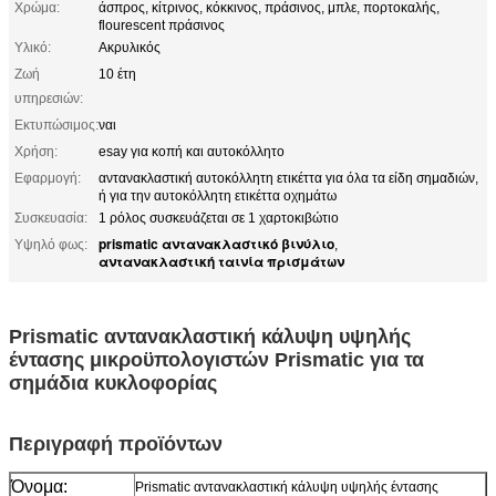
Χρώμα:
άσπρος, κίτρινος, κόκκινος, πράσινος, μπλε, πορτοκαλής,
flourescent πράσινος
Υλικό:
Ακρυλικός
Ζωή
10 έτη
υπηρεσιών:
Εκτυπώσιμος:
ναι
Χρήση:
esay για κοπή και αυτοκόλλητο
Εφαρμογή:
αντανακλαστική αυτοκόλλητη ετικέττα για όλα τα είδη σημαδιών,
ή για την αυτοκόλλητη ετικέττα οχημάτω
Συσκευασία:
1 ρόλος συσκευάζεται σε 1 χαρτοκιβώτιο
prismatic αντανακλαστικό βινύλιο
Υψηλό φως:
,
αντανακλαστική ταινία πρισμάτων
Prismatic αντανακλαστική κάλυψη υψηλής
έντασης μικροϋπολογιστών Prismatic για τα
σημάδια κυκλοφορίας
Περιγραφή προϊόντων
Όνομα:
Prismatic αντανακλαστική κάλυψη υψηλής έντασης