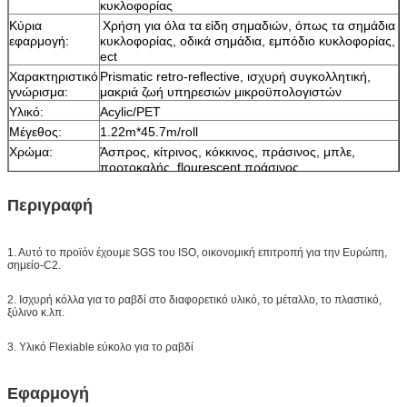
κυκλοφορίας
Κύρια
Χρήση για όλα τα είδη σημαδιών, όπως τα σημάδια
εφαρμογή:
κυκλοφορίας, οδικά σημάδια, εμπόδιο κυκλοφορίας,
ect
Χαρακτηριστικό
Prismatic retro-reflective, ισχυρή συγκολλητική,
γνώρισμα:
μακριά ζωή υπηρεσιών μικροϋπολογιστών
Υλικό:
Acylic/PET
Μέγεθος:
1.22m*45.7m/roll
Χρώμα:
Άσπρος, κίτρινος, κόκκινος, πράσινος, μπλε,
πορτοκαλής, flourescent πράσινος
Συσκευασία:
1 ρόλος συσκευάζεται σε 1 χαρτοκιβώτιο
Περιγραφή
Δείγμα:
ελεύθερο δείγμα ενώ το φορτίο συλλέγει
Παράδοση:
7 ημέρες, σύμφωνα με την ποσότητα διαταγής
1. Αυτό το προϊόν έχουμε SGS του ISO, οικονομική επιτροπή για την Ευρώπη,
σημείο-C2.
2. Ισχυρή κόλλα για το ραβδί στο διαφορετικό υλικό, το μέταλλο, το πλαστικό,
ξύλινο κ.λπ.
3. Υλικό Flexiable εύκολο για το ραβδί
Εφαρμογή