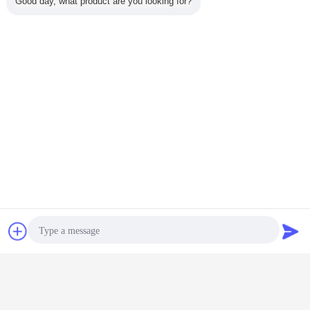
Good day, what product are you looking for?
prismatic αντανακλαστικό βινύλιο
Ετικέττες:
,
αντανακλαστική ταινία πρισμάτων
,
prismatic αντανακλαστική ταινία
Αποκτήστε την καλύτερη τιμή για
Prismatic αντανακλαστική
κάλυψη υψηλής έντασης
οδοφραγμάτων κυκλοφορίας,
Prismatic αντανακλαστικός Viny
Να συνεχίσει
Επικοινωνία
Ζητήστε ένα
Περισσότεροι
Prismatic αντανακλαστική κάλυψη υψηλής έντασης
απόσπασμα