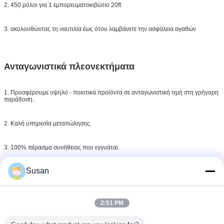
2. 450 ρόλοι για 1 εμπορευματοκιβώτιο 20ft
3. ακολουθώντας τη ναυτιλία έως ότου λαμβάνετε την ασφάλεια αγαθών
Ανταγωνιστικά πλεονεκτήματα
1. Προσφέρουμε υψηλό - ποιοτικά προϊόντα σε ανταγωνιστική τιμή στη γρήγορη
παράδοση.
2. Καλή υπηρεσία μεταπώλησης.
3. 100% πέρασμα συνήθειας που εγγυάται.
Susan
4. Εύκαμπτοι και Untraceable όροι πληρωμής.
5. Τα προϊόντα μας έχουν εξαχθεί στη Γερμανία, Νορβηγία, Πολωνία, Φινλανδία,
Ισπανία, UK, Γαλλία, Ρωσία,
2:51 PM
ΗΠΑ, Βραζιλία, Μεξικό, Αυστραλία, Ιαπωνία, Κορέα, Ταϊλάνδη, Ινδονησία,
Ουρουγουάη και πολλές άλλες χώρες.