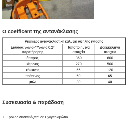
Ο coefficent της αντανάκλασης
Prismatic αντανακλαστική κάλυψη υψηλής έντασης
Είσοδος γωνία-4º/γωνία 0.2º
Τυποποιημένα
Δοκιμασμένα
παρατήρησης
στοιχεία
στοιχεία
άσπρος
360
600
κίτρινος
270
500
κόκκινος
65
120
πράσινος
50
65
μπλε
30
40
Συσκευασία & παράδοση
1. 1 ρόλος συσκευάζεται σε 1 χαρτοκιβώτιο.