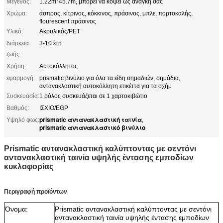
Μέγεθος:
1.22m*45.7m, μπορεί να κόψει ως ανάγκη σας
Χρώμα:
άσπρος, κίτρινος, κόκκινος, πράσινος, μπλε, πορτοκαλής,
flourescent πράσινος
Υλικό:
Ακρυλικός/PET
διάρκεια
3-10 έτη
ζωής:
Χρήση:
Αυτοκόλλητος
εφαρμογή:
prismatic βινύλιο για όλα τα είδη σημαδιών, σημάδια,
αντανακλαστική αυτοκόλλητη ετικέττα για τα οχήμ
Συσκευασία:
1 ρόλος συσκευάζεται σε 1 χαρτοκιβώτιο
Βαθμός:
ΙΣΧΙΟ/EGP
prismatic αντανακλαστική ταινία
Υψηλό φως:
,
prismatic αντανακλαστικό βινύλιο
Prismatic αντανακλαστική καλύπτοντας με σεντόνι
αντανακλαστική ταινία υψηλής έντασης εμποδίων
κυκλοφορίας
Περιγραφή προϊόντων
Όνομα:
Prismatic αντανακλαστική καλύπτοντας με σεντόνι
αντανακλαστική ταινία υψηλής έντασης εμποδίων