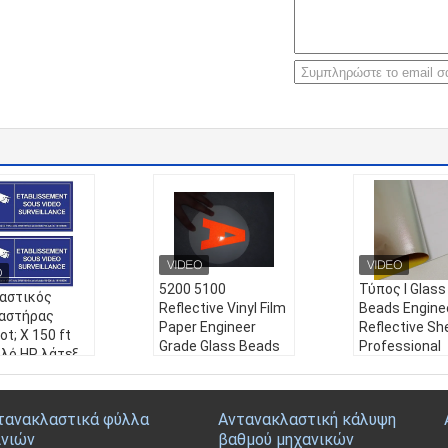
5200 5100
Τύπος Ι Glass
αστικός
Reflective Vinyl Film
Beads Engine
αστήρας
Paper Engineer
Reflective Sh
t; X 150 ft
Grade Glass Beads
Professional
ολό HP λάτεξ
Αυτοκόλλητο
Κατασκευή
νατότητα
ανακλαστικό ρολό
Εκτύπωση Acr
ωσης,
φύλλου για
Black Vinil
ακλαστικό
τανακλαστικά φύλλα
Αντανακλαστική κάλυψη
πινακίδες οδικής
Reflectivo fo
 μηχανικής
ινιών
βαθμού μηχανικών
κυκλοφορίας
Sign