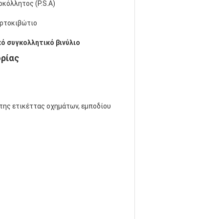
οκόλλητος (P.S.A)
αρτοκιβώτιο
ό συγκολλητικό βινύλιο
ορίας
ητης ετικέττας οχημάτων, εμποδίου