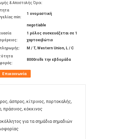
μής & Αποστολής Όροι:
τητα
1 ονομαστική
γελίας min:
negotiable
ευασία
1 ρόλος συσκευάζεται σε 1
ομέρειες:
χαρτοκιβώτιο
 πληρωμής:
Μ / Τ, Western Union, L / C
τότητα
8000rolls την εβδομάδα
φοράς:
Επικοινωνία
ρος, άσπρος, κίτρινος, πορτοκαλής,
, πράσινος, κόκκινος
οκόλλητος για τα σημάδια σημαδιών
λοφορίας