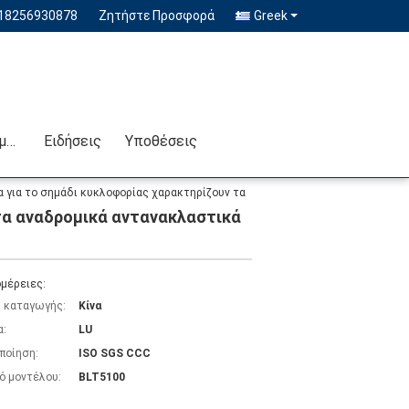
-18256930878
Ζητήστε Προσφορά
Greek
Επικοινωνήστε μαζί μας
Ειδήσεις
Υποθέσεις
α για το σημάδι κυκλοφορίας χαρακτηρίζουν τα
 τα αναδρομικά αντανακλαστικά
μέρειες:
 καταγωγής:
Κίνα
α:
LU
ποίηση:
ISO SGS CCC
ό μοντέλου:
BLT5100