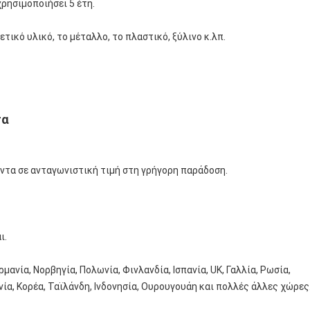
χρησιμοποιήσει 5 έτη.
ετικό υλικό, το μέταλλο, το πλαστικό, ξύλινο κ.λπ.
τα
ντα σε ανταγωνιστική τιμή στη γρήγορη παράδοση.
ι.
ρμανία, Νορβηγία, Πολωνία, Φινλανδία, Ισπανία, UK, Γαλλία, Ρωσία,
νία, Κορέα, Ταϊλάνδη, Ινδονησία, Ουρουγουάη και πολλές άλλες χώρες