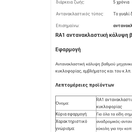
διάρκεια ζωής:
5 χρόνια
Αντανακλαστικός τύπος:
Το γυαλί 
Επισημαίνω:
αντανακλ
RA1 αντανακλαστική κάλυψη β
Εφαρμογή
Αντανακλαστική κάλυψη βαθμού μηχανικ
κυκλοφορίας, εμβλήματος και του κ.λπ.
Λεπτομέρειες προϊόντων
RA1 αντανακλαστι
Όνομα:
κυκλοφορίας
Κύρια εφαρμογή:
Για όλα τα είδη σ
Χαρακτηριστικό
αναδρομικός-ανταν
γνώρισμα:
εύκολη για την κο