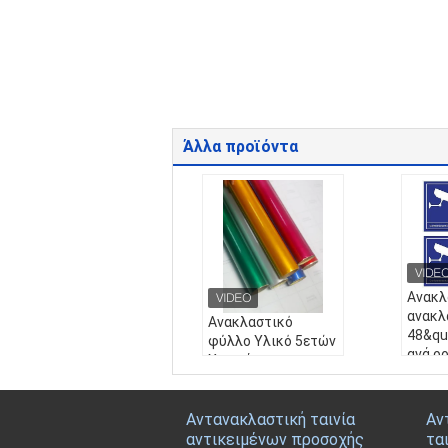
Άλλα προϊόντα
Ανακλ
ανακλ
Ανακλαστικό
48&quo
φύλλο Υλικό 5ετών
ανά ρ
Χρωμάτων
με δυ
Μηχανικού
εκτύπ
Βινυλίου Γυάλινες
ανταν
Χάντρες Πλότερ
Αντανακλαστική ταινία
Αν
φύλλο
Κοπής Ανακλαστικό
αντικειμένων προσοχής
τα