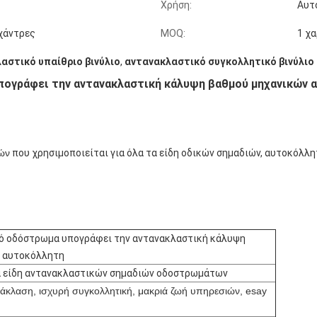
Χρήση:
Αυτ
 χάντρες
MOQ:
1 χ
αστικό υπαίθριο βινύλιο
,
αντανακλαστικό συγκολλητικό βινύλιο
πογράφει την αντανακλαστική κάλυψη βαθμού μηχανικών 
ών
που χρησιμοποιείται για όλα τα είδη οδικών σημαδιών, αυτοκόλλ
ό οδόστρωμα υπογράφει την αντανακλαστική κάλυψη
ν αυτοκόλλητη
 τα είδη αντανακλαστικών σημαδιών οδοστρωμάτων
άκλαση, ισχυρή συγκολλητική, μακριά ζωή υπηρεσιών, esay