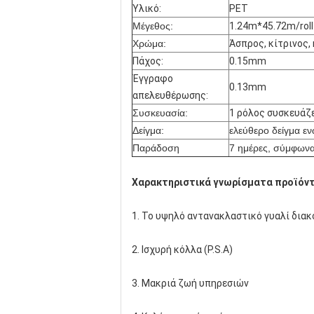
Υλικό:
PET
Μέγεθος:
1.24m*45.72m/roll
Χρώμα:
Άσπρος, κίτρινος,
Πάχος:
0.15mm
Έγγραφο
0.13mm
απελευθέρωσης:
Συσκευασία:
1 ρόλος συσκευάζε
Δείγμα:
ελεύθερο δείγμα εν
Παράδοση
7 ημέρες, σύμφωνα
Χαρακτηριστικά γνωρίσματα προϊόν
1. Το υψηλό αντανακλαστικό γυαλί διακ
2. Ισχυρή κόλλα (P.S.A)
3. Μακριά ζωή υπηρεσιών