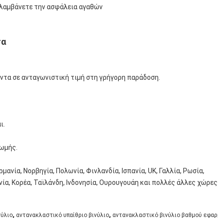
 λαμβάνετε την ασφάλεια αγαθών
τα
ντα σε ανταγωνιστική τιμή στη γρήγορη παράδοση.
ι.
ρωμής.
ρμανία, Νορβηγία, Πολωνία, Φινλανδία, Ισπανία, UK, Γαλλία, Ρωσία,
νία, Κορέα, Ταϊλάνδη, Ινδονησία, Ουρουγουάη και πολλές άλλες χώρες
,
,
νύλιο
αντανακλαστικό υπαίθριο βινύλιο
αντανακλαστικό βινύλιο βαθμού εφα