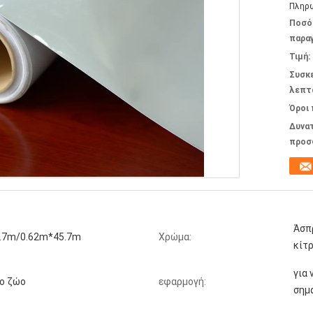
Πληρω
Ποσό
παραγ
Τιμή:
Συσκ
λεπτ
Όροι
Δυνα
προσ
Άσπρ
.7m/0.62m*45.7m
Χρώμα:
κίτ
για 
ιο ζώο
εφαρμογή:
σημ