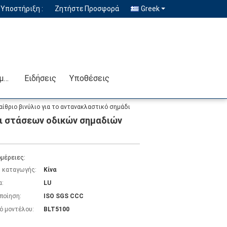
Υποστήριξη :
Ζητήστε Προσφορά
Greek
Επικοινωνήστε μαζί μας
Ειδήσεις
Υποθέσεις
ίθριο βινύλιο για το αντανακλαστικό σημάδι
δι στάσεων οδικών σημαδιών
μέρειες:
 καταγωγής:
Κίνα
α:
LU
ποίηση:
ISO SGS CCC
ό μοντέλου:
BLT5100