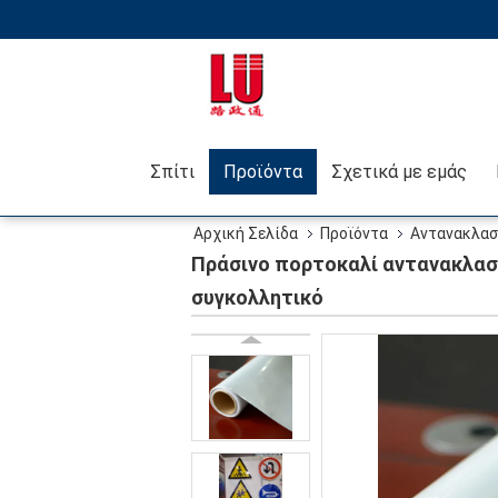
Σπίτι
Προϊόντα
Σχετικά με εμάς
Αρχική Σελίδα
Προϊόντα
Αντανακλασ
στάσεων οδικών σημαδιών συγκολλητικό
Πράσινο πορτοκαλί αντανακλαστ
συγκολλητικό