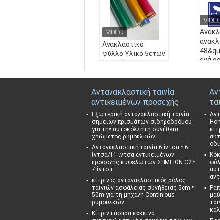
Ανακλ
ανακλ
Ανακλαστικό
48&quo
φύλλο Υλικό 5ετών
ανά ρ
Χρωμάτων
με δυ
Μηχανικού
εκτύπ
Βινυλίου Γυάλινες
ανταν
Χάντρες Πλότερ
Αντανακλαστική ταινία
Αν
φύλλο
Κοπής Ανακλαστικό
αντικειμένων προσοχής
τα
από γ
ρολό φιλμ για οδική
Εξωτερική αντανακλαστική ταινία
Αντ
χάντρ
σήμανση
σημείων πρισμάτων σιδηροδρόμου
Hon
Όνομα
Όνομα προϊόντος:
για την αυτοκόλλητη συνήθεια
κίτ
Ανακλ
χρώματος ρυμουλκών
αυτ
Ανακλαστικό φύλλ
λαστή
οδι
ο Υλικό 5ετών Χρω
Αντανακλαστική ταινία 6 ίντσα * 6
ft ανά
ίντσα/11 ίντσα αντικειμένων
Κόκ
μάτων Μηχανικού Β
προσοχής κυψελωτών ΣΗΜΕΙΩΝ C2 *
ξ με 
φύλ
ινυλίου Γυάλινες Χά
7 ίντσα
αυτ
τύπωσ
ντρες Πλότερ Κοπή
αντ
κίτρινος αντανακλαστικός ρόλος
αστικ
ς Ανακλαστικό
ταινιών ασφάλειας συνήθειας 5cm *
Ραπ
Εφαρ
Εφαρμογή:
Αντανα
50m για τη μηχανή Continious
μαύ
στική
ρυμουλκών
κλαστικό αυτοκόλλ
ται
σήματ
καλ
ητο για τα σήματα κ
Κίτρινα άσπρα κόκκινα
Μέγε