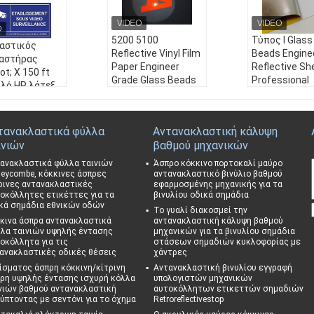
5200 5100
Τύπος Ι Glass
αστικός
Reflective Vinyl Film
Beads Engine
αστήρας
Paper Engineer
Reflective Sh
t; X 150 ft
Grade Glass Beads
Professional
ολό HP λάτεξ
Αυτοκόλλητο
Κατασκευή
νατότητα
ανακλαστικό ρολό
Εκτύπωση Acr
ωσης,
φύλλου για
Black Vinil
ακλαστικό
τανακλαστικά φύλλα
Αντανακλαστική κάλυψη
πινακίδες οδικής
Reflectivo fo
 μηχανικής
ινιών
βαθμού μηχανικών
κυκλοφορίας
Sign
υάλινες
Όνομα προϊόντος:
Όνομα προϊό
ανακλαστικά φύλλα ταινιών
Άσπρο κόκκινο πορτοκαλί μαύρο
ες
5200 5100 Reflectiv
Τύπος Ι Glass
eycombe, κόκκινες άσπρες
αντανακλαστικό βινύλιο βαθμού
 προϊόντος:
ρινες αντανακλαστικές
εφαρμοσμένης μηχανικής για τα
e Vinyl Film Paper En
s Engineer Ref
αστικός ανακ
οκόλλητες ετικέττες για τα
βινυλίου οδικά σημάδια
gineer Grade Glass
e Sheeting Pr
ρας 48" X 150
κά σημάδια εθνικών οδών
Το γυαλί διακοσμεί την
Beads Αυτοκόλλητ
onal Κατασκε
 ρολό HP λάτε
κινα άσπρα αντανακλαστικά
αντανακλαστική κάλυψη βαθμού
ο ανακλαστικό ρολό
ύπωση Acrylic
δυνατότητα εκ
λα ταινιών υψηλής έντασης
μηχανικών για τα βινυλίου σημάδια
φύλλου
Vinil
οκόλλητα για τις
στάσεων σημαδιών κυκλοφορίας με
ης, αντανακλ
ανακλαστικές οδικές θέσεις
Εφαρμογή:
χάντρες
ανακλα
Εφαρμογή:
α
στική μεμβράνη για
στική ταινία 
ίσματος άσπρη κόκκινη/κίτρινη
Αντανακλαστική βινυλίου εγγραφή
μογή:
ανακλα
ρη υψηλής έντασης ισχυρή κόλλα
υπολογιστών μηχανικών
σήματα ασφαλείας
ματα κυκλοφ
 μεμβράνη για
νιών βαθμού αντανακλαστική
αυτοκόλλητων ετικεττών σημαδιών
Μέγεθος:
1.24 μέτρ
Μέγεθος:
1.2
α ασφαλείας
ύπτοντας με σεντόνι για το όχημα
Retroreflectivestop
α x 45.7 μέτρα
5.72m
θος:
48" X 150