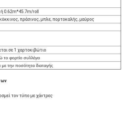
 ή 0.62m*45.7m/roll
 κόκκινος, πράσινος, μπλε, πορτοκαλής, μαύρος
ται σε 1 χαρτοκιβώτιο
ώ το φορτίο συλλέγει
 με την ποσότητα διαταγής
των
οσμεί τον τύπο με χάντρες