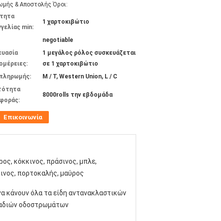
μής & Αποστολής Όροι:
τητα
1 χαρτοκιβώτιο
γελίας min:
negotiable
ευασία
1 μεγάλος ρόλος συσκευάζεται
ομέρειες:
σε 1 χαρτοκιβώτιο
 πληρωμής:
Μ / Τ, Western Union, L / C
τότητα
8000rolls την εβδομάδα
φοράς:
Επικοινωνία
ος, κόκκινος, πράσινος, μπλε,
ρινος, πορτοκαλής, μαύρος
να κάνουν όλα τα είδη αντανακλαστικών
αδιών οδοστρωμάτων