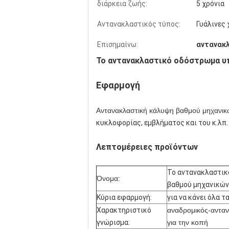
διάρκεια ζωής:
5 χρόνια
Αντανακλαστικός τύπος:
Γυάλινες
Επισημαίνω:
αντανακλ
Το αντανακλαστικό οδόστρωμα υ
Εφαρμογή
Αντανακλαστική κάλυψη βαθμού μηχανικ
κυκλοφορίας, εμβλήματος και του κ.λπ.
Λεπτομέρειες προϊόντων
Το αντανακλαστικ
Όνομα:
βαθμού μηχανικώ
Κύρια εφαρμογή:
για να κάνει όλα
Χαρακτηριστικό
αναδρομικός-ανταν
γνώρισμα:
για την κοπή