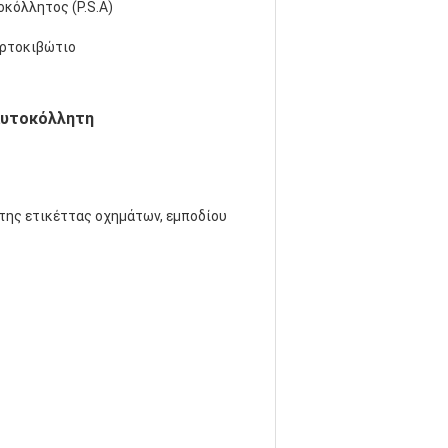
οκόλλητος (P.S.A)
αρτοκιβώτιο
αυτοκόλλητη
ητης ετικέττας οχημάτων, εμποδίου