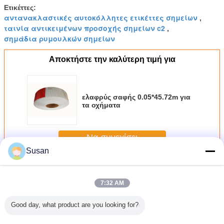
Ετικέττες:
αντανακλαστικές αυτοκόλλητες ετικέττες σημείων
,
ταινία αντικειμένων προσοχής σημείων c2
,
σημάδια ρυμουλκών σημείων
Αποκτήστε την καλύτερη τιμή για
ελαφρύς σαφής 0.05*45.72m για
τα οχήματα
Να συνεχίσει
Susan
Αντανακλαστική ταινία σημείων C2
Περισσότεροι
7:32 AM
Good day, what product are you looking for?
αστική
Εργοστασιακή
Micro Prismatic
Αυτοκόλλητο
Prisma