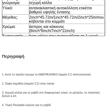
γνώρισμα:
ισχυρή κόλλα
Υλικό:
αντανακλαστική αυτοκόλλητη ετικέττα
βαθμού υψηλής έντασης
Μέγεθος:
2inch*45.72m/1inch*45.72m/2inch*25m/που
κόβονται στο κομμάτι
Χρώμα:
άσπρος και κόκκινος
(6inch*6inch/7inch*11inch)
Συσκευασία
ένας ρόλος που συσκευάζεται σε 1 μικρό
κιβώτιο, 20pcs/24pcs που συσκευάζεται σε
ένα χαρτοκιβώτιο
Δείγμα:
ελεύθερο δείγμα ενώ το φορτίο συλλέγει
Παράδοση
7 ημέρες, σύμφωνα με την ποσότητα
Περιγραφή
διαταγής
1. Αυτό το προϊόν έχουμε το ΑΜΕΡΙΚΑΝΙΚΟ σημείο-C2 πιστοποιητικό.
2. Σαφή σημάδια (σημείο-C2) στην ταινία
3. Ισχυρή κόλλα για το ραβδί στο διαφορετικό υλικό, το μέταλλο, το πλαστικό,
ξύλινο κ.λπ.
4. Υλικό Flexiable εύκολο για το ραβδί