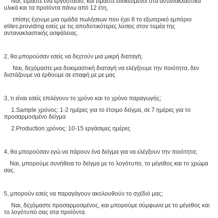
Ναι, είμαστε ένα εργοστάσιο, και είμαστε ειδικευμένοι στα αντανακλαστικά
υλικά και τα προϊόντα πάνω από 12 έτη,
επίσης έχουμε μια ομάδα πωλήσεων που έχει 8 το εξωτερικό εμπόριο
elites.providing εσείς με τις αποδοτικότερες λύσεις στον τομέα της
αντανακλαστικής ασφάλειας.
2, θα μπορούσαν εσείς να δεχτούν μια μικρή διαταγή;
Ναι, δεχόμαστε μια δοκιμαστική διαταγή να ελέγξουμε την ποιότητα, δεν
διστάζουμε να έρθουμε σε επαφή με με μας
3, τι είναι εσείς επιλέγουν το χρόνο και το χρόνο παραγωγής;
1.Sample χρόνος: 1-2 ημέρες για το έτοιμο δείγμα, σε 7 ημέρες για το
προσαρμοσμένο δείγμα
2.Production χρόνος: 10-15 εργάσιμες ημέρες
4, θα μπορούσαν εγώ να πάρουν ένα δείγμα για να ελέγξουν την ποιότητα;
Ναι, μπορούμε συνήθεια το δείγμα με το λογότυπο, το μέγεθος και το χρώμα
σας.
5, μπορούν εσείς να παραγάγουν ακολουθούν το σχέδιό μας;
Ναι, δεχόμαστε προσαρμοσμένος, και μπορούμε σύμφωνα με το μέγεθος και
το λογότυπό σας στα προϊόντα.