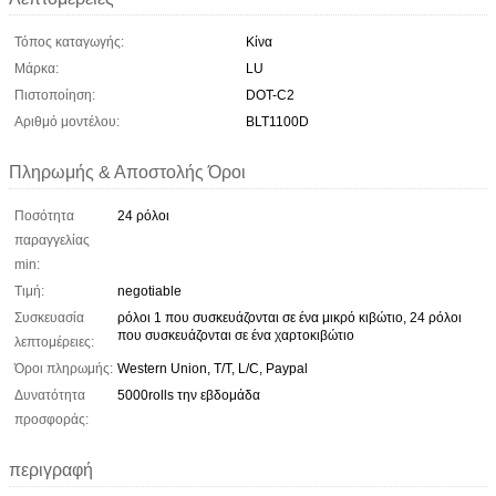
Τόπος καταγωγής:
Κίνα
Μάρκα:
LU
Πιστοποίηση:
DOT-C2
Αριθμό μοντέλου:
BLT1100D
Πληρωμής & Αποστολής Όροι
Ποσότητα
24 ρόλοι
παραγγελίας
min:
Τιμή:
negotiable
Συσκευασία
ρόλοι 1 που συσκευάζονται σε ένα μικρό κιβώτιο, 24 ρόλοι
που συσκευάζονται σε ένα χαρτοκιβώτιο
λεπτομέρειες:
Όροι πληρωμής:
Western Union, T/T, L/C, Paypal
Δυνατότητα
5000rolls την εβδομάδα
προσφοράς:
περιγραφή