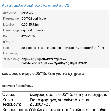
Αντανακλαστική ταινία σημείων C2
Δείγματος:
ελεύθερο
Πιστοποίηση:
DOT-C2 certificate
Μέγεθος:
0.05*45.72m
Πλεονέκτημα:
δημοφιλές σχέδιο
Κουτί
42*42*39cm
μέγεθος:
Όροι
30%deposit έπειτα ισορροπία πριν από την αποστολή από T/T
Πληρωμής:
σημάδια ρυμουλκών σημείων
Υψηλό φως:
,
ταινία αντικειμένων προσοχής σημείων c2
ελαφρύς σαφής 0.05*45.72m για τα οχήματα
Περιγραφή προϊόντων
Όνομα:
ελαφρύς σαφής 0.05*45.72m για τα οχήματα
Κύρια
Για το φορτηγό, αυτοκίνητο, σώμα
εφαρμογή:
ρυμουλκών
Χαρακτηριστικό
Υψηλή διαφάνεια, σαφή χρώμα και σημάδια,