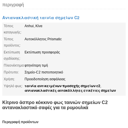
περιγραφή
Αντανακλαστική ταινία σημείων C2
Τόπος
Anhui, Κίνα
καταγωγής:
Τύπος
Αυτοκόλλητος Prismatic
προϊόντος:
Εκτύπωση
Εκτύπωση προσφοράς
σχεδίασης:
Πλεονέκτημα:
φτηνότερη τιμή
Πρότυπο:
Σημείο-C2 πιστοποιητικό
Χρήση:
Προειδοποίηση ασφάλειας
ταινία αντικειμένων προσοχής σημείων c2
Υψηλό φως:
,
αντανακλαστικές αυτοκόλλητες ετικέττες σημείων
Κίτρινο άσπρο κόκκινο φως ταινιών σημείων C2
αντανακλαστικό σαφές για τα ρυμουλκά
Περιγραφή προϊόντων