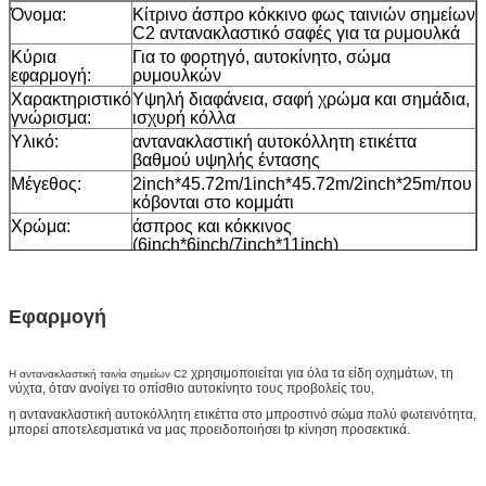
Όνομα:
Κίτρινο άσπρο κόκκινο φως ταινιών σημείων
C2 αντανακλαστικό σαφές για τα ρυμουλκά
Κύρια
Για το φορτηγό, αυτοκίνητο, σώμα
εφαρμογή:
ρυμουλκών
Χαρακτηριστικό
Υψηλή διαφάνεια, σαφή χρώμα και σημάδια,
γνώρισμα:
ισχυρή κόλλα
Υλικό:
αντανακλαστική αυτοκόλλητη ετικέττα
βαθμού υψηλής έντασης
Μέγεθος:
2inch*45.72m/1inch*45.72m/2inch*25m/που
κόβονται στο κομμάτι
Χρώμα:
άσπρος και κόκκινος
(6inch*6inch/7inch*11inch)
Συσκευασία
ένας ρόλος που συσκευάζεται σε 1 μικρό
κιβώτιο, 20pcs/24pcs που συσκευάζεται σε
ένα χαρτοκιβώτιο
Εφαρμογή
Δείγμα:
ελεύθερο δείγμα ενώ το φορτίο συλλέγει
Παράδοση
7 ημέρες, σύμφωνα με την ποσότητα
διαταγής
χρησιμοποιείται για όλα τα είδη οχημάτων, τη
Η αντανακλαστική ταινία σημείων C2
νύχτα, όταν ανοίγει το οπίσθιο αυτοκίνητο τους προβολείς του,
η αντανακλαστική αυτοκόλλητη ετικέττα στο μπροστινό σώμα πολύ φωτεινότητα,
μπορεί αποτελεσματικά να μας προειδοποιήσει tp κίνηση προσεκτικά.