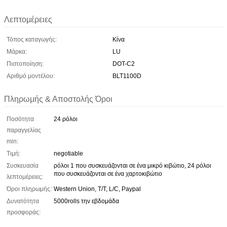
Λεπτομέρειες
Τόπος καταγωγής:
Κίνα
Μάρκα:
LU
Πιστοποίηση:
DOT-C2
Αριθμό μοντέλου:
BLT1100D
Πληρωμής & Αποστολής Όροι
Ποσότητα
24 ρόλοι
παραγγελίας
min:
Τιμή:
negotiable
Συσκευασία
ρόλοι 1 που συσκευάζονται σε ένα μικρό κιβώτιο, 24 ρόλοι
που συσκευάζονται σε ένα χαρτοκιβώτιο
λεπτομέρειες:
Όροι πληρωμής:
Western Union, T/T, L/C, Paypal
Δυνατότητα
5000rolls την εβδομάδα
προσφοράς: