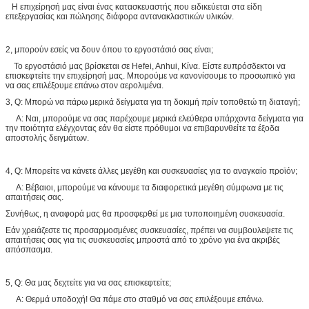
Η επιχείρησή μας είναι ένας κατασκευαστής που ειδικεύεται στα είδη
επεξεργασίας και πώλησης διάφορα αντανακλαστικών υλικών.
2, μπορούν εσείς να δουν όπου το εργοστάσιό σας είναι;
Το εργοστάσιό μας βρίσκεται σε Hefei, Anhui, Κίνα. Είστε ευπρόσδεκτοι να
επισκεφτείτε την επιχείρησή μας. Μπορούμε να κανονίσουμε το προσωπικό για
να σας επιλέξουμε επάνω στον αερολιμένα.
3, Q: Μπορώ να πάρω μερικά δείγματα για τη δοκιμή πρίν τοποθετώ τη διαταγή;
Α: Ναι, μπορούμε να σας παρέχουμε μερικά ελεύθερα υπάρχοντα δείγματα για
την ποιότητα ελέγχοντας εάν θα είστε πρόθυμοι να επιβαρυνθείτε τα έξοδα
αποστολής δειγμάτων.
4, Q: Μπορείτε να κάνετε άλλες μεγέθη και συσκευασίες για το αναγκαίο προϊόν;
Α: Βέβαιοι, μπορούμε να κάνουμε τα διαφορετικά μεγέθη σύμφωνα με τις
απαιτήσεις σας.
Συνήθως, η αναφορά μας θα προσφερθεί με μια τυποποιημένη συσκευασία.
Εάν χρειάζεστε τις προσαρμοσμένες συσκευασίες, πρέπει να συμβουλεψετε τις
απαιτήσεις σας για τις συσκευασίες μπροστά από το χρόνο για ένα ακριβές
απόσπασμα.
5, Q: Θα μας δεχτείτε για να σας επισκεφτείτε;
Α: Θερμά υποδοχή! Θα πάμε στο σταθμό να σας επιλέξουμε επάνω.