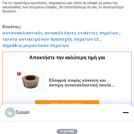
Για τις περαιτέρω ερωτήσεις, παρακαλώ μας ελάτε σε επαφή με μέσω της
ακολουθίας των στοιχείων επαφής, θα απαντήσουμε σε σας το συντομότερο
δυνατόν.
Ετικέττες:
αντανακλαστικές αυτοκόλλητες ετικέττες σημείων
,
ταινία αντικειμένων προσοχής σημείων c2
,
σημάδια ρυμουλκών σημείων
Αποκτήστε την καλύτερη τιμή για
Ελαφριά σαφής κόκκινη και
άσπρη αντανακλαστική ταινία
ασφάλειας για τα φορτηγά
2inch*25m 1inch*45.72m
Να συνεχίσει
Susan
Αντανακλαστική ταινία σημείων C2
Περισσότεροι
7:54 PM