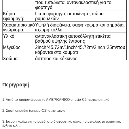
που τυπώνεται αντανακλαστική για το
φορτηγό
Κύρια
Για το φορτηγό, αυτοκίνητο, σώμα
εφαρμογή:
ρυμουλκών
Χαρακτηριστικό
Υψηλή διαφάνεια, σαφή χρώμα και σημάδια,
γνώρισμα:
ισχυρή κόλλα
Υλικό:
αντανακλαστική αυτοκόλλητη ετικέττα
βαθμού υψηλής έντασης
Μέγεθος:
2inch*45.72m/1inch*45.72m/2inch*25m/που
κόβονται στο κομμάτι
Χρώμα:
άσπρος και κόκκινος
(6inch*6inch/7inch*11inch)
Συσκευασία
ένας ρόλος που συσκευάζεται σε 1 μικρό
κιβώτιο, 20pcs/24pcs που συσκευάζεται σε
ένα χαρτοκιβώτιο
Περιγραφή
Δείγμα:
ελεύθερο δείγμα ενώ το φορτίο συλλέγει
Παράδοση
7 ημέρες, σύμφωνα με την ποσότητα
διαταγής
1. Αυτό το προϊόν έχουμε το ΑΜΕΡΙΚΑΝΙΚΟ σημείο-C2 πιστοποιητικό.
2. Σαφή σημάδια (σημείο-C2) στην ταινία
3. Ισχυρή κόλλα για το ραβδί στο διαφορετικό υλικό, το μέταλλο, το πλαστικό,
ξύλινο κ.λπ.