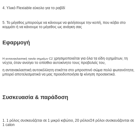
4. Υλικό Flexiable εύκολο για το ραβδί
5. Το μέγεθος μπορούμε να κάνουμε να φιλήσουμε την κοπή, που κόβει στο
κομμάτι ή να κάνουμε το μέγεθος ως ανάγκη σας
Εφαρμογή
χρησιμοποιείται για όλα τα είδη οχημάτων, τη
Η αντανακλαστική ταινία σημείων C2
νύχτα, όταν ανοίγει το οπίσθιο αυτοκίνητο τους προβολείς του,
η αντανακλαστική αυτοκόλλητη ετικέττα στο μπροστινό σώμα πολύ φωτεινότητα,
μπορεί αποτελεσματικά να μας προειδοποιήσει tp κίνηση προσεκτικά.
Συσκευασία & παράδοση
1. 1 ρόλος συσκευάζεται σε 1 μικρό κιβώτιο, 20 ρόλοι/24 ρόλοι συσκευάζονται σε
1 caton