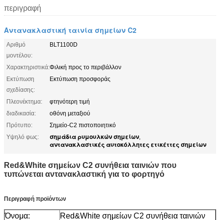
περιγραφή
Αντανακλαστική ταινία σημείων C2
Αριθμό
BLT1100D
μοντέλου:
Χαρακτηριστικά:
Φιλική προς το περιβάλλον
Εκτύπωση
Εκτύπωση προσφοράς
σχεδίασης:
Πλεονέκτημα:
φτηνότερη τιμή
διαδικασία:
οθόνη μεταξιού
Πρότυπο:
Σημείο-C2 πιστοποιητικό
σημάδια ρυμουλκών σημείων
Υψηλό φως:
,
αντανακλαστικές αυτοκόλλητες ετικέττες σημείων
Red&White σημείων C2 συνήθεια ταινιών που
τυπώνεται αντανακλαστική για το φορτηγό
Περιγραφή προϊόντων
Όνομα:
Red&White σημείων C2 συνήθεια ταινιών