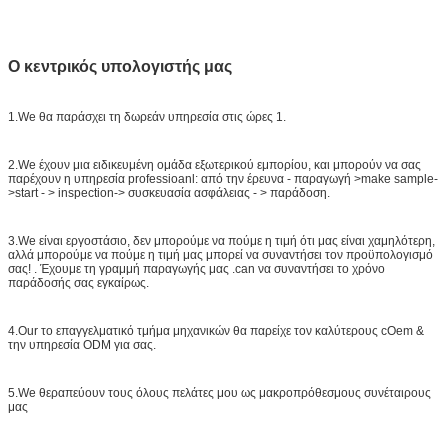
Ο κεντρικός υπολογιστής μας
1.We θα παράσχει τη δωρεάν υπηρεσία στις ώρες 1.
2.We έχουν μια ειδικευμένη ομάδα εξωτερικού εμπορίου, και μπορούν να σας
παρέχουν η υπηρεσία professioanl: από την έρευνα - παραγωγή >make sample-
>start - > inspection-> συσκευασία ασφάλειας - > παράδοση.
3.We είναι εργοστάσιο, δεν μπορούμε να πούμε η τιμή ότι μας είναι χαμηλότερη,
αλλά μπορούμε να πούμε η τιμή μας μπορεί να συναντήσει τον προϋπολογισμό
σας! . Έχουμε τη γραμμή παραγωγής μας .can να συναντήσει το χρόνο
παράδοσής σας εγκαίρως.
4.Our το επαγγελματικό τμήμα μηχανικών θα παρείχε τον καλύτερους cOem &
την υπηρεσία ODM για σας.
5.We θεραπεύουν τους όλους πελάτες μου ως μακροπρόθεσμους συνέταιρους
μας