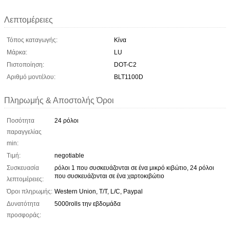
Λεπτομέρειες
Τόπος καταγωγής:
Κίνα
Μάρκα:
LU
Πιστοποίηση:
DOT-C2
Αριθμό μοντέλου:
BLT1100D
Πληρωμής & Αποστολής Όροι
Ποσότητα
24 ρόλοι
παραγγελίας
min:
Τιμή:
negotiable
Συσκευασία
ρόλοι 1 που συσκευάζονται σε ένα μικρό κιβώτιο, 24 ρόλοι
που συσκευάζονται σε ένα χαρτοκιβώτιο
λεπτομέρειες:
Όροι πληρωμής:
Western Union, T/T, L/C, Paypal
Δυνατότητα
5000rolls την εβδομάδα
προσφοράς: