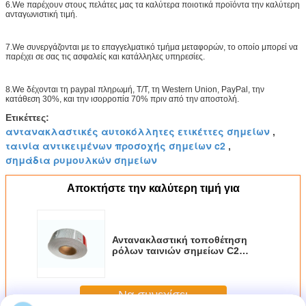
6.We παρέχουν στους πελάτες μας τα καλύτερα ποιοτικά προϊόντα την καλύτερη
ανταγωνιστική τιμή.
7.We συνεργάζονται με το επαγγελματικό τμήμα μεταφορών, το οποίο μπορεί να
παρέχει σε σας τις ασφαλείς και κατάλληλες υπηρεσίες.
8.We δέχονται τη paypal πληρωμή, T/T, τη Western Union, PayPal, την
κατάθεση 30%, και την ισορροπία 70% πριν από την αποστολή.
Ετικέττες:
αντανακλαστικές αυτοκόλλητες ετικέττες σημείων
,
ταινία αντικειμένων προσοχής σημείων c2
,
σημάδια ρυμουλκών σημείων
Αποκτήστε την καλύτερη τιμή για
Αντανακλαστική τοποθέτηση
ρόλων ταινιών σημείων C2
εκτύπωσης προσφοράς στα
οχήματα
6inch*6inch/7inch*11inch
Να συνεχίσει