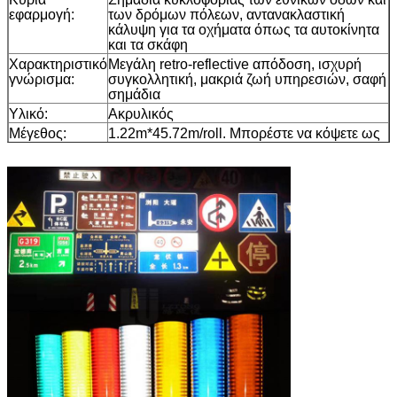
εφαρμογή:
των δρόμων πόλεων, αντανακλαστική
κάλυψη για τα οχήματα όπως τα αυτοκίνητα
και τα σκάφη
Χαρακτηριστικό
Μεγάλη retro-reflective απόδοση, ισχυρή
γνώρισμα:
συγκολλητική, μακριά ζωή υπηρεσιών, σαφή
σημάδια
Υλικό:
Ακρυλικός
Μέγεθος:
1.22m*45.72m/roll. Μπορέστε να κόψετε ως
ανάγκη σας.
Χρώμα:
Άσπρος, κίτρινος, κόκκινος, πράσινος, μπλε,
πορτοκαλής, μαύρος
Συσκευασία:
1 ρόλος συσκευάζεται σε 1 χαρτοκιβώτιο
Δείγμα:
ελεύθερο δείγμα ενώ το φορτίο συλλέγει
Παράδοση
7 ημέρες, σύμφωνα με την ποσότητα
διαταγής