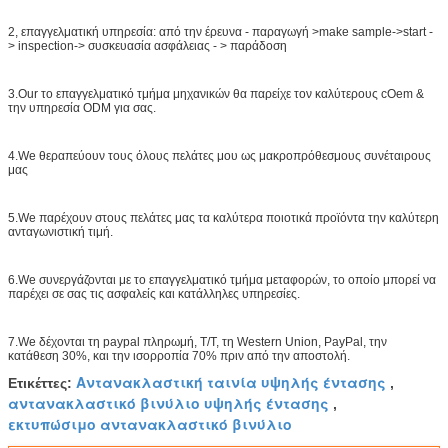
2, επαγγελματική υπηρεσία: από την έρευνα - παραγωγή >make sample->start -
> inspection-> συσκευασία ασφάλειας - > παράδοση
3.Our το επαγγελματικό τμήμα μηχανικών θα παρείχε τον καλύτερους cOem &
την υπηρεσία ODM για σας.
4.We θεραπεύουν τους όλους πελάτες μου ως μακροπρόθεσμους συνέταιρους
μας
5.We παρέχουν στους πελάτες μας τα καλύτερα ποιοτικά προϊόντα την καλύτερη
ανταγωνιστική τιμή.
6.We συνεργάζονται με το επαγγελματικό τμήμα μεταφορών, το οποίο μπορεί να
παρέχει σε σας τις ασφαλείς και κατάλληλες υπηρεσίες.
7.We δέχονται τη paypal πληρωμή, T/T, τη Western Union, PayPal, την
κατάθεση 30%, και την ισορροπία 70% πριν από την αποστολή.
Αντανακλαστική ταινία υψηλής έντασης
Ετικέττες:
,
αντανακλαστικό βινύλιο υψηλής έντασης
,
εκτυπώσιμο αντανακλαστικό βινύλιο