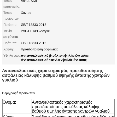
Τόπος
Anhui, Κίνα
καταγωγής:
Τύπος
Χάντρα
προϊόντων:
Ποιότητα:
GB/T 18833-2012
Ταινία
PVC/PET/PC/Acrylic
επιφάνειας:
Πρότυπα:
GB/T 18833-2012
Χρήση:
Προειδοποίηση ασφάλειας
αντανακλαστικό βινύλιο υψηλής έντασης
Υψηλό φως:
,
Αντανακλαστική ταινία υψηλής έντασης
Αντανακλαστικός χαρακτηρισμός προειδοποίησης
ασφάλειας κάλυψης βαθμού υψηλής έντασης χαντρών
γυαλιού
Περιγραφή προϊόντων
Όνομα:
Αντανακλαστικός χαρακτηρισμός
προειδοποίησης ασφάλειας κάλυψης
βαθμού υψηλής έντασης χαντρών γυαλιού
Κύρια
Σημάδια κυκλοφορίας των εθνικών οδών και