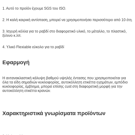
1. Αυτό το προϊόν έχουμε SGS του ISO.
2. Η καλή καιρική αντίσταση, μπορεί να χρησιμοποιήσει περισσότερο από 10 έτη.
3. Ισχυρή κόλλα για το ραβδί στο διαφορετικό υλικό, το μέταλλο, το πλαστικό,
ξύλινο κ.λπ.
4. Υλικό Flexiable εύκολο για το ραβδί
Εφαρμογή
Η αντανακλαστική κάλυψη βαθμού υψηλής έντασης
που χρησιμοποιείται για
όλα τα είδη σημαδιών κυκλοφορίας, αυτοκόλλητη ετικέττα οχημάτων, εμπόδιο
κυκλοφορίας, έμβλημα, μπορεί επίσης cust στη διαφορετική μορφή για την
αυτοκόλλητη ετικέττα κρανών.
Χαρακτηριστικά γνωρίσματα προϊόντων