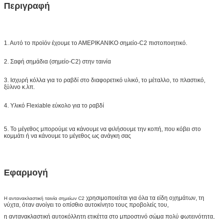
Περιγραφή
1. Αυτό το προϊόν έχουμε το ΑΜΕΡΙΚΑΝΙΚΟ σημείο-C2 πιστοποιητικό.
2. Σαφή σημάδια (σημείο-C2) στην ταινία
3. Ισχυρή κόλλα για το ραβδί στο διαφορετικό υλικό, το μέταλλο, το πλαστικό,
ξύλινο κ.λπ.
4. Υλικό Flexiable εύκολο για το ραβδί
5. Το μέγεθος μπορούμε να κάνουμε να φιλήσουμε την κοπή, που κόβει στο
κομμάτι ή να κάνουμε το μέγεθος ως ανάγκη σας
Εφαρμογή
χρησιμοποιείται για όλα τα είδη οχημάτων, τη
Η αντανακλαστική ταινία σημείων C2
νύχτα, όταν ανοίγει το οπίσθιο αυτοκίνητο τους προβολείς του,
η αντανακλαστική αυτοκόλλητη ετικέττα στο μπροστινό σώμα πολύ φωτεινότητα,