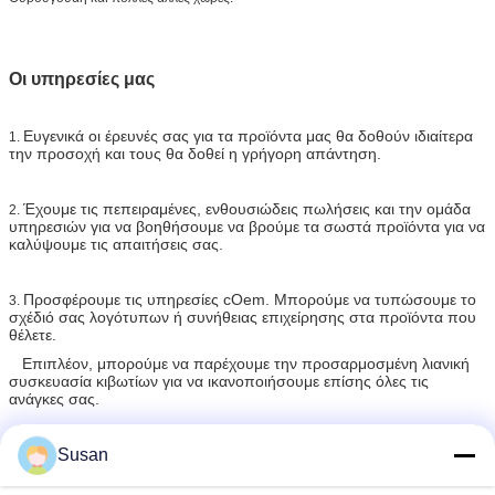
Οι υπηρεσίες μας
Ευγενικά οι έρευνές σας για τα προϊόντα μας θα δοθούν ιδιαίτερα
1.
την προσοχή και τους θα δοθεί η γρήγορη απάντηση.
Έχουμε τις πεπειραμένες, ενθουσιώδεις πωλήσεις και την ομάδα
2.
υπηρεσιών για να βοηθήσουμε να βρούμε τα σωστά προϊόντα για να
καλύψουμε τις απαιτήσεις σας.
Προσφέρουμε τις υπηρεσίες cOem. Μπορούμε να τυπώσουμε το
3.
σχέδιό σας λογότυπων ή συνήθειας επιχείρησης στα προϊόντα που
θέλετε.
Επιπλέον, μπορούμε να παρέχουμε την προσαρμοσμένη λιανική
συσκευασία κιβωτίων για να ικανοποιήσουμε επίσης όλες τις
ανάγκες σας.
Τα υπάρχοντα ΔΕΙΓΜΑΤΑ μπορούν να παρασχεθούν από
Susan
4.
ελεύθερο για την ποιοτική δοκιμή πρίν κάνουν μια διαταγή.