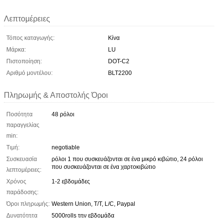
Λεπτομέρειες
Τόπος καταγωγής:
Κίνα
Μάρκα:
LU
Πιστοποίηση:
DOT-C2
Αριθμό μοντέλου:
BLT2200
Πληρωμής & Αποστολής Όροι
Ποσότητα
48 ρόλοι
παραγγελίας
min:
Τιμή:
negotiable
Συσκευασία
ρόλοι 1 που συσκευάζονται σε ένα μικρό κιβώτιο, 24 ρόλοι
που συσκευάζονται σε ένα χαρτοκιβώτιο
λεπτομέρειες:
Χρόνος
1-2 εβδομάδες
παράδοσης:
Όροι πληρωμής:
Western Union, T/T, L/C, Paypal
Δυνατότητα
5000rolls την εβδομάδα