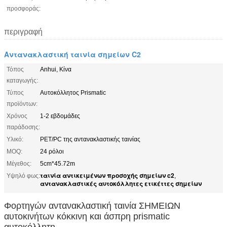
προσφοράς:
περιγραφή
Αντανακλαστική ταινία σημείων C2
Τόπος
Anhui, Κίνα
καταγωγής:
Τύπος
Αυτοκόλλητος Prismatic
προϊόντων:
Χρόνος
1-2 εβδομάδες
παράδοσης:
Υλικό:
PET/PC της αντανακλαστικής ταινίας
MOQ:
24 ρόλοι
Μέγεθος:
5cm*45.72m
ταινία αντικειμένων προσοχής σημείων c2
Υψηλό φως:
,
αντανακλαστικές αυτοκόλλητες ετικέττες σημείων
Φορτηγών αντανακλαστική ταινία ΣΗΜΕΙΩΝ
αυτοκινήτων κόκκινη και άσπρη prismatic
αυτοκόλλητη