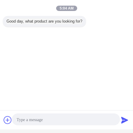
5:04 AM
Good day, what product are you looking for?
Ετικέττες:
αντανακλαστικές αυτοκόλλητες ετικέττες σημείων
,
ταινία αντικειμένων προσοχής σημείων c2
,
σημάδια ρυμουλκών σημείων
Αποκτήστε την καλύτερη τιμή για
PET/υλική ταινία ταινιών σημείων
C2 PC αντανακλαστική
αντανακλαστική ιδιαίτερα για το
Επικοινωνία
Ζητήστε ένα
φορτηγό
απόσπασμα