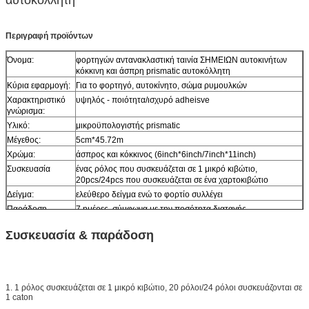
Περιγραφή προϊόντων
Όνομα:
φορτηγών αντανακλαστική ταινία ΣΗΜΕΙΩΝ αυτοκινήτων
κόκκινη και άσπρη prismatic αυτοκόλλητη
Κύρια εφαρμογή:
Για το φορτηγό, αυτοκίνητο, σώμα ρυμουλκών
Χαρακτηριστικό
υψηλός - ποιότητα/ισχυρό adheisve
γνώρισμα:
Υλικό:
μικροϋπολογιστής prismatic
Μέγεθος:
5cm*45.72m
Χρώμα:
άσπρος και κόκκινος (6inch*6inch/7inch*11inch)
Συσκευασία
ένας ρόλος που συσκευάζεται σε 1 μικρό κιβώτιο,
20pcs/24pcs που συσκευάζεται σε ένα χαρτοκιβώτιο
Δείγμα:
ελεύθερο δείγμα ενώ το φορτίο συλλέγει
Παράδοση
7 ημέρες, σύμφωνα με την ποσότητα διαταγής
Συσκευασία & παράδοση
1. 1 ρόλος συσκευάζεται σε 1 μικρό κιβώτιο, 20 ρόλοι/24 ρόλοι συσκευάζονται σε
1 caton