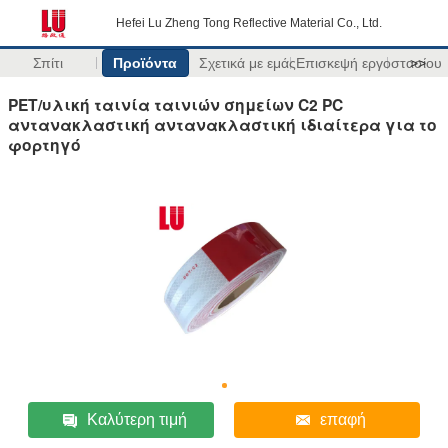
Hefei Lu Zheng Tong Reflective Material Co., Ltd.
Σπίτι
Προϊόντα
Σχετικά με εμάς
Επισκεψή εργοστασίου
>>
PET/υλική ταινία ταινιών σημείων C2 PC
αντανακλαστική αντανακλαστική ιδιαίτερα για το
φορτηγό
Καλύτερη τιμή
επαφή