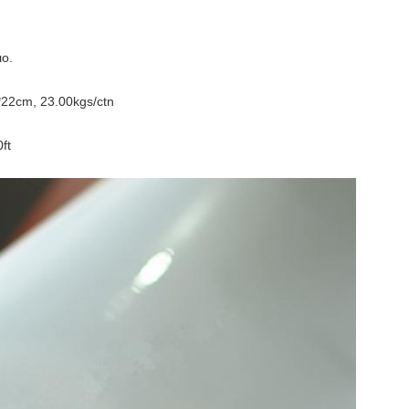
ιο.
22cm, 23.00kgs/ctn
ft