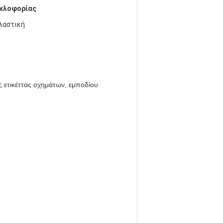
υκλοφορίας
κλαστική
για τον κώνο κυκλοφορίας
ς ετικέττας οχημάτων, εμποδίου