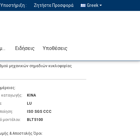
Υποστήριξη :
Ζητήστε Προσφορά
Greek
Επικοινωνήστε μαζί μας
Ειδήσεις
Υποθέσεις
θμού μηχανικών σημαδιών κυκλοφορίας
μέρειες:
 καταγωγής:
ΚΙΝΑ
α:
LU
ποίηση:
ISO SGS CCC
ό μοντέλου:
BLT5100
μής & Αποστολής Όροι: