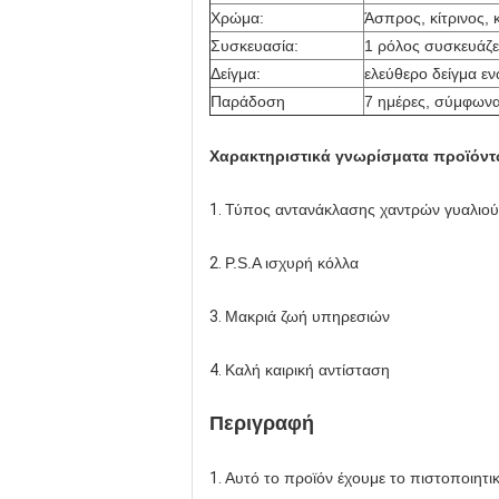
Χρώμα:
Άσπρος, κίτρινος,
Συσκευασία:
1 ρόλος συσκευάζε
Δείγμα:
ελεύθερο δείγμα εν
Παράδοση
7 ημέρες, σύμφωνα
Χαρακτηριστικά γνωρίσματα προϊόν
1.
Τύπος αντανάκλασης χαντρών γυαλιού
2.
P.S.A ισχυρή κόλλα
3.
Μακριά ζωή υπηρεσιών
4.
Καλή καιρική αντίσταση
Περιγραφή
1.
Αυτό το προϊόν έχουμε το πιστοποιητι