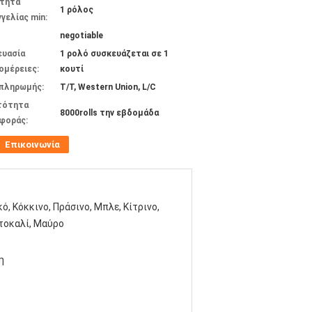
τητα
1 ρόλος
γελίας min:
negotiable
ευασία
1 ρολό συσκευάζεται σε 1
ομέρειες:
κουτί
 πληρωμής:
T/T, Western Union, L/C
τότητα
8000rolls την εβδομάδα
φοράς:
Επικοινωνία
ό, Κόκκινο, Πράσινο, Μπλε, Κίτρινο,
τοκαλί, Μαύρο
η