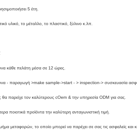
ρησιμοποιήσει 5 έτη.
ικό υλικό, το μέταλλο, το πλαστικό, ξύλινο κ.λπ.
α
να κάθε πελάτη μέσα σε 12 ώρες.
υνα - παραγωγή >make sample->start - > inspection-> συσκευασία ασφ
ς θα παρείχε τον καλύτερους cOem & την υπηρεσία ODM για σας.
ερα ποιοτικά προϊόντα την καλύτερη ανταγωνιστική τιμή.
μήμα μεταφορών, το οποίο μπορεί να παρέχει σε σας τις ασφαλείς και 