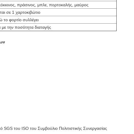
 κόκκινος, πράσινος, μπλε, πορτοκαλής, μαύρος
ται σε 1 χαρτοκιβώτιο
ώ το φορτίο συλλέγει
 με την ποσότητα διαταγής
των
κό SGS του ISO του Συμβούλιο Πολιτιστικής Συνεργασίας