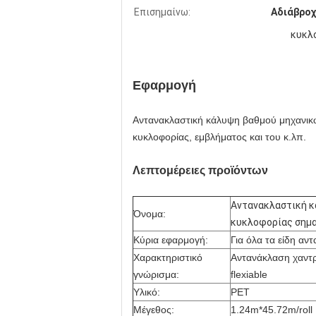
Επισημαίνω:
Αδιάβροχ
Solf αντανακλαστική sWaterproof
κυκλο
σημαδιών κυκλοφορίας
Εφαρμογή
Αντανακλαστική κάλυψη βαθμού μηχανικ
κυκλοφορίας, εμβλήματος και του κ.λπ.
Λεπτομέρειες προϊόντων
Αντανακλαστική κα
Όνομα:
κυκλοφορίας σημ
Κύρια εφαρμογή:
Για όλα τα είδη αν
Χαρακτηριστικό
Αντανάκλαση χαντρ
γνώρισμα:
flexiable
Υλικό:
PET
Μέγεθος:
1.24m*45.72m/roll