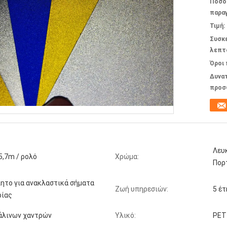
Ποσό
παραγ
Τιμή:
Συσκ
λεπτ
Όροι
Δυνα
προσ
Λευκ
5,7m / ρολό
Χρώμα:
Πορ
ητο για ανακλαστικά σήματα
Ζωή υπηρεσιών:
5 έτ
ίας
άλινων χαντρών
Υλικό:
PET