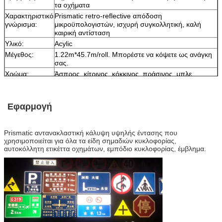
τα οχήματα
Χαρακτηριστικό
Prismatic retro-reflective απόδοση
γνώρισμα:
μικροϋπολογιστών, ισχυρή συγκολλητική, καλή
καιρική αντίσταση
Υλικό:
Acylic
Μέγεθος:
1.22m*45.7m/roll. Μπορέστε να κόψετε ως ανάγκη
σας.
Χρώμα:
Άσπρος, κίτρινος, κόκκινος, πράσινος, μπλε,
πορτοκαλής, flourescent πράσινος
Συσκευασία:
1 ρόλος συσκευάζεται σε 1 χαρτοκιβώτιο
Δείγμα:
ελεύθερο δείγμα ενώ το φορτίο συλλέγει
Εφαρμογή
Παράδοση
7 ημέρες, σύμφωνα με την ποσότητα διαταγής
Prismatic αντανακλαστική κάλυψη υψηλής έντασης
που
χρησιμοποιείται για όλα τα είδη σημαδιών κυκλοφορίας,
αυτοκόλλητη ετικέττα οχημάτων, εμπόδιο κυκλοφορίας, έμβλημα.