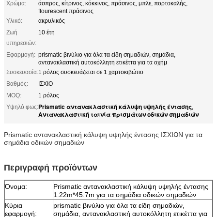
Χρώμα:
άσπρος, κίτρινος, κόκκινος, πράσινος, μπλε, πορτοκαλής,
flourescent πράσινος
Υλικό:
ακρυλικός
Ζωή
10 έτη
υπηρεσιών:
Εφαρμογή:
prismatic βινύλιο για όλα τα είδη σημαδιών, σημάδια,
αντανακλαστική αυτοκόλλητη ετικέττα για τα οχήμ
Συσκευασία:
1 ρόλος συσκευάζεται σε 1 χαρτοκιβώτιο
Βαθμός:
ΙΣΧΙΟ
MOQ:
1 ρόλος
Prismatic αντανακλαστική κάλυψη υψηλής έντασης
Υψηλό φως:
,
Αντανακλαστική ταινία πρισμάτων οδικών σημαδιών
Prismatic αντανακλαστική κάλυψη υψηλής έντασης ΙΣΧΙΩΝ για τα
σημάδια οδικών σημαδιών
Περιγραφή προϊόντων
Όνομα:
Prismatic αντανακλαστική κάλυψη υψηλής έντασης
1.22m*45.7m για τα σημάδια οδικών σημαδιών
Κύρια
prismatic βινύλιο για όλα τα είδη σημαδιών,
εφαρμογή:
σημάδια, αντανακλαστική αυτοκόλλητη ετικέττα για