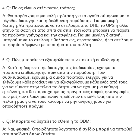
Q: Ποιος είναι ο στέλνοντας τρόπος;
4.
Α: Θα παράσχουμε μια καλή πρόταση για τα αγαθά σύμφωνα με το
μέγεθος διαταγής και τη διεύθυνση παράδοσης. Για μια μικρή
διαταγή, θα προτείνουμε να το στείλουμε από DHL, το UPS ή άλλο
φτηνό το σαφή σε από σπίτι σε σπίτι έτσι ώστε μπορείτε να πάρετε
τα προϊόντα γρήγορα και την ασφάλεια. Για μια μεγάλη διαταγή,
μπορούμε να το στείλουμε θαλασσίως, αεροπορικώς, ή να στείλουμε
το φορτίο σύμφωνα με τα αιτήματα του πελάτη.
Q: Πώς μπορείτε να εξασφαλίσετε την ποιοτική επιθεώρηση;
5.
Α: Κατά τη διάρκεια της διαταγής της διαδικασίας, έχουμε τα
πρότυπα επιθεώρησης πριν από την παράδοση. Πρίν
συσκευάζουμε, έχουμε μια ομάδα ποιοτικού ελέγχου για να
ελέγξουμε κάθε prodcut για να εξασφαλίσουμε κάθε ενός από τους
για να είμαστε στην τέλεια ποιότητα και να έχουμε μια καθαρή
εμφάνιση, και θα παράσχουμε τις πραγματικές σαφείς φωτογραφίες
των μαζικών ολοκληρωμένων προϊόντων σε κάθε ένας από τον
πελάτη μας για να τους κάνουμε να μην ανησυχήσουν για
οποιοδήποτε πράγμα.
Q: Μπορείτε να δεχτείτε το cOem ή το ODM;
6.
Α: Ναι, φυσικά. Οποιοδήποτε λογότυπο ή σχέδιο μπορεί να τυπωθεί
στα προϊόντα όπως ζητείται.