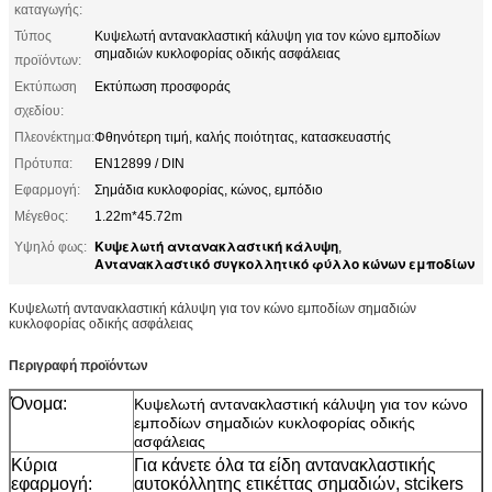
καταγωγής:
Τύπος
Κυψελωτή αντανακλαστική κάλυψη για τον κώνο εμποδίων
σημαδιών κυκλοφορίας οδικής ασφάλειας
προϊόντων:
Εκτύπωση
Εκτύπωση προσφοράς
σχεδίου:
Πλεονέκτημα:
Φθηνότερη τιμή, καλής ποιότητας, κατασκευαστής
Πρότυπα:
EN12899 / DIN
Εφαρμογή:
Σημάδια κυκλοφορίας, κώνος, εμπόδιο
Μέγεθος:
1.22m*45.72m
Κυψελωτή αντανακλαστική κάλυψη
Υψηλό φως:
,
Αντανακλαστικό συγκολλητικό φύλλο κώνων εμποδίων
Κυψελωτή αντανακλαστική κάλυψη για τον κώνο εμποδίων σημαδιών
κυκλοφορίας οδικής ασφάλειας
Περιγραφή προϊόντων
Όνομα:
Κυψελωτή αντανακλαστική κάλυψη για τον κώνο
εμποδίων σημαδιών κυκλοφορίας οδικής
ασφάλειας
Κύρια
Για κάνετε όλα τα είδη αντανακλαστικής
εφαρμογή:
αυτοκόλλητης ετικέττας σημαδιών, stcikers