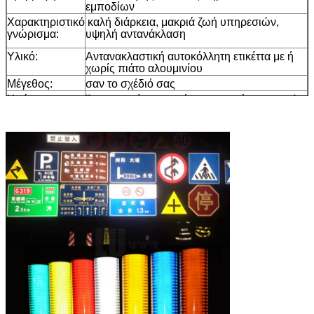
εμποδίων
Χαρακτηριστικό
καλή διάρκεια, μακριά ζωή υπηρεσιών,
γνώρισμα:
υψηλή αντανάκλαση
Υλικό:
Αντανακλαστική αυτοκόλλητη ετικέττα με ή
χωρίς πιάτο αλουμινίου
Μέγεθος:
σαν το σχέδιό σας
Χρώμα:
Άσπρος, κίτρινος, κόκκινος, πράσινος, μπλε,
πορτοκαλής, μαύρος
Συσκευασία:
1 ρόλος συσκευάζεται σε 1 χαρτοκιβώτιο
Δείγμα:
ελεύθερο δείγμα ενώ το φορτίο συλλέγει
Παράδοση
7 ημέρες, σύμφωνα με την ποσότητα
διαταγής