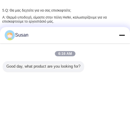
5.Q: Θα μας δεχτείτε για να σας επισκεφτείτε;
Α: Θερμά υποδοχή, είμαστε στην πόλη Hefei, καλωσορίζουμε για να
επισκεφτούμε το εργοστάσιό μας.
Susan
Αντανακλαστική ταινία υψηλής έντασης
Ετικέττες:
,
αντανακλαστικό βινύλιο υψηλής έντασης
,
εκτυπώσιμο αντανακλαστικό βινύλιο
6:16 AM
Αποκτήστε την καλύτερη τιμή για
Good day, what product are you looking for?
Κυψελωτή αντανακλαστική
κάλυψη
Να συνεχίσει
Περισσότεροι
Αντανακλαστική κάλυψη βαθμού υψηλής έντασης