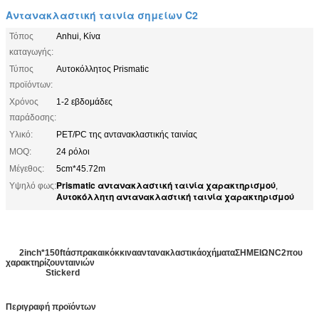
Αντανακλαστική ταινία σημείων C2
Τόπος
Anhui, Κίνα
καταγωγής:
Τύπος
Αυτοκόλλητος Prismatic
προϊόντων:
Χρόνος
1-2 εβδομάδες
παράδοσης:
Υλικό:
PET/PC της αντανακλαστικής ταινίας
MOQ:
24 ρόλοι
Μέγεθος:
5cm*45.72m
Prismatic αντανακλαστική ταινία χαρακτηρισμού
Υψηλό φως:
,
Αυτοκόλλητη αντανακλαστική ταινία χαρακτηρισμού
αυτοκόλλητο W
hite
ένα
2inch*150ftάσπρακαικόκκινααντανακλαστικάοχήματαΣΗΜΕΙΩΝC2που
χαρακτηρίζουνταινιών
αντανακλαστική ταινία αντικειμένων προσοχής
σημείο-c2
Stickerd
την κόκκινη prismatic
Περιγραφή προϊόντων