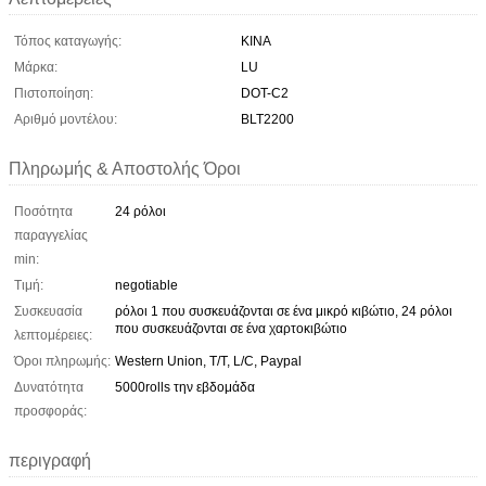
Τόπος καταγωγής:
ΚΙΝΑ
Μάρκα:
LU
Πιστοποίηση:
DOT-C2
Αριθμό μοντέλου:
BLT2200
Πληρωμής & Αποστολής Όροι
Ποσότητα
24 ρόλοι
παραγγελίας
min:
Τιμή:
negotiable
Συσκευασία
ρόλοι 1 που συσκευάζονται σε ένα μικρό κιβώτιο, 24 ρόλοι
που συσκευάζονται σε ένα χαρτοκιβώτιο
λεπτομέρειες:
Όροι πληρωμής:
Western Union, T/T, L/C, Paypal
Δυνατότητα
5000rolls την εβδομάδα
προσφοράς:
περιγραφή