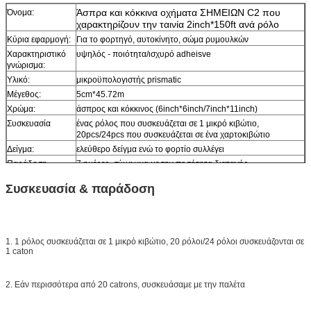
Άσπρα και κόκκινα οχήματα ΣΗΜΕΙΩΝ C2 που
Όνομα:
χαρακτηρίζουν την ταινία 2inch*150ft ανά ρόλο
Κύρια εφαρμογή:
Για το φορτηγό, αυτοκίνητο, σώμα ρυμουλκών
Χαρακτηριστικό
υψηλός - ποιότητα/ισχυρό adheisve
γνώρισμα:
Υλικό:
μικροϋπολογιστής prismatic
Μέγεθος:
5cm*45.72m
Χρώμα:
άσπρος και κόκκινος (6inch*6inch/7inch*11inch)
Συσκευασία
ένας ρόλος που συσκευάζεται σε 1 μικρό κιβώτιο,
20pcs/24pcs που συσκευάζεται σε ένα χαρτοκιβώτιο
Δείγμα:
ελεύθερο δείγμα ενώ το φορτίο συλλέγει
Παράδοση
7 ημέρες, σύμφωνα με την ποσότητα διαταγής
Συσκευασία & παράδοση
1. 1 ρόλος συσκευάζεται σε 1 μικρό κιβώτιο, 20 ρόλοι/24 ρόλοι συσκευάζονται σε
1 caton
2. Εάν περισσότερα από 20 catrons, συσκευάσαμε με την παλέτα