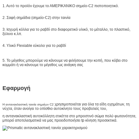
1. Αυτό το προϊόν έχουμε το ΑΜΕΡΙΚΑΝΙΚΟ σημείο-C2 πιστοποιητικό.
2. Σαφή σημάδια (σημείο-C2) στην ταινία
3. Ισχυρή κόλλα για το ραβδί στο διαφορετικό υλικό, το μέταλλο, το πλαστικό,
ξύλινο κ.λπ.
4. Υλικό Flexiable εύκολο για το ραβδί
5. Το μέγεθος μπορούμε να κάνουμε να φιλήσουμε την κοπή, που κόβει στο
κομμάτι ή να κάνουμε το μέγεθος ως ανάγκη σας
Εφαρμογή
χρησιμοποιείται για όλα τα είδη οχημάτων, τη
Η αντανακλαστική ταινία σημείων C2
νύχτα, όταν ανοίγει το οπίσθιο αυτοκίνητο τους προβολείς του,
η αντανακλαστική αυτοκόλλητη ετικέττα στο μπροστινό σώμα πολύ φωτεινότητα,
μπορεί αποτελεσματικά να μας προειδοποιήσει tp κίνηση προσεκτικά.