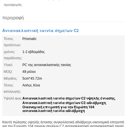
προσφοράς:
περιγραφή
Αντανακλαστική ταινία σημείων C2
Τύπος
Prismatic
προϊόντων:
χρόνος
1-2 εβδομάδες
παράδοσης:
Υλικό:
PC της αντανακλαστικής ταινίας
MOQ:
48 ρόλοι
Μέγεθος:
5cm*45.72m
Τόπος
Anhui, Κίνα
καταγωγής:
Αντανακλαστική ταινία σημείων C2 υψηλής έντασης
Υψηλό φως:
,
Αντανακλαστική ταινία σημείων C2 αδιάβροχη
,
Οικονομική επιτροπή για την Ευρώπη 104
αντανακλαστική ταινία αδιάβροχη
Καυτή πώλησης υψηλής έντασης συγκολλητική αδιάβροχη οικονομική επιτροπή
για την Ευρώπη 104 ταινιών σημείων C2 αντανακλαστική αντανακλαστική ταινία