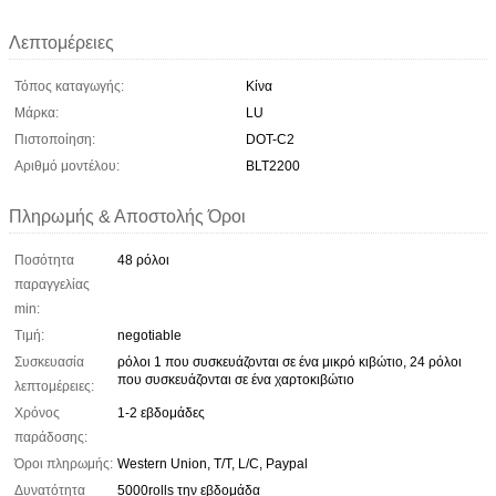
Λεπτομέρειες
Τόπος καταγωγής:
Κίνα
Μάρκα:
LU
Πιστοποίηση:
DOT-C2
Αριθμό μοντέλου:
BLT2200
Πληρωμής & Αποστολής Όροι
Ποσότητα
48 ρόλοι
παραγγελίας
min:
Τιμή:
negotiable
Συσκευασία
ρόλοι 1 που συσκευάζονται σε ένα μικρό κιβώτιο, 24 ρόλοι
που συσκευάζονται σε ένα χαρτοκιβώτιο
λεπτομέρειες:
Χρόνος
1-2 εβδομάδες
παράδοσης:
Όροι πληρωμής:
Western Union, T/T, L/C, Paypal
Δυνατότητα
5000rolls την εβδομάδα