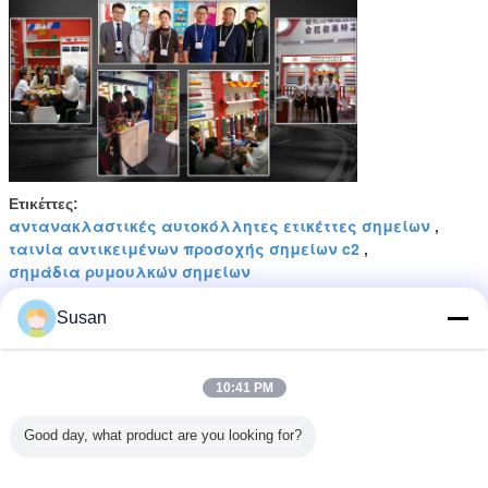
Ετικέττες:
αντανακλαστικές αυτοκόλλητες ετικέττες σημείων
,
ταινία αντικειμένων προσοχής σημείων c2
,
σημάδια ρυμουλκών σημείων
Αποκτήστε την καλύτερη τιμή για
Susan
10:41 PM
Οικονομική επιτροπή για την
Ευρώπη 104 σημείων C2 υψηλής
έντασης αντανακλαστική ταινία
Good day, what product are you looking for?
αδιάβροχη για τη διαδρομή
φορτηγών
Να συνεχίσει