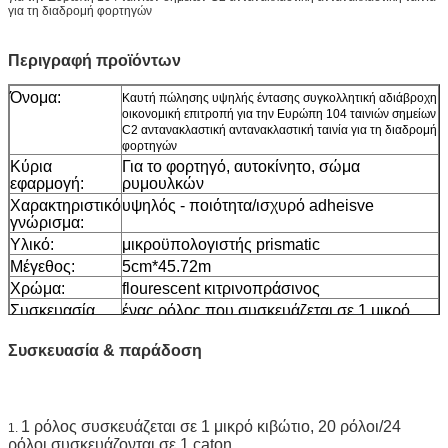
για τη διαδρομή φορτηγών
Περιγραφή προϊόντων
Όνομα:
Καυτή πώλησης υψηλής έντασης συγκολλητική αδιάβροχη
οικονομική επιτροπή για την Ευρώπη 104 ταινιών σημείων
C2 αντανακλαστική αντανακλαστική ταινία για τη διαδρομή
φορτηγών
Κύρια
Για το φορτηγό, αυτοκίνητο, σώμα
εφαρμογή:
ρυμουλκών
Χαρακτηριστικό
υψηλός - ποιότητα/ισχυρό adheisve
γνώρισμα:
Υλικό:
μικροϋπολογιστής prismatic
Μέγεθος:
5cm*45.72m
Χρώμα:
flourescent κιτρινοπράσινος
Συσκευασία
ένας ρόλος που συσκευάζεται σε 1 μικρό
κιβώτιο, 20pcs/24pcs που συσκευάζεται σε
ένα χαρτοκιβώτιο
Συσκευασία & παράδοση
Δείγμα:
ελεύθερο δείγμα ενώ το φορτίο συλλέγει
Παράδοση
7 ημέρες, σύμφωνα με την ποσότητα
διαταγής
1 ρόλος συσκευάζεται σε 1 μικρό κιβώτιο, 20 ρόλοι/24
1.
ρόλοι συσκευάζονται σε 1 caton