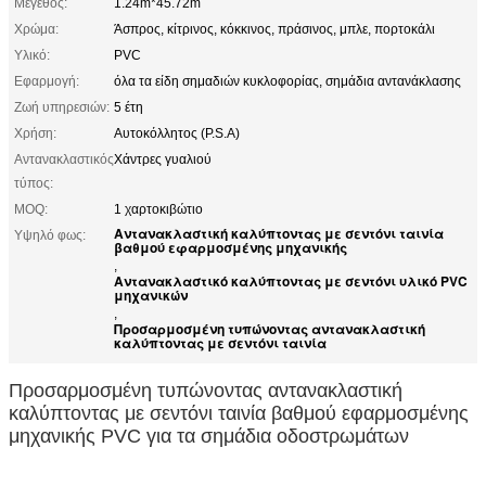
Μέγεθος:
1.24m*45.72m
Χρώμα:
Άσπρος, κίτρινος, κόκκινος, πράσινος, μπλε, πορτοκάλι
Υλικό:
PVC
Εφαρμογή:
όλα τα είδη σημαδιών κυκλοφορίας, σημάδια αντανάκλασης
Ζωή υπηρεσιών:
5 έτη
Χρήση:
Αυτοκόλλητος (P.S.A)
Αντανακλαστικός
Χάντρες γυαλιού
τύπος:
MOQ:
1 χαρτοκιβώτιο
Αντανακλαστική καλύπτοντας με σεντόνι ταινία
Υψηλό φως:
βαθμού εφαρμοσμένης μηχανικής
,
Αντανακλαστικό καλύπτοντας με σεντόνι υλικό PVC
μηχανικών
,
Προσαρμοσμένη τυπώνοντας αντανακλαστική
καλύπτοντας με σεντόνι ταινία
Προσαρμοσμένη τυπώνοντας αντανακλαστική
καλύπτοντας με σεντόνι ταινία βαθμού εφαρμοσμένης
μηχανικής PVC για τα σημάδια οδοστρωμάτων