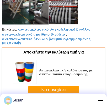
αντανακλαστικό συγκολλητικό βινύλιο
Ετικέττες:
,
αντανακλαστικό υπαίθριο βινύλιο
,
αντανακλαστικό βινύλιο βαθμού εφαρμοσμένης
μηχανικής
Αποκτήστε την καλύτερη τιμή για
Αντανακλαστική καλύπτοντας με
σεντόνι ταινία εφαρμοσμένης
μηχανικής PVC για την
προσαρμοσμένη σημάδια
εκτύπωση οδοστρωμάτων
Να συνεχίσει
Susan
Περισσότεροι