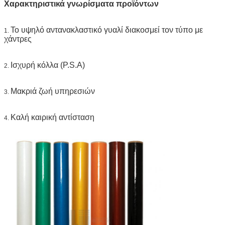
μπλε, πορτοκαλής, μαύρος
Χαρακτηριστικά γνωρίσματα προϊόντων
Πάχος:
0.15mm
Έγγραφο
0.13mm
Το υψηλό αντανακλαστικό γυαλί διακοσμεί τον τύπο με
απελευθέρωσης:
1.
χάντρες
Συσκευασία:
1 ρόλος συσκευάζεται σε 1 χαρτοκιβώτιο
Δείγμα:
ελεύθερο δείγμα ενώ το φορτίο συλλέγει
Παράδοση
7 ημέρες, σύμφωνα με την ποσότητα
Ισχυρή κόλλα (P.S.A)
2.
διαταγής
Μακριά ζωή υπηρεσιών
3.
Καλή καιρική αντίσταση
4.