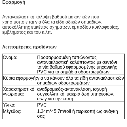
Εφαρμογή
Αντανακλαστική κάλυψη βαθμού μηχανικών
που
χρησιμοποιείται για όλα τα είδη οδικών σημαδιών,
αυτοκόλλητης ετικέττας οχημάτων, εμποδίου κυκλοφορίας,
εμβλήματος και του κ.λπ.
Λεπτομέρειες προϊόντων
Όνομα:
Προσαρμοσμένη τυπώνοντας
αντανακλαστική καλύπτοντας με σεντόνι
ταινία βαθμού εφαρμοσμένης μηχανικής
PVC για τα σημάδια οδοστρωμάτων
Κύρια εφαρμογή:
για να κάνουν όλα τα είδη αντανακλαστικών
σημαδιών οδοστρωμάτων
Χαρακτηριστικό
αναδρομικός-αντανάκλαση, ισχυρή
γνώρισμα:
συγκολλητική, μακριά ζωή υπηρεσιών,
esay για την κοπή
Υλικό:
PVC
Μέγεθος:
1.24m*45.7m/roll ή περικοπή ως ανάγκη
σας
Χρώμα:
Άσπρος, κίτρινος, κόκκινος, πράσινος,