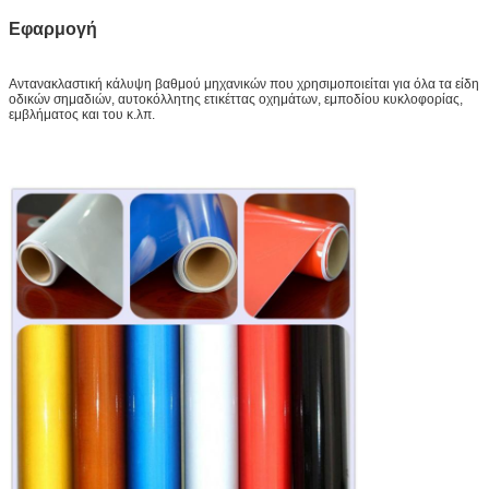
Δείγμα:
ελεύθερο δείγμα ενώ το φορτίο συλλέγει
Εφαρμογή
Παράδοση
7 ημέρες, σύμφωνα με την ποσότητα διαταγής
Αντανακλαστική κάλυψη βαθμού μηχανικών
που χρησιμοποιείται για όλα τα είδη
οδικών σημαδιών, αυτοκόλλητης ετικέττας οχημάτων, εμποδίου κυκλοφορίας,
εμβλήματος και του κ.λπ.