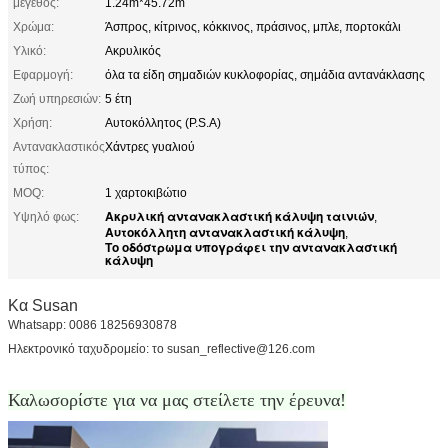
μέγεθος:
1.24m*45.72m
Χρώμα:
Άσπρος, κίτρινος, κόκκινος, πράσινος, μπλε, πορτοκάλι
Υλικό:
Ακρυλικός
Εφαρμογή:
όλα τα είδη σημαδιών κυκλοφορίας, σημάδια αντανάκλασης
Ζωή υπηρεσιών:
5 έτη
Χρήση:
Αυτοκόλλητος (P.S.A)
Αντανακλαστικός
Χάντρες γυαλιού
τύπος:
MOQ:
1 χαρτοκιβώτιο
Ακρυλική αντανακλαστική κάλυψη ταινιών
Υψηλό φως:
,
Αυτοκόλλητη αντανακλαστική κάλυψη
,
Το οδόστρωμα υπογράφει την αντανακλαστική
κάλυψη
Κα Susan
Whatsapp: 0086 18256930878
Ηλεκτρονικό ταχυδρομείο: το susan_reflective@126.com
Καλωσορίστε για να μας στείλετε την έρευνα!