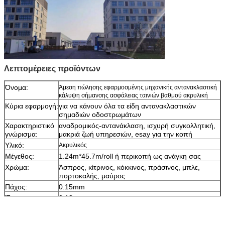
Λεπτομέρειες προϊόντων
Όνομα:
Άμεση πώλησης εφαρμοσμένης μηχανικής αντανακλαστική
κάλυψη σήμανσης ασφάλειας ταινιών βαθμού ακρυλική
Κύρια εφαρμογή:
για να κάνουν όλα τα είδη αντανακλαστικών
σημαδιών οδοστρωμάτων
Χαρακτηριστικό
αναδρομικός-αντανάκλαση, ισχυρή συγκολλητική,
γνώρισμα:
μακριά ζωή υπηρεσιών, esay για την κοπή
Υλικό:
Ακρυλικός
Μέγεθος:
1.24m*45.7m/roll ή περικοπή ως ανάγκη σας
Χρώμα:
Άσπρος, κίτρινος, κόκκινος, πράσινος, μπλε,
πορτοκαλής, μαύρος
Πάχος:
0.15mm
Έγγραφο
0.13mm
απελευθέρωσης:
Συσκευασία:
1 ρόλος συσκευάζεται σε 1 χαρτοκιβώτιο