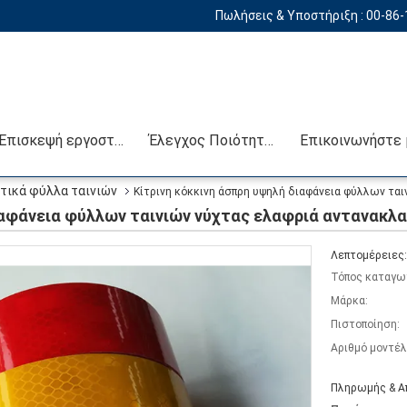
Πωλήσεις & Υποστήριξη :
00-86
Επισκεψή εργοστασίου
Έλεγχος Ποιότητας
τικά φύλλα ταινιών
Κίτρινη κόκκινη άσπρη υψηλή διαφάνεια φύλλων τα
ιαφάνεια φύλλων ταινιών νύχτας ελαφριά αντανακλ
Λεπτομέρειες:
Τόπος καταγω
Μάρκα:
Πιστοποίηση:
Αριθμό μοντέλ
Πληρωμής & Α