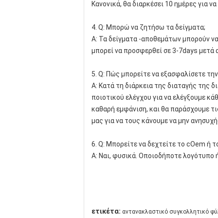
Κανονικά, θα διαρκέσει 10 ημέρες για 
4. Q: Μπορώ να ζητήσω τα δείγματα;
Α: Τα δείγματα -αποθεμάτων μπορούν να
μπορεί να προσφερθεί σε 3-7days μετά 
5. Q: Πώς μπορείτε να εξασφαλίσετε τη
Α: Κατά τη διάρκεια της διαταγής της 
ποιοτικού ελέγχου για να ελέγξουμε κάθ
καθαρή εμφάνιση, και θα παράσχουμε τ
μας για να τους κάνουμε να μην ανησυχ
6. Q: Μπορείτε να δεχτείτε το cOem ή τ
Α: Ναι, φυσικά. Οποιοδήποτε λογότυπο 
ετικέτα:
αντανακλαστικό συγκολλητικό φ