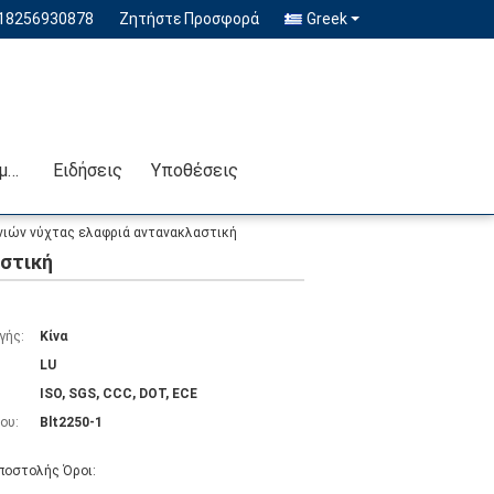
-18256930878
Ζητήστε Προσφορά
Greek
Επικοινωνήστε μαζί μας
Ειδήσεις
Υποθέσεις
ινιών νύχτας ελαφριά αντανακλαστική
αστική
γής:
Κίνα
LU
ISO, SGS, CCC, DOT, ECE
ου:
Blt2250-1
ποστολής Όροι: