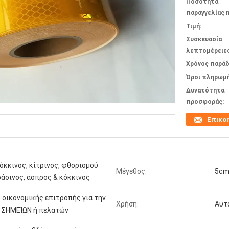
Ποσότητα
παραγγελίας m
Τιμή:
Συσκευασία
λεπτομέρειες
Χρόνος παράδ
Όροι πληρωμή
Δυνατότητα
προσφοράς:
Επικο
όκκινος, κίτρινος, φθορισμού
Μέγεθος:
5cm
άσινος, άσπρος & κόκκινος
 οικονομικής επιτροπής για την
Χρήση:
Αυτ
 ΣΗΜΕΊΩΝ ή πελατών