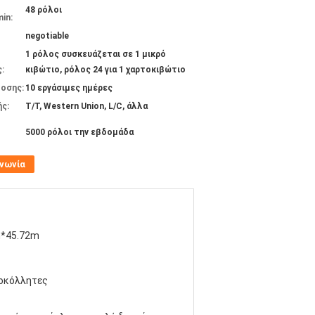
48 ρόλοι
in:
negotiable
1 ρόλος συσκευάζεται σε 1 μικρό
:
κιβώτιο, ρόλος 24 για 1 χαρτοκιβώτιο
οσης:
10 εργάσιμες ημέρες
ς:
T/T, Western Union, L/C, άλλα
5000 ρόλοι την εβδομάδα
ινωνία
*45.72m
οκόλλητες