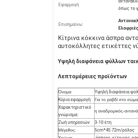
αντανακλα
Εφαρμογή:
όπως το φ
Αντανακλ
Επισημαίνω:
Ελαφριές
Κίτρινα κόκκινα άσπρα αντ
αυτοκόλλητες ετικέττες ν
Υψηλή διαφάνεια φύλλων ται
Λεπτομέρειες προϊόντων
Όνομα:
Υψηλή διαφάνεια φύλ
Κύρια εφαρμογή:
Για το ραβδί στο σώμ
Χαρακτηριστικό
η αναδρομικός-αντανά
γνώρισμα:
Ζωή υπηρεσιών:
3-10 έτη
Μέγεθος:
5cm*45.72m/ρόλος
Χρώμα:
άσπρος, κίτρινος, κό