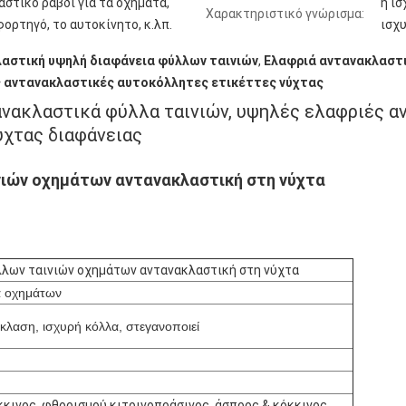
στικό ραβδί για τα οχήματα,
η ισ
Χαρακτηριστικό γνώρισμα:
ορτηγό, το αυτοκίνητο, κ.λπ.
ισχυ
αστική υψηλή διαφάνεια φύλλων ταινιών
,
Ελαφριά αντανακλαστι
 αντανακλαστικές αυτοκόλλητες ετικέττες νύχτας
ανακλαστικά φύλλα ταινιών, υψηλές ελαφριές 
ύχτας διαφάνειας
νιών οχημάτων αντανακλαστική στη νύχτα
λων ταινιών οχημάτων αντανακλαστική στη νύχτα
α οχημάτων
κλαση, ισχυρή κόλλα, στεγανοποιεί
κκινος, φθορισμού κιτρινοπράσινος, άσπρος & κόκκινος