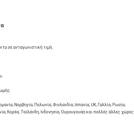
τα
ντα σε ανταγωνιστική τιμή.
ι.
ρωμής.
ρμανία, Νορβηγία, Πολωνία, Φινλανδία, Ισπανία, UK, Γαλλία, Ρωσία,
νία, Κορέα, Ταϊλάνδη, Ινδονησία, Ουρουγουάη και πολλές άλλες χώρες