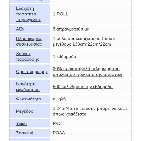
Ελάχιστη
ποσότητα
1 ROLL
παραγγελίας
Αξία
διαπραγματεύσιμα
Πληροφορίες
1 ρόλο συσκευάζεται σε 1 κουτί
συσκευασίας
μεγέθους 133cm*22cm*22cm
Χρόνος
1 εβδομάδα
παράδοσης
30% προκαταβολή, πληρωμή του
Όροι πληρωμής
υπολοίπου πριν από την αποστολή
Ικανότητα
500 κυλίνδρους την εβδομάδα
εφοδιασμού
Φωτεινότητα
υψηλή
1.24m*45.7m, επίσης μπορεί να κόψει
Μέγεθος
όπως χρειάζεστε
Υλικό
PVC
Συσκευή
ΡΟΛΛ