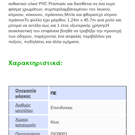
ανθεκτικό υλικό PVC Prismatic και διατίθεται σε ένα ευρύ
φάσμα χρωμάτων, συμπεριλαμβανομένου του λευκού,
κίτρινου, κόκκινου, πράσινου,Μπλε και φθοριούχο κίτρινο
πράσινοΤο φύλλο έχει μέγεθος 1,24m x 45.7m ανά ρολό και
μπορεί να αντέξει έως και 1 έτος εξωτερικής χρήσηςΗ
ανακλαστική του επιφάνεια βοηθά να τραβήξει την προσοχή
των οδηγών, παρέχοντας ένα ασφαλές περιβάλλον για
πεζούς, ποδηλάτες και άλλα οχήματα.
Χαρακτηριστικά:
Ονομασία
ΠΕ
μάρκας
Αριθμός
Επενδύσεις
μοντέλου
Χώρος
Κίνα
καταγωγής
Πιστοποίηση
ISO9001