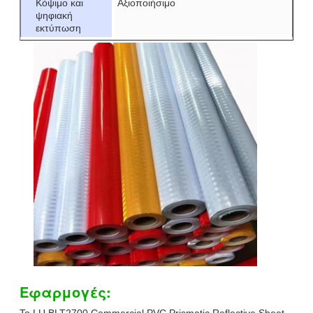
Κόψιμο και
Αξιοποιήσιμο
ψηφιακή
εκτύπωση
Εφαρμογές:
Το LU BLT2700 Commercial PVC Prismatic Reflective Sheet