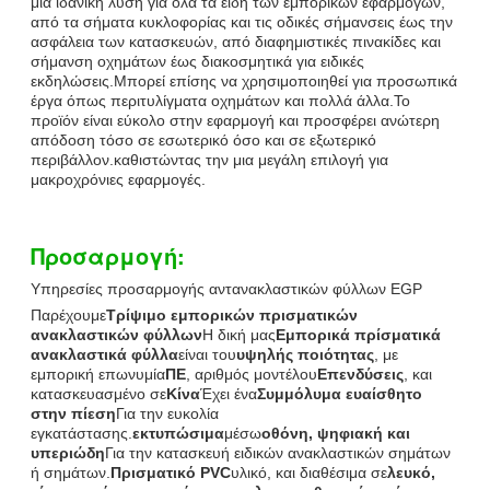
μια ιδανική λύση για όλα τα είδη των εμπορικών εφαρμογών,
από τα σήματα κυκλοφορίας και τις οδικές σήμανσεις έως την
ασφάλεια των κατασκευών, από διαφημιστικές πινακίδες και
σήμανση οχημάτων έως διακοσμητικά για ειδικές
εκδηλώσεις.Μπορεί επίσης να χρησιμοποιηθεί για προσωπικά
έργα όπως περιτυλίγματα οχημάτων και πολλά άλλα.Το
προϊόν είναι εύκολο στην εφαρμογή και προσφέρει ανώτερη
απόδοση τόσο σε εσωτερικό όσο και σε εξωτερικό
περιβάλλον.καθιστώντας την μια μεγάλη επιλογή για
μακροχρόνιες εφαρμογές.
Προσαρμογή:
Υπηρεσίες προσαρμογής αντανακλαστικών φύλλων EGP
Παρέχουμε
Τρίψιμο εμπορικών πρισματικών
ανακλαστικών φύλλων
Η δική μας
Εμπορικά πρίσματικά
ανακλαστικά φύλλα
είναι του
υψηλής ποιότητας
, με
εμπορική επωνυμία
ΠΕ
, αριθμός μοντέλου
Επενδύσεις
, και
κατασκευασμένο σε
Κίνα
Έχει ένα
Συμμόλυμα ευαίσθητο
στην πίεση
Για την ευκολία
εγκατάστασης.
εκτυπώσιμα
μέσω
οθόνη, ψηφιακή και
υπεριώδη
Για την κατασκευή ειδικών ανακλαστικών σημάτων
ή σημάτων.
Πρισματικό PVC
υλικό, και διαθέσιμα σε
λευκό,