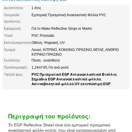
Δυνατότητα:
1 έτος
Ονομασία
Εμπορική Πρισματική Ανακλαστική Φύλλα PVC
προϊόντος:
Εφαρμογή:
Για το Make Reflective Sings or Marks
Υλικό:
PVC Prismatic
Εκτυπωσιμότητα:
Οθόνη, Ψηφιακή, UV
Χρώμα:
Λευκό, ΚΙΤΡΙΝΟ, ΚΟΚΚΙΝΟ, ΠΡΑΣΙΝΟ, ΜΠΛΕ, ΑΝΘΡΙΟ
ΚΙΤΡΙΝΟ ΠΡΑΣΙΝΟ
Συλλέκτης:
Πίεση - ευαίσθητη
Προδιαγραφές:
1,24m*45,7m ανά ρολό
PVC Πρισματικό EGP Αντανακλαστικό Βινύλιο
Υψηλό φως:
,
Σημάδια EGP Αντανακλαστικό φύλλο
,
Ακτινοβολητικό φύλλο UV εκτυπώσιμη EGP
Περιγραφή του προϊόντος:
Το EGP Reflective Sheet είναι ένα εμπορικό πρισματικό
ανακλαστικό φύλλο κοπής που είναι κατασκευασμένο από