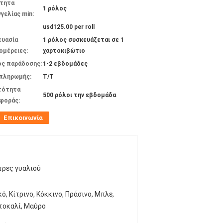
τητα
1 ρόλος
γελίας min:
usd125.00 per roll
ευασία
1 ρόλος συσκευάζεται σε 1
ομέρειες:
χαρτοκιβώτιο
ος παράδοσης:
1-2 εβδομάδες
 πληρωμής:
Τ/Τ
τότητα
500 ρόλοι την εβδομάδα
φοράς:
Επικοινωνία
τρες γυαλιού
ό, Κίτρινο, Κόκκινο, Πράσινο, Μπλε,
τοκαλί, Μαύρο