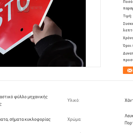
Ποσό
παραγ
Τιμή:
Συσκ
λεπτ
Χρόν
Όροι
Δυνα
προσ
αστικό φύλλο μηχανικής
Υλικό:
Χάν
ς
Λευκ
ματα, σήματα κυκλοφορίας
Χρώμα:
Πορ