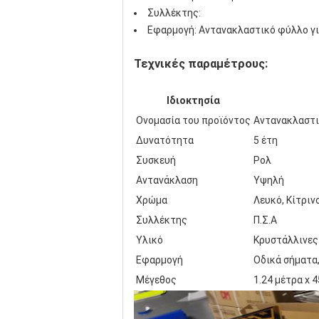
Συλλέκτης:
Εφαρμογή: Αντανακλαστικό φύλλο γι
Τεχνικές παραμέτρους:
Ιδιοκτησία
Ονομασία του προϊόντος
Αντανακλαστι
Δυνατότητα
5 έτη
Συσκευή
Ρολ
Αντανάκλαση
Υψηλή
Χρώμα
Λευκό, Κίτριν
Συλλέκτης
Π.Σ.Α
Υλικό
Κρυστάλλινες
Εφαρμογή
Οδικά σήματα
Μέγεθος
1.24 μέτρα x 4