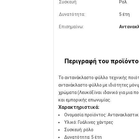
Συσκευή:
Ρολ
Δυνατότητα:
5 έτη
Επισημαίνω:
Αντανακλ
Περιγραφή του προϊόντο
Το αντανάκλαστο φύλλο τεχνικής ποιότ
αντανάκλαστο φύλλο με ιδιότητες μόνιμ
χρώματα (ΛευκόΕίναι ιδανικό για μια 
και εμπορικής επωνυμίας.
Χαρακτηριστικά:
Ονομασία προϊόντος: Αντανακλαστικ
Υλικό: Γυάλινες χάντρες
Συσκευή: ρόλο
Δυνατότητα: 5 έτη