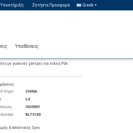
Υποστήριξη :
Ζητήστε Προσφορά
Greek
σεις
Υποθέσεις
λλο με γυάλινες χάντρες και κόλλα PSA
μέρειες:
of Origin:
CHINA
α:
LU
ποίηση:
ISO9001
 Number:
BLT5100
μής & Αποστολής Όροι: