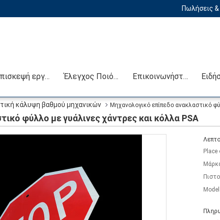
Πωλήσεις & 
Επισκεψή εργοστασίου
Έλεγχος Ποιότητας
Επικοινωνήστε μαζί μας
Ειδή
τική κάλυψη βαθμού μηχανικών
Μηχανολογικό επίπεδο ανακλαστικό φύ
ικό φύλλο με γυάλινες χάντρες και κόλλα PSA
Λεπτο
Place 
Μάρκ
Πιστο
Model
Πληρω