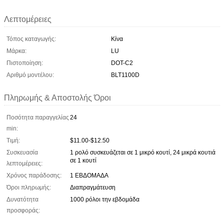
Λεπτομέρειες
Τόπος καταγωγής:
Κίνα
Μάρκα:
LU
Πιστοποίηση:
DOT-C2
Αριθμό μοντέλου:
BLT1100D
Πληρωμής & Αποστολής Όροι
Ποσότητα παραγγελίας
24
min:
Τιμή:
$11.00-$12.50
Συσκευασία
1 ρολό συσκευάζεται σε 1 μικρό κουτί, 24 μικρά κουτιά
σε 1 κουτί
λεπτομέρειες:
Χρόνος παράδοσης:
1 ΕΒΔΟΜΑΔΑ
Όροι πληρωμής:
Διαπραγμάτευση
Δυνατότητα
1000 ρόλοι την εβδομάδα
προσφοράς: