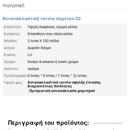
περιγραφή
Αντανακλαστική ταινία σημείων C2
Ειδικότητα:
Υψηλή διαφάνεια, ισχυρή κόλλα
Συλλέκτης:
Επαίσθητη στην πίεση κόλλα
Μέγεθος:
2 ίντσα Χ 150 πόδια
Δείγμα:
Δωρεάν δείγμα
Ετικέτα:
LU
Χρώμα:
Άσπρο & κόκκινο ή ενιαίο χρώμα
πρότυπο:
πρίσμα
Προδιαγραφές:
6 ίντσες * 6 ίντσες / 7 ίντσες * 11 ίντσες
Αντανακλαστική ταινία υψηλής έντασης
Υψηλό φως:
διαμαντένιας ποιότητας
Πρισματική αντανάκλαση φορτηγού
,
Περιγραφή του προϊόντος: