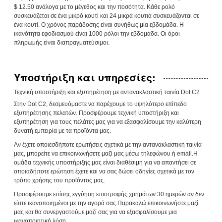
$ 12.50 ανάλογα με το μέγεθος και την ποσότητα. Κάθε ρολό
συσκευάζεται σε ένα μικρό κουτί και 24 μικρά κουτιά συσκευάζονται σε
ένα κουτί. Ο χρόνος παράδοσης είναι συνήθως μία εβδομάδα. Η
ικανότητα εφοδιασμού είναι 1000 ρόλοι την εβδομάδα. Οι όροι
πληρωμής είναι διαπραγματεύσιμοι.
Υποστήριξη και υπηρεσίες:
Τεχνική υποστήριξη και εξυπηρέτηση με αντανακλαστική ταινία Dot C2
Στην Dot C2, δεσμευόμαστε να παρέχουμε το υψηλότερο επίπεδο
εξυπηρέτησης πελατών. Προσφέρουμε τεχνική υποστήριξη και
εξυπηρέτηση για τους πελάτες μας για να εξασφαλίσουμε την καλύτερη
δυνατή εμπειρία με τα προϊόντα μας.
Αν έχετε οποιεσδήποτε ερωτήσεις σχετικά με την αντανακλαστική ταινία
μας, μπορείτε να επικοινωνήσετε μαζί μας μέσω τηλεφώνου ή email.Η
ομάδα τεχνικής υποστήριξης μας είναι διαθέσιμη για να απαντήσει σε
οποιαδήποτε ερώτηση έχετε και να σας δώσει οδηγίες σχετικά με τον
τρόπο χρήσης του προϊόντος μας.
Προσφέρουμε επίσης εγγύηση επιστροφής χρημάτων 30 ημερών αν δεν
είστε ικανοποιημένοι με την αγορά σας.Παρακαλώ επικοινωνήστε μαζί
μας και θα συνεργαστούμε μαζί σας για να εξασφαλίσουμε μια
ικανοποιητική λύση.