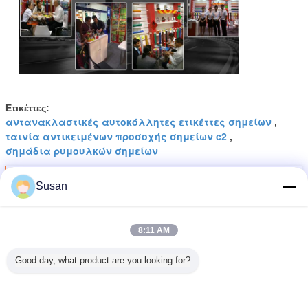
Ετικέττες:
αντανακλαστικές αυτοκόλλητες ετικέττες σημείων
,
ταινία αντικειμένων προσοχής σημείων c2
,
σημάδια ρυμουλκών σημείων
Αποκτήστε την καλύτερη τιμή για
Susan
Αντανάκλαση Φθοριούχο Κίτρινο
8:11 AM
Λεμόνι Πράσινο Υψηλής
Εντατικότητας Διαμαντένιο Αξία
Good day, what product are you looking for?
Πρισματική Αντανάκλαση Ταινία
Για Φορτηγό
Να συνεχίσει