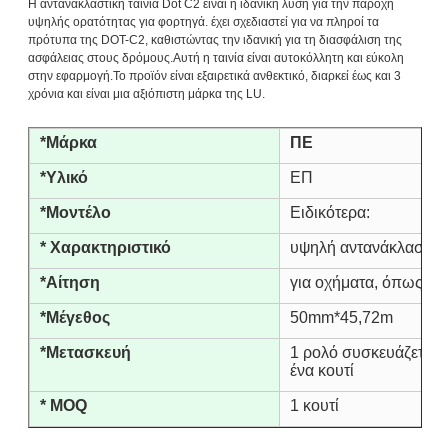
Η αντανακλαστική ταινία Dot C2 είναι η ιδανική λύση για την παροχή
υψηλής ορατότητας για φορτηγά. έχει σχεδιαστεί για να πληροί τα
πρότυπα της DOT-C2, καθιστώντας την ιδανική για τη διασφάλιση της
ασφάλειας στους δρόμους.Αυτή η ταινία είναι αυτοκόλλητη και εύκολη
στην εφαρμογή.Το προϊόν είναι εξαιρετικά ανθεκτικό, διαρκεί έως και 3
χρόνια και είναι μια αξιόπιστη μάρκα της LU.
*Μάρκα
ΠΕ
*Υλικό
ΕΠ
*Μοντέλο
Ειδικότερα:
* Χαρακτηριστικό
υψηλή αντανάκλαση, 
*Αίτηση
για οχήματα, όπως αυ
*Μέγεθος
50mm*45,72m
*Μετασκευή
1 ρολό συσκευάζεται σ
ένα κουτί
* MOQ
1 κουτί