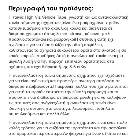
Περιγραφή του προϊόντος:
Η ταινία High Viz Vehicle Tape, γνωστή και ως αντανακλαστική
ταινία σήμανσης οχημάτων, είναι ένα μακροχρόνιο προϊόν
κατασκευασμένο από ακρυλική κόλλα και διατίθεται σε
διάφορα χρώματα όπως λευκό, κίτρινο, κόκκινο, μπλε,
πράσινο,πορτοκαλί και μαύρο/γκριΗ συσκευή αυτή έχει
σχεδιαστεί για να διασφαλίζει την οδική ασφάλεια,
καθιστώντας τα οχήματα ευκολότερα ορατά στο σκοτάδι ή σε
κακές καιρικές συνθήκες.Αυτή η ανακλαστική ταινία είναι μια
μεγάλη λύση για την παροχή επιπλέον ορατότητας στα
οχήματα, και έχει διάρκεια ζωής 3-5 ετών.
Η αντανακλαστική ταινία σήμανσης οχημάτων έχει σχεδιαστεί
για να είναι ανθεκτική και προσφέρει ανώτερη απόδοση σε
διάφορα περιβάλλοντα.Η ακρυλική κόλλα που χρησιμοποιείται
για αυτό το προϊόν επιτρέπει την εύκολη εφαρμογή και τα
προϊόντα είναι διαθέσιμα σε διάφορα μεγέθη για να καλύψουν
τις ατομικές σας ανάγκεςΑυτή η ανακλαστική ταινία είναι
ιδανική για αυτοκίνητα, φορτηγά, λεωφορεία, ποδήλατα,
ρυμουλκούμενα και πολλά άλλα.
Η αντανακλαστική ταινία σήμανσης οχημάτων είναι ένας πολύ
καλός τρόπος για να αυξήσει την ορατότητα και την ασφάλεια
στο δρόμο.και περισσότερα.Αν ψάχνετε για έναν αξιόπιστο και