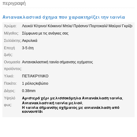
περιγραφή
Αντανακλαστικό όχημα που χαρακτηρίζει την ταινία
Χρώμα:
Λευκό/ Κίτρινο/ Κόκκινο/ Μπλε/ Πράσινο/ Πορτοκαλί/ Μαύρο/ Γκρίζο
Μέγεθος:
Σύμφωνα με τις ανάγκες σας
Συλλέκτης:
Ακρυλικά
Εποχή
3-5 έτη
ζωής:
Ονομασία
Αντανακλαστική ταινία σήμανσης οχήματος
προϊόντος:
Υλικό:
ΠΕΤ/ΑΚΡΥΛΙΚΟ
Πακέτο:
1 ρόλος/κιβώτιο
Δάχος:
0.38mm
Αριστερό χέρι μελισσοκόμηλα Αντανάκλαση ταινία
Υψηλό
,
Αντανακλαστική ταινία μελιού
,
φως:
Η ταινία σήμανσης οχήματος με αντανάκλαση από
κουνουπίδι