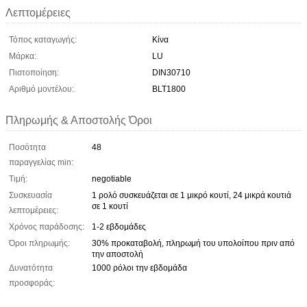
Λεπτομέρειες
Τόπος καταγωγής:
Κίνα
Μάρκα:
LU
Πιστοποίηση:
DIN30710
Αριθμό μοντέλου:
BLT1800
Πληρωμής & Αποστολής Όροι
Ποσότητα
48
παραγγελίας min:
Τιμή:
negotiable
Συσκευασία
1 ρολό συσκευάζεται σε 1 μικρό κουτί, 24 μικρά κουτιά
σε 1 κουτί
λεπτομέρειες:
Χρόνος παράδοσης:
1-2 εβδομάδες
Όροι πληρωμής:
30% προκαταβολή, πληρωμή του υπολοίπου πριν από
την αποστολή
Δυνατότητα
1000 ρόλοι την εβδομάδα
προσφοράς: