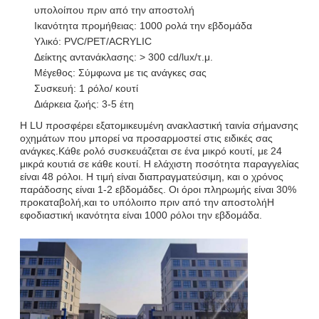
υπολοίπου πριν από την αποστολή
Ικανότητα προμήθειας: 1000 ρολά την εβδομάδα
Υλικό: PVC/PET/ACRYLIC
Δείκτης αντανάκλασης: > 300 cd/lux/τ.μ.
Μέγεθος: Σύμφωνα με τις ανάγκες σας
Συσκευή: 1 ρόλο/ κουτί
Διάρκεια ζωής: 3-5 έτη
Η LU προσφέρει εξατομικευμένη ανακλαστική ταινία σήμανσης
οχημάτων που μπορεί να προσαρμοστεί στις ειδικές σας
ανάγκες.Κάθε ρολό συσκευάζεται σε ένα μικρό κουτί, με 24
μικρά κουτιά σε κάθε κουτί. Η ελάχιστη ποσότητα παραγγελίας
είναι 48 ρόλοι. Η τιμή είναι διαπραγματεύσιμη, και ο χρόνος
παράδοσης είναι 1-2 εβδομάδες. Οι όροι πληρωμής είναι 30%
προκαταβολή,και το υπόλοιπο πριν από την αποστολήΗ
εφοδιαστική ικανότητα είναι 1000 ρόλοι την εβδομάδα.