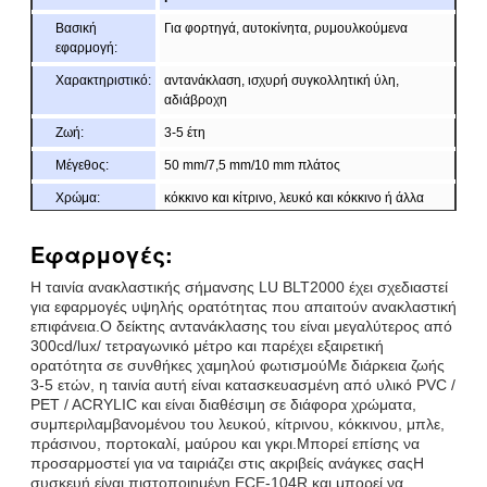
Βασική
Για φορτηγά, αυτοκίνητα, ρυμουλκούμενα
εφαρμογή:
Χαρακτηριστικό:
αντανάκλαση, ισχυρή συγκολλητική ύλη,
αδιάβροχη
Ζωή:
3-5 έτη
Μέγεθος:
50 mm/7,5 mm/10 mm πλάτος
Χρώμα:
κόκκινο και κίτρινο, λευκό και κόκκινο ή άλλα
Συσκευή:
σύμφωνα με τις ανάγκες σας
Εφαρμογές:
Δείγμα:
Δωρεάν δείγμα κατά την παραλαβή του φορτίου
Η ταινία ανακλαστικής σήμανσης LU BLT2000 έχει σχεδιαστεί
Παράδοση
7 ημέρες, ανάλογα με την ποσότητα της
για εφαρμογές υψηλής ορατότητας που απαιτούν ανακλαστική
παραγγελίας
επιφάνεια.Ο δείκτης αντανάκλασης του είναι μεγαλύτερος από
300cd/lux/ τετραγωνικό μέτρο και παρέχει εξαιρετική
ορατότητα σε συνθήκες χαμηλού φωτισμούΜε διάρκεια ζωής
3-5 ετών, η ταινία αυτή είναι κατασκευασμένη από υλικό PVC /
PET / ACRYLIC και είναι διαθέσιμη σε διάφορα χρώματα,
συμπεριλαμβανομένου του λευκού, κίτρινου, κόκκινου, μπλε,
πράσινου, πορτοκαλί, μαύρου και γκρι.Μπορεί επίσης να
προσαρμοστεί για να ταιριάζει στις ακριβείς ανάγκες σαςΗ
συσκευή είναι πιστοποιημένη ECE-104R και μπορεί να