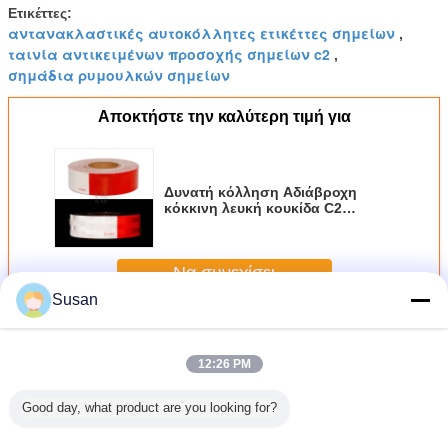
Ετικέττες:
αντανακλαστικές αυτοκόλλητες ετικέττες σημείων
,
ταινία αντικειμένων προσοχής σημείων c2
,
σημάδια ρυμουλκών σημείων
Αποκτήστε την καλύτερη τιμή για
Δυνατή κόλληση Αδιάβροχη
κόκκινη λευκή κουκίδα C2
Αντανακλαστική ταινία
Να συνεχίσει
Susan
Αντανακλαστική ταινία σημείων C2
Περισσότεροι
12:26 PM
Good day, what product are you looking for?
αστική
Εργοστασιακή
Micro Prismatic
Αυτοκόλλητο
Prisma