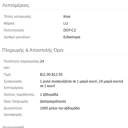
Λεπτομέρειες
Τόπος καταγωγής:
Κίνα
Μάρκα:
LU
Πιστοποίηση:
DOT-C2
Αριθμό μοντέλου:
Ειδικότερα:
Πληρωμής & Αποστολής Όροι
Ποσότητα παραγγελίας
24
min:
Τιμή:
$11.00-$12.50
Συσκευασία
1 ρολό συσκευάζεται σε 1 μικρό κουτί, 24 μικρά κουτιά
σε 1 κουτί
λεπτομέρειες:
Χρόνος παράδοσης:
1 εβδομάδα
Όροι πληρωμής:
Διαπραγμάτευση
Δυνατότητα
1000 ρόλοι την εβδομάδα
προσφοράς:
περιγραφή