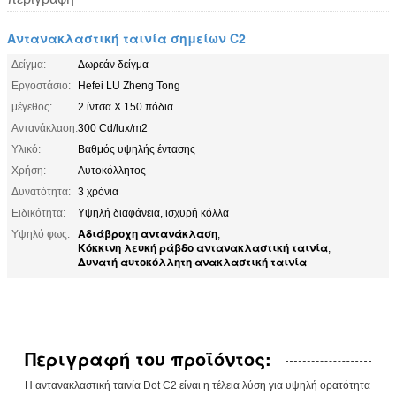
Αντανακλαστική ταινία σημείων C2
Δείγμα:
Δωρεάν δείγμα
Εργοστάσιο:
Hefei LU Zheng Tong
μέγεθος:
2 ίντσα Χ 150 πόδια
Αντανάκλαση:
300 Cd/lux/m2
Υλικό:
Βαθμός υψηλής έντασης
Χρήση:
Αυτοκόλλητος
Δυνατότητα:
3 χρόνια
Ειδικότητα:
Υψηλή διαφάνεια, ισχυρή κόλλα
Αδιάβροχη αντανάκλαση
Υψηλό φως:
,
Κόκκινη λευκή ράβδο αντανακλαστική ταινία
,
Δυνατή αυτοκόλλητη ανακλαστική ταινία
Περιγραφή του προϊόντος:
Η αντανακλαστική ταινία Dot C2 είναι η τέλεια λύση για υψηλή ορατότητα