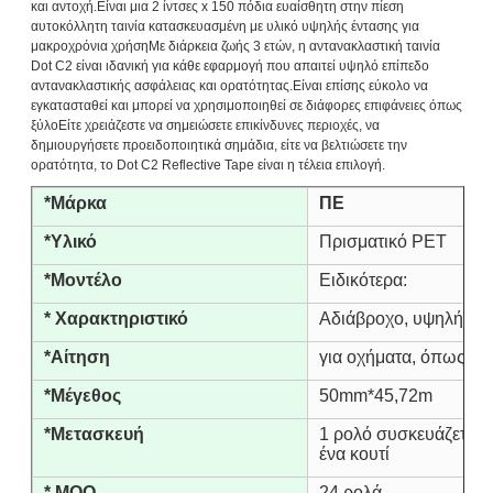
και αντοχή.Είναι μια 2 ίντσες x 150 πόδια ευαίσθητη στην πίεση
αυτοκόλλητη ταινία κατασκευασμένη με υλικό υψηλής έντασης για
μακροχρόνια χρήσηΜε διάρκεια ζωής 3 ετών, η αντανακλαστική ταινία
Dot C2 είναι ιδανική για κάθε εφαρμογή που απαιτεί υψηλό επίπεδο
αντανακλαστικής ασφάλειας και ορατότητας.Είναι επίσης εύκολο να
εγκατασταθεί και μπορεί να χρησιμοποιηθεί σε διάφορες επιφάνειες όπως
ξύλοΕίτε χρειάζεστε να σημειώσετε επικίνδυνες περιοχές, να
δημιουργήσετε προειδοποιητικά σημάδια, είτε να βελτιώσετε την
ορατότητα, το Dot C2 Reflective Tape είναι η τέλεια επιλογή.
*Μάρκα
ΠΕ
*Υλικό
Πρισματικό PET
*Μοντέλο
Ειδικότερα:
* Χαρακτηριστικό
Αδιάβροχο, υψηλή ορ
*Αίτηση
για οχήματα, όπως αυ
*Μέγεθος
50mm*45,72m
*Μετασκευή
1 ρολό συσκευάζεται σ
ένα κουτί
* MOQ
24 ρολά