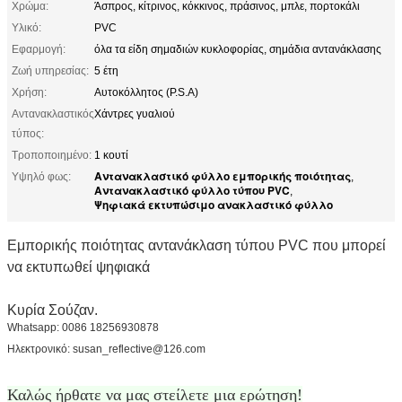
Χρώμα:
Άσπρος, κίτρινος, κόκκινος, πράσινος, μπλε, πορτοκάλι
Υλικό:
PVC
Εφαρμογή:
όλα τα είδη σημαδιών κυκλοφορίας, σημάδια αντανάκλασης
Ζωή υπηρεσίας:
5 έτη
Χρήση:
Αυτοκόλλητος (P.S.A)
Αντανακλαστικός
Χάντρες γυαλιού
τύπος:
Τροποποιημένο:
1 κουτί
Αντανακλαστικό φύλλο εμπορικής ποιότητας
Υψηλό φως:
,
Αντανακλαστικό φύλλο τύπου PVC
,
Ψηφιακά εκτυπώσιμο ανακλαστικό φύλλο
Εμπορικής ποιότητας αντανάκλαση τύπου PVC που μπορεί
να εκτυπωθεί ψηφιακά
Κυρία Σούζαν.
Whatsapp: 0086 18256930878
Ηλεκτρονικό: susan_reflective@126.com
Καλώς ήρθατε να μας στείλετε μια ερώτηση!