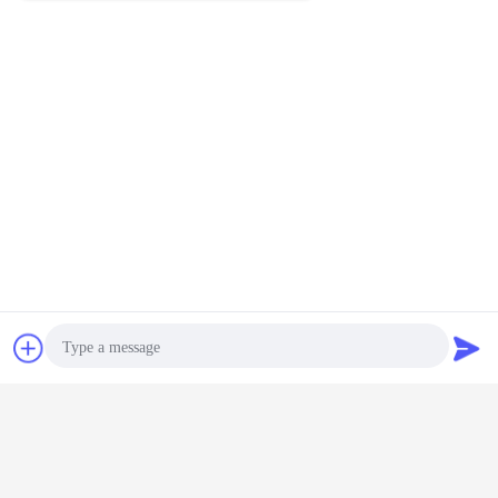
Επικοινωνία
Ζητήστε ένα
απόσπασμα
Ανταγωνιστικά πλεονεκτήματα
Photo