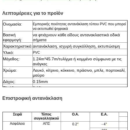
Λεπτομέρειες για το προϊόν
Ονομασία:
Εμπορικής ποιότητας αντανάκλαση τύπου PVC που μπορεί
να εκτυπωθεί ψηφιακά
Βασική
να φτιάχνουν κάθε είδους αντανακλαστικά οδικά
εφαρμογή:
σήματα
Χαρακτηριστικό:
αντανάκλαση, ισχυρή συγκόλληση, εκτυπώσιμη
Υλικό:
PVC
Μέγεθος:
1.24m*45.7m/τυλίγμα ή κομμένο σύμφωνα με τις
ανάγκες
Χρώμα:
Λευκό, κίτρινο, κόκκινο, πράσινο, μπλε, πορτοκαλί,
μαύρο
Δάχος:
0.15mm
Ελεύθερο
0.13mm
έγγραφο:
Επιστροφική αντανάκλαση
Συσκευή:
1 ρολό συσκευάζεται σε 1 κουτί
Δείγμα:
Δωρεάν δείγμα κατά την παραλαβή του φορτίου
Παράδοση
7 ημέρες, ανάλογα με την ποσότητα της
Σειρά
Τύπος
Ο.Α.
Ε.Α.
παραγγελίας
συγκολλητικού
Ασφάλεια
ΑΠΣ
0.2
°
- 4
°