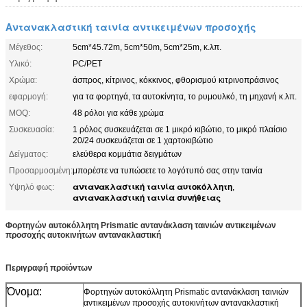
Αντανακλαστική ταινία αντικειμένων προσοχής
Μέγεθος:
5cm*45.72m, 5cm*50m, 5cm*25m, κ.λπ.
Υλικό:
PC/PET
Χρώμα:
άσπρος, κίτρινος, κόκκινος, φθορισμού κιτρινοπράσινος
εφαρμογή:
για τα φορτηγά, τα αυτοκίνητα, το ρυμουλκό, τη μηχανή κ.λπ.
MOQ:
48 ρόλοι για κάθε χρώμα
Συσκευασία:
1 ρόλος συσκευάζεται σε 1 μικρό κιβώτιο, το μικρό πλαίσιο
20/24 συσκευάζεται σε 1 χαρτοκιβώτιο
Δείγματος:
ελεύθερα κομμάτια δειγμάτων
Προσαρμοσμένη:
μπορέστε να τυπώσετε το λογότυπό σας στην ταινία
αντανακλαστική ταινία αυτοκόλλητη
Υψηλό φως:
,
αντανακλαστική ταινία συνήθειας
Φορτηγών αυτοκόλλητη Prismatic αντανάκλαση ταινιών αντικειμένων
προσοχής αυτοκινήτων αντανακλαστική
Περιγραφή προϊόντων
Όνομα:
Φορτηγών αυτοκόλλητη Prismatic αντανάκλαση ταινιών
αντικειμένων προσοχής αυτοκινήτων αντανακλαστική