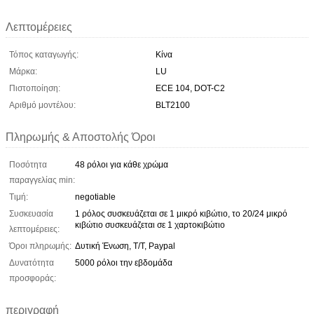
Λεπτομέρειες
Τόπος καταγωγής:
Κίνα
Μάρκα:
LU
Πιστοποίηση:
ECE 104, DOT-C2
Αριθμό μοντέλου:
BLT2100
Πληρωμής & Αποστολής Όροι
Ποσότητα
48 ρόλοι για κάθε χρώμα
παραγγελίας min:
Τιμή:
negotiable
Συσκευασία
1 ρόλος συσκευάζεται σε 1 μικρό κιβώτιο, το 20/24 μικρό
κιβώτιο συσκευάζεται σε 1 χαρτοκιβώτιο
λεπτομέρειες:
Όροι πληρωμής:
Δυτική Ένωση, T/T, Paypal
Δυνατότητα
5000 ρόλοι την εβδομάδα
προσφοράς:
περιγραφή