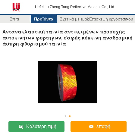
Hefei Lu Zheng Tong Reflective Material Co., Ltd.
Σπίτι
Προϊόντα
Σχετικά με εμάς
Επισκεψή εργοστασίου
>>
Αντανακλαστική ταινία αντικειμένων προσοχής
αυτοκινήτων φορτηγών, σαφής κόκκινη αναδρομική
άσπρη φθορισμού ταινία
Καλύτερη τιμή
επαφή