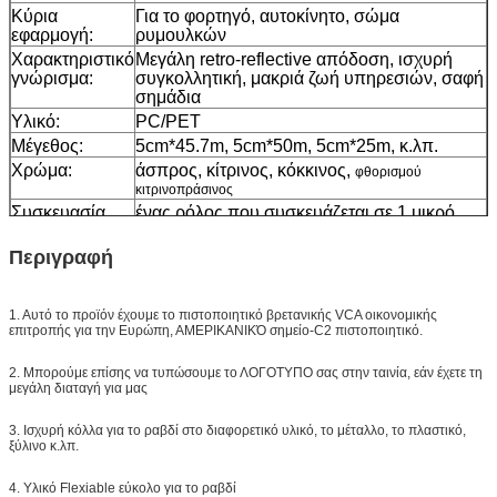
Κύρια
Για το φορτηγό, αυτοκίνητο, σώμα
εφαρμογή:
ρυμουλκών
Χαρακτηριστικό
Μεγάλη retro-reflective απόδοση, ισχυρή
γνώρισμα:
συγκολλητική, μακριά ζωή υπηρεσιών, σαφή
σημάδια
Υλικό:
PC/PET
Μέγεθος:
5cm*45.7m, 5cm*50m, 5cm*25m, κ.λπ.
Χρώμα:
άσπρος, κίτρινος, κόκκινος,
φθορισμού
κιτρινοπράσινος
Συσκευασία
ένας ρόλος που συσκευάζεται σε 1 μικρό
κιβώτιο, 20pcs/24pcs που συσκευάζεται σε
ένα χαρτοκιβώτιο
Περιγραφή
Δείγμα:
ελεύθερο δείγμα ενώ το φορτίο συλλέγει
Παράδοση
7 ημέρες, σύμφωνα με την ποσότητα
1. Αυτό το προϊόν έχουμε το πιστοποιητικό βρετανικής VCA οικονομικής
διαταγής
επιτροπής για την Ευρώπη, ΑΜΕΡΙΚΑΝΙΚΌ σημείο-C2 πιστοποιητικό.
2. Μπορούμε επίσης να τυπώσουμε το ΛΟΓΟΤΥΠΟ σας στην ταινία, εάν έχετε τη
μεγάλη διαταγή για μας
3. Ισχυρή κόλλα για το ραβδί στο διαφορετικό υλικό, το μέταλλο, το πλαστικό,
ξύλινο κ.λπ.
4. Υλικό Flexiable εύκολο για το ραβδί