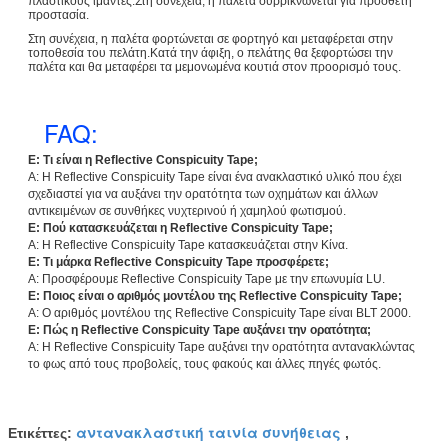
πλαστικούς ιμάντες.Στη συνέχεια, η παλέτα συρρικνώνεται για πρόσθετη
προστασία.
Στη συνέχεια, η παλέτα φορτώνεται σε φορτηγό και μεταφέρεται στην
τοποθεσία του πελάτη.Κατά την άφιξη, ο πελάτης θα ξεφορτώσει την
παλέτα και θα μεταφέρει τα μεμονωμένα κουτιά στον προορισμό τους.
FAQ:
Ε: Τι είναι η Reflective Conspicuity Tape;
A: Η Reflective Conspicuity Tape είναι ένα ανακλαστικό υλικό που έχει
σχεδιαστεί για να αυξάνει την ορατότητα των οχημάτων και άλλων
αντικειμένων σε συνθήκες νυχτερινού ή χαμηλού φωτισμού.
Ε: Πού κατασκευάζεται η Reflective Conspicuity Tape;
Α: Η Reflective Conspicuity Tape κατασκευάζεται στην Κίνα.
Ε: Τι μάρκα Reflective Conspicuity Tape προσφέρετε;
Α: Προσφέρουμε Reflective Conspicuity Tape με την επωνυμία LU.
Ε: Ποιος είναι ο αριθμός μοντέλου της Reflective Conspicuity Tape;
A: Ο αριθμός μοντέλου της Reflective Conspicuity Tape είναι BLT 2000.
Ε: Πώς η Reflective Conspicuity Tape αυξάνει την ορατότητα;
A: Η Reflective Conspicuity Tape αυξάνει την ορατότητα αντανακλώντας
το φως από τους προβολείς, τους φακούς και άλλες πηγές φωτός.
αντανακλαστική ταινία συνήθειας
Ετικέττες:
,