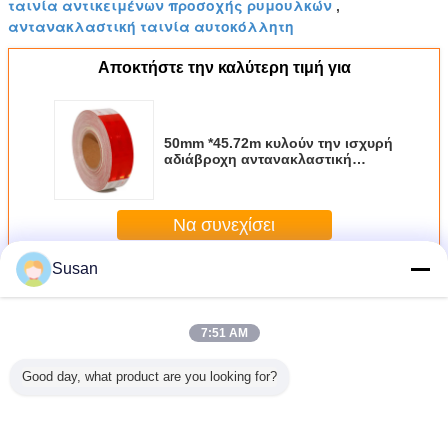
ταινία αντικειμένων προσοχής ρυμουλκών
,
αντανακλαστική ταινία αυτοκόλλητη
Αποκτήστε την καλύτερη τιμή για
50mm *45.72m κυλούν την ισχυρή
αδιάβροχη αντανακλαστική
αυτοκόλλητη ετικέττα
αντικειμένων προσοχής για τα
ρυμουλκά
Να συνεχίσει
Susan
Περισσότεροι
Αντανακλαστική ταινία αντικειμένων προσοχής
7:51 AM
Good day, what product are you looking for?
45.72m
50mm *45.72m
Έξοχη υψηλή
50mm*45.72m
Συσκε
 Κίτρινη
κυλούν την ισχυρή
αντανάκλασης
DOT-C2
αυτοκόλ
νία
αδιάβροχη
ταινία
Αντανακλαστική
Ασφάλ