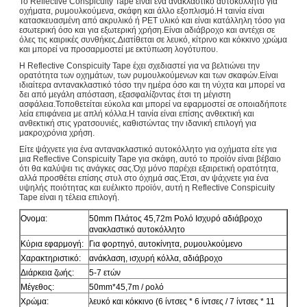
Το Reflective Conspicuity Tape είναι ένα ανακλαστικό αυτοκόλλητο για
οχήματα, ρυμουλκούμενα, σκάφη και άλλο εξοπλισμό.Η ταινία είναι
κατασκευασμένη από ακρυλικό ή PET υλικό και είναι κατάλληλη τόσο για
εσωτερική όσο και για εξωτερική χρήση.Είναι αδιάβροχο και αντέχει σε
όλες τις καιρικές συνθήκες.Διατίθεται σε λευκό, κίτρινο και κόκκινο χρώμα
και μπορεί να προσαρμοστεί με εκτύπωση λογότυπου.
Η Reflective Conspicuity Tape έχει σχεδιαστεί για να βελτιώνει την
ορατότητα των οχημάτων, των ρυμουλκούμενων και των σκαφών.Είναι
ιδιαίτερα αντανακλαστικό τόσο την ημέρα όσο και τη νύχτα και μπορεί να
δει από μεγάλη απόσταση, εξασφαλίζοντας έτσι τη μέγιστη
ασφάλεια.Τοποθετείται εύκολα και μπορεί να εφαρμοστεί σε οποιαδήποτε
λεία επιφάνεια με απλή κόλλα.Η ταινία είναι επίσης ανθεκτική και
ανθεκτική στις γρατσουνιές, καθιστώντας την ιδανική επιλογή για
μακροχρόνια χρήση.
Είτε ψάχνετε για ένα αντανακλαστικό αυτοκόλλητο για οχήματα είτε για
μια Reflective Conspicuity Tape για σκάφη, αυτό το προϊόν είναι βέβαιο
ότι θα καλύψει τις ανάγκες σας.Όχι μόνο παρέχει εξαιρετική ορατότητα,
αλλά προσθέτει επίσης στυλ στο όχημά σας.Έτσι, αν ψάχνετε για ένα
υψηλής ποιότητας και ευέλικτο προϊόν, αυτή η Reflective Conspicuity
Tape είναι η τέλεια επιλογή.
Ονομα:
50mm Πλάτος 45,72m Ρολό Ισχυρό αδιάβροχο
ανακλαστικό αυτοκόλλητο
Κύρια εφαρμογή:
Για φορτηγό, αυτοκίνητα, ρυμουλκούμενο
Χαρακτηριστικό:
ανάκλαση, ισχυρή κόλλα, αδιάβροχο
Διάρκεια ζωής:
5-7 ετών
Μέγεθος:
50mm*45,7m / ρολό
Χρώμα:
λευκό και κόκκινο (6 ίντσες * 6 ίντσες / 7 ίντσες * 11