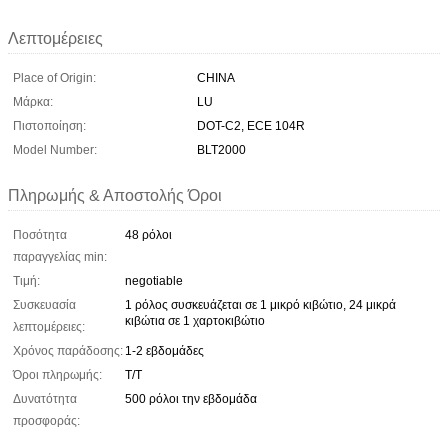
Λεπτομέρειες
Place of Origin:
CHINA
Μάρκα:
LU
Πιστοποίηση:
DOT-C2, ECE 104R
Model Number:
BLT2000
Πληρωμής & Αποστολής Όροι
Ποσότητα
48 ρόλοι
παραγγελίας min:
Τιμή:
negotiable
Συσκευασία
1 ρόλος συσκευάζεται σε 1 μικρό κιβώτιο, 24 μικρά
κιβώτια σε 1 χαρτοκιβώτιο
λεπτομέρειες:
Χρόνος παράδοσης:
1-2 εβδομάδες
Όροι πληρωμής:
T/T
Δυνατότητα
500 ρόλοι την εβδομάδα
προσφοράς: