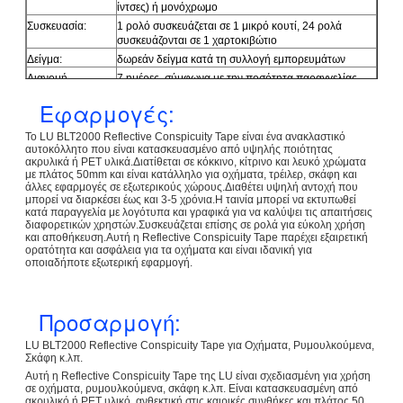
ίντσες) ή μονόχρωμο
Συσκευασία:
1 ρολό συσκευάζεται σε 1 μικρό κουτί, 24 ρολά
συσκευάζονται σε 1 χαρτοκιβώτιο
Δείγμα:
δωρεάν δείγμα κατά τη συλλογή εμπορευμάτων
Διανομή
7 ημέρες, σύμφωνα με την ποσότητα παραγγελίας
Εφαρμογές:
Το LU BLT2000 Reflective Conspicuity Tape είναι ένα ανακλαστικό
αυτοκόλλητο που είναι κατασκευασμένο από υψηλής ποιότητας
ακρυλικά ή PET υλικά.Διατίθεται σε κόκκινο, κίτρινο και λευκό χρώματα
με πλάτος 50mm και είναι κατάλληλο για οχήματα, τρέιλερ, σκάφη και
άλλες εφαρμογές σε εξωτερικούς χώρους.Διαθέτει υψηλή αντοχή που
μπορεί να διαρκέσει έως και 3-5 χρόνια.Η ταινία μπορεί να εκτυπωθεί
κατά παραγγελία με λογότυπα και γραφικά για να καλύψει τις απαιτήσεις
διαφορετικών χρηστών.Συσκευάζεται επίσης σε ρολά για εύκολη χρήση
και αποθήκευση.Αυτή η Reflective Conspicuity Tape παρέχει εξαιρετική
ορατότητα και ασφάλεια για τα οχήματα και είναι ιδανική για
οποιαδήποτε εξωτερική εφαρμογή.
Προσαρμογή:
LU BLT2000 Reflective Conspicuity Tape για Οχήματα, Ρυμουλκούμενα,
Σκάφη κ.λπ.
Αυτή η Reflective Conspicuity Tape της LU είναι σχεδιασμένη για χρήση
σε οχήματα, ρυμουλκούμενα, σκάφη κ.λπ. Είναι κατασκευασμένη από
ακρυλικό ή PET υλικό, ανθεκτική στις καιρικές συνθήκες και πλάτος 50