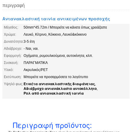
περιγραφή
Αντανακλαστική ταινία αντικειμένων προσοχής
Μέγεθος:
50mm*45.72m / Μπορείτε να κάνετε όπως χρειάζεστε
Χρώμα:
Λευκό, Κίτρινο, Κόκκινο, Λευκό&κόκκινο
Δυνατότητα:
3-5 έτη
Αδιάβροχο:
- Ναι, ναι.
Εφαρμογή:
Οχήματα, ρυμουλκούμενα, αυτοκίνητα, κλπ.
Συσκευή:
ΠΑΡΑΓΜΑΤΙΚΑ
Υλικό:
Ακρυλικός/PET
Εκτύπωση:
Μπορείτε να προσαρμόσετε το λογότυπο
Ετικέτα αντανακλαστικής διαφάνειας
Υψηλό φως:
,
Αδιάβροχο αντανάκλαστο αυτοκόλλητο
,
Ρολ από αντανακλαστική ταινία
Περιγραφή προϊόντος: