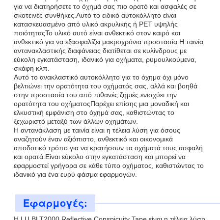
για να διατηρήσετε το όχημά σας πιο ορατό και ασφαλές σε
σκοτεινές συνθήκες.Αυτό το ειδικό αυτοκόλλητο είναι
κατασκευασμένο από υλικό ακρυλικής ή PET υψηλής
ποιότηταςΤο υλικό αυτό είναι ανθεκτικό στον καιρό και
ανθεκτικό για να εξασφαλίζει μακροχρόνια προστασία.Η ταινία
αντανακλαστικής διαφάνειας διατίθεται σε κυλίνδρους με
εύκολη εγκατάσταση, ιδανικό για οχήματα, ρυμουλκούμενα,
σκάφη κλπ.
Αυτό το ανακλαστικό αυτοκόλλητο για το όχημα όχι μόνο
βελτιώνει την ορατότητα του οχήματός σας, αλλά και βοηθά
στην προστασία του από πιθανές ζημιές.ενισχύει την
ορατότητα του οχήματοςΠαρέχει επίσης μια μοναδική και
ελκυστική εμφάνιση στο όχημά σας, καθιστώντας το
ξεχωριστό μεταξύ των άλλων οχημάτων.
Η αντανάκλαση με ταινία είναι η τέλεια λύση για όσους
αναζητούν έναν αξιόπιστο, ανθεκτικό και οικονομικά
αποδοτικό τρόπο για να κρατήσουν τα οχήματά τους ασφαλή
και ορατά.Είναι εύκολο στην εγκατάσταση και μπορεί να
εφαρμοστεί γρήγορα σε κάθε τύπο οχήματος, καθιστώντας το
ιδανικό για ένα ευρύ φάσμα εφαρμογών.
Εφαρμογές:
Η LU BLT2000 Reflective Conspicuity Tape είναι η τέλεια λύση