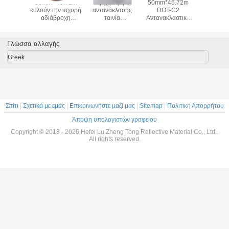
45.72m
50mm *45.72m
Έξοχη υψηλή
50mm*45.72m
Συσκε
 Κίτρινη
κυλούν την ισχυρή
αντανάκλασης
DOT-C2
αυτοκόλ
νία
αδιάβροχη
ταινία
Αντανακλαστική
Ασφάλ
λαστική
αντανακλαστική
αντικειμένων
ταινία φθορισμού
οχημά
ηση 3 - 5
αυτοκόλλητη
προσοχής
Κίτρινο και
Αδιάβ
νθεκτική
ετικέττα
Metalized
Πράσινο
Βινύλιο 
Γλώσσα αλλαγής
αντικειμένων
Prismatic για το
Αντιπροσω
προσοχής για τα
όχημα
ταιν
Greek
ρυμουλκά
αυτοκό
Αντιπροσω
Σπίτι
|
Σχετικά με εμάς
|
Επικοινωνήστε μαζί μας
|
Sitemap
|
Πολιτική Απορρήτου
Άποψη υπολογιστών γραφείου
Copyright © 2018 - 2026 Hefei Lu Zheng Tong Reflective Material Co., Ltd..
All rights reserved.