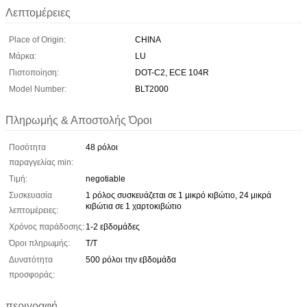
Λεπτομέρειες
Place of Origin:
CHINA
Μάρκα:
LU
Πιστοποίηση:
DOT-C2, ECE 104R
Model Number:
BLT2000
Πληρωμής & Αποστολής Όροι
Ποσότητα
48 ρόλοι
παραγγελίας min:
Τιμή:
negotiable
Συσκευασία
1 ρόλος συσκευάζεται σε 1 μικρό κιβώτιο, 24 μικρά
κιβώτια σε 1 χαρτοκιβώτιο
λεπτομέρειες:
Χρόνος παράδοσης:
1-2 εβδομάδες
Όροι πληρωμής:
T/T
Δυνατότητα
500 ρόλοι την εβδομάδα
προσφοράς:
περιγραφή