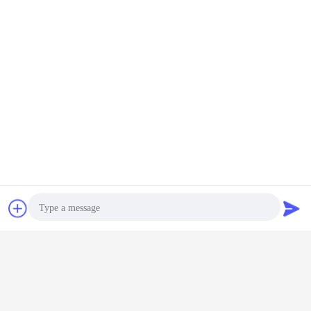
Επικοινωνία
Ζητήστε ένα
απόσπασμα
φωτοφωταυγές αυτοκόλλητο βινύλιο
Ετικέττες:
,
φωσφορίζοντα βινυλίου φύλλα
,
πυράκτωση στη σκοτεινή ταινία
Photo
Αποκτήστε την καλύτερη τιμή για