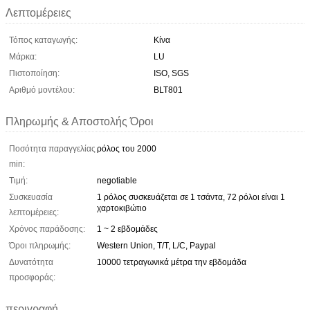
Λεπτομέρειες
Τόπος καταγωγής:
Κίνα
Μάρκα:
LU
Πιστοποίηση:
ISO, SGS
Αριθμό μοντέλου:
BLT801
Πληρωμής & Αποστολής Όροι
Ποσότητα παραγγελίας
ρόλος του 2000
min:
Τιμή:
negotiable
Συσκευασία
1 ρόλος συσκευάζεται σε 1 τσάντα, 72 ρόλοι είναι 1
χαρτοκιβώτιο
λεπτομέρειες:
Χρόνος παράδοσης:
1 ~ 2 εβδομάδες
Όροι πληρωμής:
Western Union, T/T, L/C, Paypal
Δυνατότητα
10000 τετραγωνικά μέτρα την εβδομάδα
προσφοράς:
περιγραφή