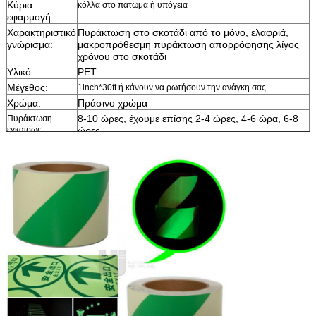
Κύρια
κόλλα στο πάτωμα ή υπόγεια
εφαρμογή:
Χαρακτηριστικό
Πυράκτωση στο σκοτάδι από το μόνο, ελαφριά,
γνώρισμα:
μακροπρόθεσμη πυράκτωση απορρόφησης λίγος
χρόνου στο σκοτάδι
Υλικό:
PET
Μέγεθος:
1inch*30ft ή κάνουν να ρωτήσουν την ανάγκη σας
Χρώμα:
Πράσινο χρώμα
8-10 ώρες, έχουμε επίσης 2-4 ώρες, 4-6 ώρα, 6-8
Πυράκτωση
εγκαίρως:
ώρες
Δείγμα:
ελεύθερο δείγμα ενώ το φορτίο συλλέγει
Παράδοση
7 ημέρες, σύμφωνα με την ποσότητα διαταγής