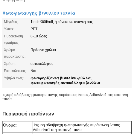
Φωτοφωταυγής βινυλίου ταινία
Μέγεθος:
1inch*30ft/roll, ή κάνετε ως ανάγκη σας
Υλικό:
PET
Πυράκτωση
8-10 ώρες
εγκαίρως:
Χρώμα
Πράσινο χρώμα
πυράκτωσης:
Χρήση:
αυτοκόλλητος
Εκτυπώσιμος:
Ναι
φωσφορίζοντα βινυλίου φύλλα
Υψηλό φως:
,
φωτοφωταυγές αυτοκόλλητο βινύλιο
Ισχυρή αδιάβροχη φωτοφωταυγής πυράκτωση ίντσας Adhesive1 στη σκοτεινή
ταινία
Περιγραφή προϊόντων
Όνομα:
Ισχυρή αδιάβροχη φωτοφωταυγής πυράκτωση ίντσας
Adhesive1 στη σκοτεινή ταινία