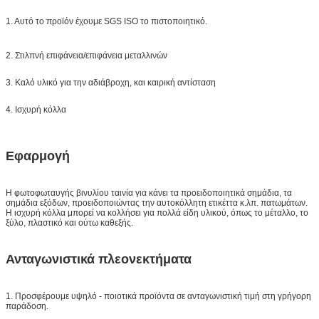
1. Αυτό το προϊόν έχουμε SGS ISO το πιστοποιητικό.
2. Στιλπνή επιφάνεια/επιφάνεια μεταλλινών
3. Καλό υλικό για την αδιάβροχη, και καιρική αντίσταση
4. Ισχυρή κόλλα
Εφαρμογή
Η φωτοφωταυγής βινυλίου ταινία για κάνει τα προειδοποιητικά σημάδια, τα
σημάδια εξόδων, προειδοποιώντας την αυτοκόλλητη ετικέττα κ.λπ. πατωμάτων.
Η ισχυρή κόλλα μπορεί να κολλήσει για πολλά είδη υλικού, όπως το μέταλλο, το
ξύλο, πλαστικό και ούτω καθεξής.
Ανταγωνιστικά πλεονεκτήματα
1. Προσφέρουμε υψηλό - ποιοτικά προϊόντα σε ανταγωνιστική τιμή στη γρήγορη
παράδοση.