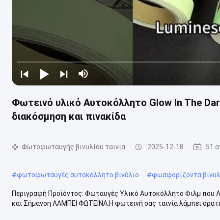
Φωτεινό υλικό Αυτοκόλλητο Glow In The Dar
διακόσμηση και πινακίδα
Φωτοφωταυγής βινυλίου ταινία
2025-12-18
51 
#
φωτοφωταυγές αυτοκόλλητο βινύλιο
#
φωσφορίζοντα βινυλ
Περιγραφή Προϊόντος: Φωταυγές Υλικό Αυτοκόλλητο Φιλμ που Λ
και Σήμανση ΛΑΜΠΕΙ ΦΩΤΕΙΝΑ:Η φωτεινή σας ταινία λάμπει ορατά