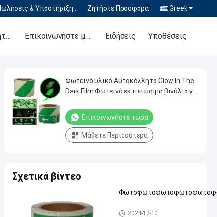
Πωλήσεις & Υποστήριξη :
Ζητήστε Προσφορά
Greek
Έλεγχος Ποιότητας
Επικοινωνήστε μαζί μας
Ειδήσεις
Υποθέσεις
Φωτεινό υλικό Αυτοκόλλητο Glow In The
Dark Film Φωτεινό εκτυπώσιμο βινύλιο για
διακόσμηση και πινακίδα
Επικοινωνήστε τώρα
Μάθετε Περισσότερα
Σχετικά βίντεο
Φωτοφωτοφωτοφωτοφωτοφ
Φωτοφωταυγής βινυλίου ταινία
2024-12-10