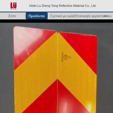
Hefei Lu Zheng Tong Reflective Material Co., Ltd.
Σπίτι
Προϊόντα
Σχετικά με εμάς
Επισκεψή εργοστασίου
>>