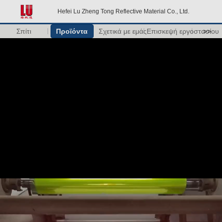
Hefei Lu Zheng Tong Reflective Material Co., Ltd.
Σπίτι
Προϊόντα
Σχετικά με εμάς
Επισκεψή εργοστασίου
>>