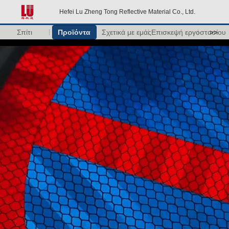
Hefei Lu Zheng Tong Reflective Material Co., Ltd.
Σπίτι
Προϊόντα
Σχετικά με εμάς
Επισκεψή εργοστασίου
>>