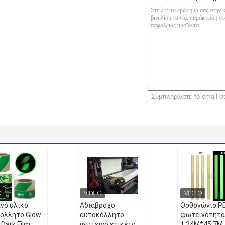
νό υλικό
Αδιάβροχο
Ορθογώνιο P
όλλητο Glow
αυτοκόλλητο
φωτεινότητα
 Dark Film
φωτεινό ετικέτο
1.24M*45.7M