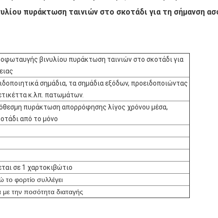
λίου πυράκτωση ταινιών στο σκοτάδι για τη σήμανση ασ
φωταυγής βινυλίου πυράκτωση ταινιών στο σκοτάδι για
ειας
ειδοποιητικά σημάδια, τα σημάδια εξόδων, προειδοποιώντας
ετικέττα κ.λπ. πατωμάτων.
όθεσμη πυράκτωση απορρόφησης λίγος χρόνου μέσα,
οτάδι από το μόνο
ται σε 1 χαρτοκιβώτιο
ώ το φορτίο συλλέγει
 με την ποσότητα διαταγής