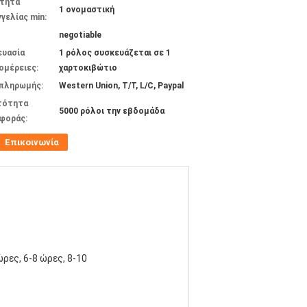
τητα
1 ονομαστική
γελίας min:
negotiable
ευασία
1 ρόλος συσκευάζεται σε 1
ομέρειες:
χαρτοκιβώτιο
 πληρωμής:
Western Union, T/T, L/C, Paypal
τότητα
5000 ρόλοι την εβδομάδα
φοράς:
Επικοινωνία
ώρες, 6-8 ώρες, 8-10