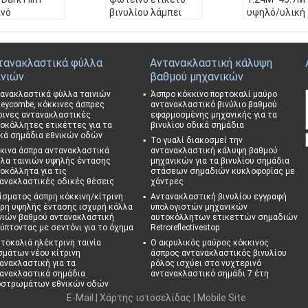
ινό
βινυλίου λάμπει
υψηλό/υλική
ώσιμο
στο σκοτάδι για 4-6
πυράκτωση 
ο για
ώρες
στο σκοτεινό
σμηση και
Υλικό:
PET/PVC
βινύλιο
τανακλαστικά φύλλα
Αντανακλαστική κάλυψη
ίδα
Εφαρμογή:
Εσωτερ
Material:
PET
ινιών
βαθμού μηχανικών
α:
Φωτεινό υλ
ική και εξωτερική
Application:
υτοκόλλητο Gl
Συγκολλητικός:
Π.
And Outdoor
ανακλαστικά φύλλα ταινιών
Άσπρο κόκκινο πορτοκαλί μαύρο
The Dark Film
Σ.Α.
Adhesive:
P.S
eycombe, κόκκινες άσπρες
αντανακλαστικό βινύλιο βαθμού
ρινες αντανακλαστικές
εφαρμοσμένης μηχανικής για τα
νό εκτυπώσι
ΜΕΓΕΘΟΣ:
1.22m*4
Size:
1.24M*
οκόλλητες ετικέττες για τα
βινυλίου οδικά σημάδια
ύλιο για διακ
5.7m
κά σημάδια εθνικών οδών
Το γυαλί διακοσμεί την
η και πινακί
κινα άσπρα αντανακλαστικά
αντανακλαστική κάλυψη βαθμού
μογή:
Εσωτερ
λα ταινιών υψηλής έντασης
μηχανικών για τα βινυλίου σημάδια
αι εξωτερική
οκόλλητα για τις
στάσεων σημαδιών κυκλοφορίας με
λλητικός:
ανακλαστικές οδικές θέσεις
Π.
χάντρες
ίσματος άσπρη κόκκινη/κίτρινη
Αντανακλαστική βινυλίου εγγραφή
ρη υψηλής έντασης ισχυρή κόλλα
υπολογιστών μηχανικών
ΘΟΣ:
1.22m*4
νιών βαθμού αντανακλαστική
αυτοκόλλητων ετικεττών σημαδιών
ύπτοντας με σεντόνι για το όχημα
Retroreflectivestop
τοκαλιά ηλέκτρινη ταινία
Ο ακρυλικός μαύρος κόκκινος
σμάτων νέου κίτρινη
άσπρος αντανακλαστικός βινυλίου
ανακλαστική για τα
ρόλος ισχύει στο νυχτερινό
ανακλαστικά σημάδια
αντανακλαστικό σημάδι 7 έτη
οστρωμάτων εθνικών οδών
E-Mail
|
Χάρτης ιστοσελίδας
| Mobile Site