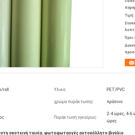
Ποσό
παραγ
Τιμή:
Συσκ
λεπτ
Όροι
Δυνα
προσ
/roll
Υλικό:
PET/PVC
χρώμα πυράκτωσης:
πράσινο
2-4 ώρες, 4-6 
ος
Πυράκτωση εγκαίρως:
ώρες
στη σκοτεινή ταινία
,
φωτοφωταυγές αυτοκόλλητο βινύλιο