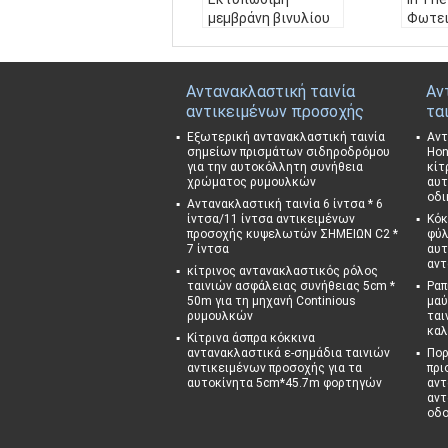
μεμβράνη βινυλίου
Φωτε
Photoluminescent
εκτυπ
Glow in Dark Film για
βινύλι
Πινακίδα εξόδου
διακό
Αντανακλαστική ταινία
Αν
έκτακτης ανάγκης
πινακ
αντικειμένων προσοχής
τα
Ονομα:
Χονδρική Gl
Ονομ
ow in the Dark Εκτυ
ικό Α
Εξωτερική αντανακλαστική ταινία
Αντ
πώσιμη μεμβράνη βι
ow In 
σημείων πρισμάτων σιδηροδρόμου
Hon
για την αυτοκόλλητη συνήθεια
κίτ
νυλίου Photolumine
Φωτει
χρώματος ρυμουλκών
αυτ
scent Glow in Dark F
μο βιν
οδι
Αντανακλαστική ταινία 6 ίντσα * 6
ilm για Πινακί
όσμησ
ίντσα/11 ίντσα αντικειμένων
Κόκ
Εφαρμογή:
Εσωτερ
Εφαρ
προσοχής κυψελωτών ΣΗΜΕΙΩΝ C2 *
φύλ
ικές και εξωτερικέ
ική κ
7 ίντσα
αυτ
ς πινακίδες
Συγκο
αντ
κίτρινος αντανακλαστικός ρόλος
Συγκολλητικός:
Π.
Σ.Α.
ταινιών ασφάλειας συνήθειας 5cm *
Ραπ
50m για τη μηχανή Continious
μαύ
Σ.Α.
ΜΕΓΕ
ρυμουλκών
ται
ΜΕΓΕΘΟΣ:
1.22m*4
5.7m
καλ
Κίτρινα άσπρα κόκκινα
5.7m
αντανακλαστικά ε-σημάδια ταινιών
Πορ
αντικειμένων προσοχής για τα
πρι
αυτοκίνητα 5cm*45.7m φορτηγών
αντ
αντ
οδ