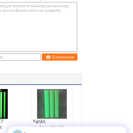
Επικοινωνία
ET
Υψηλή
ς
φωτοφωταυγής
μετακινούμενη