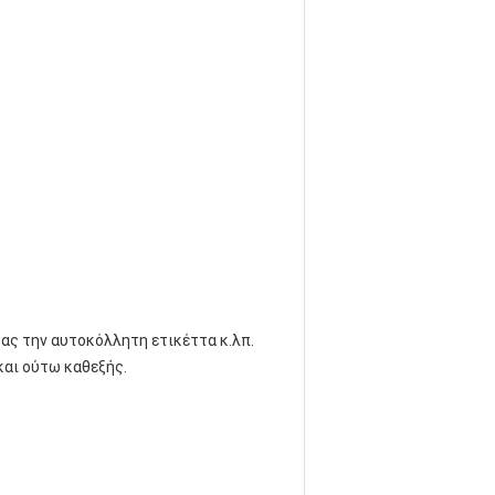
ας την αυτοκόλλητη ετικέττα κ.λπ.
και ούτω καθεξής.