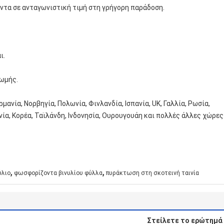
ντα σε ανταγωνιστική τιμή στη γρήγορη παράδοση.
ι.
ρωμής.
ρμανία, Νορβηγία, Πολωνία, Φινλανδία, Ισπανία, UK, Γαλλία, Ρωσία,
νία, Κορέα, Ταϊλάνδη, Ινδονησία, Ουρουγουάη και πολλές άλλες χώρες
,
,
ύλιο
φωσφορίζοντα βινυλίου φύλλα
πυράκτωση στη σκοτεινή ταινία
Στείλετε το ερώτημά 