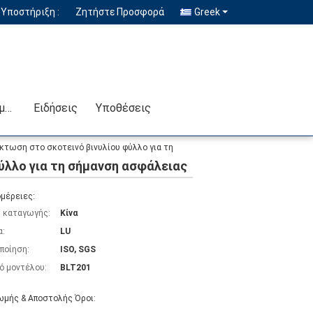
Υποστήριξη :
Ζητήστε Προσφορά
Greek
Επικοινωνήστε μαζί μας
Ειδήσεις
Υποθέσεις
κτωση στο σκοτεινό βινυλίου φύλλο για τη
ύλλο για τη σήμανση ασφάλειας
μέρειες:
 καταγωγής:
Κίνα
α:
LU
ποίηση:
ISO, SGS
ό μοντέλου:
BLT201
μής & Αποστολής Όροι: