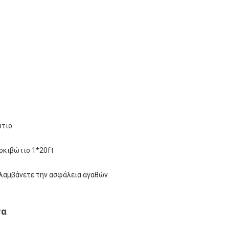
ώτιο
οκιβώτιο 1*20ft
 λαμβάνετε την ασφάλεια αγαθών
τα