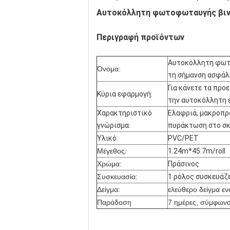
Αυτοκόλλητη φωτοφωταυγής βινυ
Περιγραφή προϊόντων
Αυτοκόλλητη φωτο
Όνομα:
τη σήμανση ασφάλ
Για κάνετε τα προ
Κύρια εφαρμογή:
την αυτοκόλλητη 
Χαρακτηριστικό
Ελαφριά, μακροπρ
γνώρισμα:
πυράκτωση
στο σκ
Υλικό:
PVC/PET
Μέγεθος:
1.24m*45.7m/roll
Χρώμα:
Πράσινος
Συσκευασία:
1 ρόλος συσκευάζε
Δείγμα:
ελεύθερο δείγμα εν
Παράδοση
7 ημέρες, σύμφωνα