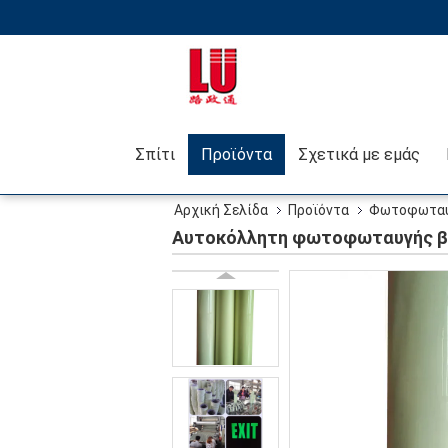
Σπίτι
Προϊόντα
Σχετικά με εμάς
Αρχική Σελίδα
Προϊόντα
Φωτοφωταυγ
σήμανση ασφάλειας
Αυτοκόλλητη φωτοφωταυγής βιν