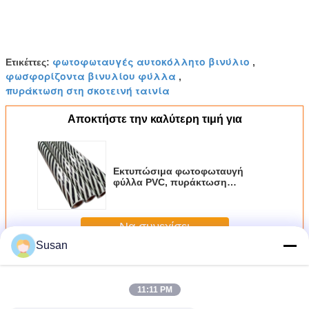
φωτοφωταυγές αυτοκόλλητο βινύλιο
Ετικέττες:
,
φωσφορίζοντα βινυλίου φύλλα
,
πυράκτωση στη σκοτεινή ταινία
Αποκτήστε την καλύτερη τιμή για
Εκτυπώσιμα φωτοφωταυγή
φύλλα PVC, πυράκτωση
ράβδωσης στο σκοτεινό
πλαστικό φύλλο
Να συνεχίσει
Susan
Φωτοφωταυγής βινυλίου ταινία
Περισσότεροι
11:11 PM