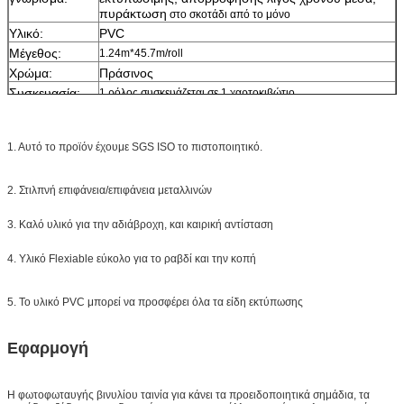
πυράκτωση
στο σκοτάδι από το μόνο
Υλικό:
PVC
Μέγεθος:
1.24m*45.7m/roll
Χρώμα:
Πράσινος
Συσκευασία:
1 ρόλος συσκευάζεται σε 1 χαρτοκιβώτιο
Δείγμα:
ελεύθερο δείγμα ενώ το φορτίο συλλέγει
Παράδοση
7 ημέρες, σύμφωνα με την ποσότητα διαταγής
1. Αυτό το προϊόν έχουμε SGS ISO το πιστοποιητικό.
2. Στιλπνή επιφάνεια/επιφάνεια μεταλλινών
3. Καλό υλικό για την αδιάβροχη, και καιρική αντίσταση
4. Υλικό Flexiable εύκολο για το ραβδί και την κοπή
5. Το υλικό PVC μπορεί να προσφέρει όλα τα είδη εκτύπωσης
Εφαρμογή
Η φωτοφωταυγής βινυλίου ταινία για κάνει τα προειδοποιητικά σημάδια, τα