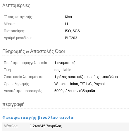
Λεπτομέρειες
Τόπος καταγωγής:
Κίνα
Μάρκα:
LU
Πιστοποίηση:
ISO, SGS
Αριθμό μοντέλου:
BLT203
Πληρωμής & Αποστολής Όροι
Ποσότητα παραγγελίας min:
1 ονομαστική
Τιμή:
negotiable
Συσκευασία λεπτομέρειες:
1 ρόλος συσκευάζεται σε 1 χαρτοκιβώτιο
Όροι πληρωμής:
Western Union, T/T, L/C, Paypal
Δυνατότητα προσφοράς:
5000 ρόλοι την εβδομάδα
περιγραφή
Φωτοφωταυγής βινυλίου ταινία
Μέγεθος:
1.24m*45.7m/ρόλος