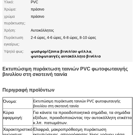
Υλικό:
PVC
Χρώμα:
πράσινο
χρώμα
πράσινο
πυράκτωσης:
Χρήση:
Αυτοκόλλητος
Πυράκτωση
2-4 ώρες, 4-6 ώρες, 6-8 ώρες, 8-10 ώρες
εγκαίρως:
φωσφορίζοντα βινυλίου φύλλα
Υψηλό φως:
,
φωτοφωταυγές αυτοκόλλητο βινύλιο
Εκτυπώσιμη πυράκτωση ταινιών PVC φωτοφωταυγής
βινυλίου στη σκοτεινή ταινία
Περιγραφή προϊόντων
Όνομα:
Εκτυπώσιμη πυράκτωση ταινιών PVC φωτοφωταυγής
βινυλίου στη σκοτεινή ταινία
Κύρια
Για κάνετε τα προειδοποιητικά σημάδια, τα σημάδια
εφαρμογή:
εξόδων, προειδοποιώντας την αυτοκόλλητη ετικέττα
κ.λπ. πατωμάτων.
Χαρακτηριστικό
Ελαφριά, μακροπρόθεσμη πυράκτωση
γνώρισμα:
εκτυπώσιμης, απορρόφησης λίγος χρόνου μέσα,