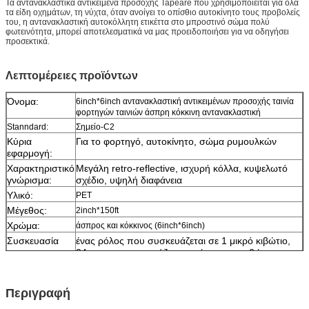
Τα αντανακλαστικά αντικείμενα προσοχής Tapeare
που χρησιμοποιείται για όλα
τα είδη οχημάτων, τη νύχτα, όταν ανοίγει το οπίσθιο αυτοκίνητο τους προβολείς
του, η αντανακλαστική αυτοκόλλητη ετικέττα στο μπροστινό σώμα πολύ
φωτεινότητα, μπορεί αποτελεσματικά να μας προειδοποιήσει για να οδηγήσει
προσεκτικά.
Λεπτομέρειες προϊόντων
Όνομα:
6inch*6inch αντανακλαστική αντικειμένων προσοχής ταινία
φορτηγών ταινιών άσπρη κόκκινη αντανακλαστική
Stanndard:
Σημείο-C2
Κύρια
Για το φορτηγό, αυτοκίνητο, σώμα ρυμουλκών
εφαρμογή:
Χαρακτηριστικό
Μεγάλη retro-reflective, ισχυρή κόλλα, κυψελωτό
γνώρισμα:
σχέδιο, υψηλή διαφάνεια
Υλικό:
PET
Μέγεθος:
2inch*150ft
Χρώμα:
άσπρος και κόκκινος (6inch*6inch)
Συσκευασία
ένας ρόλος που συσκευάζεται σε 1 μικρό κιβώτιο,
24pcs που συσκευάζεται σε ένα χαρτοκιβώτιο
Δείγμα:
ελεύθερο δείγμα ενώ το φορτίο συλλέγει
Παράδοση
7 ημέρες, σύμφωνα με την ποσότητα διαταγής
Περιγραφή