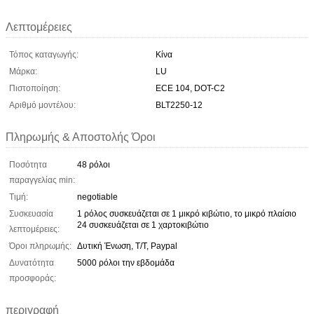
Λεπτομέρειες
Τόπος καταγωγής:
Κίνα
Μάρκα:
LU
Πιστοποίηση:
ECE 104, DOT-C2
Αριθμό μοντέλου:
BLT2250-12
Πληρωμής & Αποστολής Όροι
Ποσότητα
48 ρόλοι
παραγγελίας min:
Τιμή:
negotiable
Συσκευασία
1 ρόλος συσκευάζεται σε 1 μικρό κιβώτιο, το μικρό πλαίσιο
24 συσκευάζεται σε 1 χαρτοκιβώτιο
λεπτομέρειες:
Όροι πληρωμής:
Δυτική Ένωση, T/T, Paypal
Δυνατότητα
5000 ρόλοι την εβδομάδα
προσφοράς:
περιγραφή