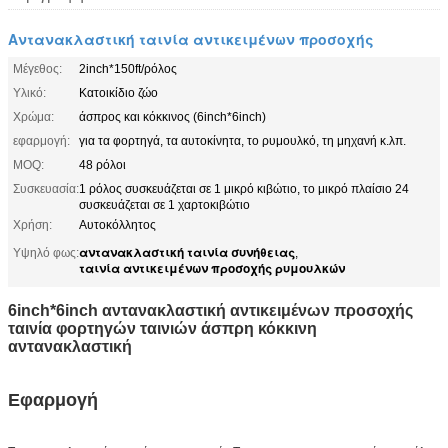
Αντανακλαστική ταινία αντικειμένων προσοχής
Μέγεθος:
2inch*150ft/ρόλος
Υλικό:
Κατοικίδιο ζώο
Χρώμα:
άσπρος και κόκκινος (6inch*6inch)
εφαρμογή:
για τα φορτηγά, τα αυτοκίνητα, το ρυμουλκό, τη μηχανή κ.λπ.
MOQ:
48 ρόλοι
Συσκευασία:
1 ρόλος συσκευάζεται σε 1 μικρό κιβώτιο, το μικρό πλαίσιο 24
συσκευάζεται σε 1 χαρτοκιβώτιο
Χρήση:
Αυτοκόλλητος
αντανακλαστική ταινία συνήθειας
Υψηλό φως:
,
ταινία αντικειμένων προσοχής ρυμουλκών
6inch*6inch αντανακλαστική αντικειμένων προσοχής
ταινία φορτηγών ταινιών άσπρη κόκκινη
αντανακλαστική
Εφαρμογή