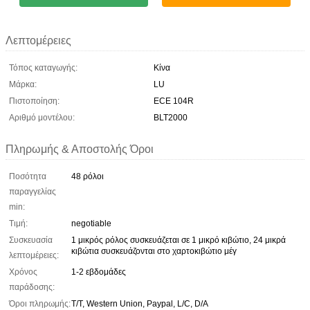
Λεπτομέρειες
Τόπος καταγωγής:
Κίνα
Μάρκα:
LU
Πιστοποίηση:
ECE 104R
Αριθμό μοντέλου:
BLT2000
Πληρωμής & Αποστολής Όροι
Ποσότητα
48 ρόλοι
παραγγελίας
min:
Τιμή:
negotiable
Συσκευασία
1 μικρός ρόλος συσκευάζεται σε 1 μικρό κιβώτιο, 24 μικρά
κιβώτια συσκευάζονται στο χαρτοκιβώτιο μέγ
λεπτομέρειες:
Χρόνος
1-2 εβδομάδες
παράδοσης:
Όροι πληρωμής:
T/T, Western Union, Paypal, L/C, D/A