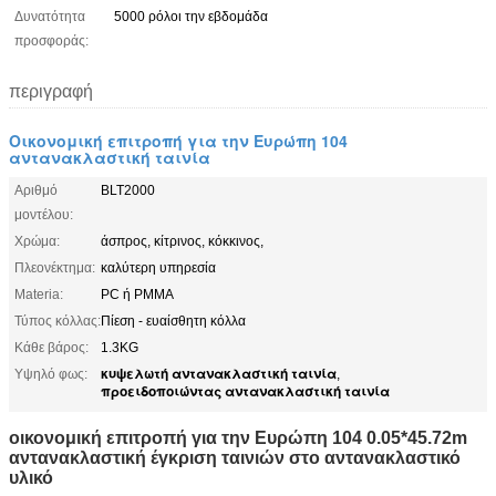
Δυνατότητα
5000 ρόλοι την εβδομάδα
προσφοράς:
περιγραφή
Οικονομική επιτροπή για την Ευρώπη 104
αντανακλαστική ταινία
Αριθμό
BLT2000
μοντέλου:
Χρώμα:
άσπρος, κίτρινος, κόκκινος,
Πλεονέκτημα:
καλύτερη υπηρεσία
Materia:
PC ή PMMA
Τύπος κόλλας:
Πίεση - ευαίσθητη κόλλα
Κάθε βάρος:
1.3KG
κυψελωτή αντανακλαστική ταινία
Υψηλό φως:
,
προειδοποιώντας αντανακλαστική ταινία
οικονομική επιτροπή για την Ευρώπη 104 0.05*45.72m
αντανακλαστική έγκριση ταινιών στο αντανακλαστικό
υλικό