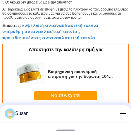
5.Q: Ακόμα δεν μπορεί να βρεί την απάντηση.
Α: Παρακαλώ μας ελάτε σε επαφή με μέσω το ηλεκτρονικό ταχυδρομείο ελεύθερα
θα δοκιμάσουμε το καλύτερό μας για να σας βοηθήσουμε και να λύσουμε τα
προβλήματα που συναντήσατε τυχαία στον τρόπο.
κυψελωτή αντανακλαστική ταινία
Ετικέττες:
,
υπέρυθρη αντανακλαστική ταινία
,
προειδοποιώντας αντανακλαστική ταινία
Αποκτήστε την καλύτερη τιμή για
Βιομηχανική οικονομική
επιτροπή για την Ευρώπη 104
αντανακλαστική ταινία, κίτρινη
έγκριση ταινιών αντικειμένων
προσοχής στο αντανακλαστικό
Να συνεχίσει
υλικό
Περισσότεροι
Susan
Οικονομική επιτροπή για την Ευρώπη 104
αντανακλαστική ταινία