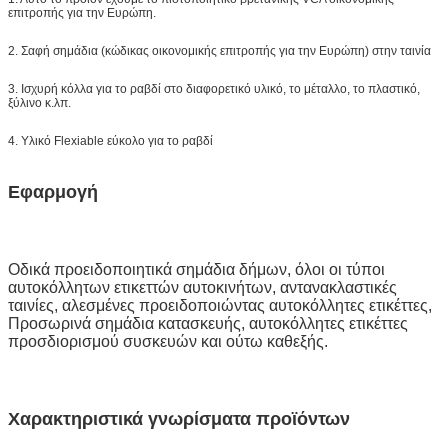
Παράδοση
7 ημέρες, σύμφωνα με την ποσότητα
επιτροπής για την Ευρώπη.
διαταγής
2. Σαφή σημάδια (κώδικας οικονομικής επιτροπής για την Ευρώπη) στην ταινία
3. Ισχυρή κόλλα για το ραβδί στο διαφορετικό υλικό, το μέταλλο, το πλαστικό,
ξύλινο κ.λπ.
4. Υλικό Flexiable εύκολο για το ραβδί
Εφαρμογή
Οδικά προειδοποιητικά σημάδια δήμων, όλοι οι τύποι
αυτοκόλλητων ετικεττών αυτοκινήτων, αντανακλαστικές
ταινίες, αλεσμένες προειδοποιώντας αυτοκόλλητες ετικέττες,
Προσωρινά σημάδια κατασκευής, αυτοκόλλητες ετικέττες
προσδιορισμού συσκευών και ούτω καθεξής.
Χαρακτηριστικά γνωρίσματα προϊόντων