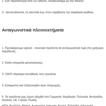
2. Εάν περισσότερα από 20 catrons, συσκευάσαμε με την παλέτα
3. ακολουθώντας τη ναυτιλία έως ότου λαμβάνετε την ασφάλεια αγαθών
Ανταγωνιστικά πλεονεκτήματα
1. Προσφέρουμε υψηλό - ποιοτικά προϊόντα σε ανταγωνιστική τιμή στη γρήγορη
παράδοση.
2. Καλή υπηρεσία μεταπώλησης.
3. 100% πέρασμα συνήθειας που εγγυάται.
4. Εύκαμπτοι και Untraceable όροι πληρωμής.
5. Τα προϊόντα μας έχουν εξαχθεί στη Γερμανία, Νορβηγία, Πολωνία, Φινλανδία,
Ισπανία, UK, Γαλλία, Ρωσία,
ΗΠΑ, Βραζιλία, Μεξικό, Αυστραλία, Ιαπωνία, Κορέα, Ταϊλάνδη, Ινδονησία,