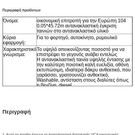
Περιγραφή προϊόντων
Όνομα:
οικονομική επιτροπή για την Ευρώπη 104
0.05*45.72m αντανακλαστική έγκριση
ταινιών στο αντανακλαστικό υλικό
Κύρια
Για το φορτηγό, αυτοκίνητο, ρυμουλκό
εφαρμογή:
Χαρακτηριστικό
Το υψηλό απεικονίζοντας ποσοστό για να
γνώρισμα:
επιστρέψει το γεγονός ανάβει εντελώς
Η αντανακλαστική ταινία υψηλής έντασης με
την καλύτερη ποιοτική καλή ευελιξία, οθόνη
εκτυπώσιμη, ιδιαίτερα δάκρυ ανθεκτικό, που
χαράσσει, γρατσουνίζει ανθεκτικό,
Washable, αντίσταση στους διαλύτες όπως
η βενζίνη, diesel.
Υλικό:
Ακρυλικός ή PC
Μέγεθος:
0.05*45.72m/κάνουν ως ανάγκη σας
Χρώμα:
άσπρος, κίτρινος, κόκκινος,
Περιγραφή
Συσκευασία
ένας ρόλος με το μικρό κιβώτιο έπειτα 24
ρόλοι σε ένα χαρτοκιβώτιο
Δείγμα:
ελεύθερο δείγμα ενώ το φορτίο συλλέγει
1. Αυτό το προϊόν έχουμε το πιστοποιητικό βρετανικής VCA οικονομικής