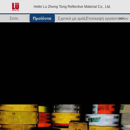
Hefei Lu Zheng Tong Reflective Material Co., Ltd.
Σπίτι
Προϊόντα
Σχετικά με εμάς
Επισκεψή εργοστασίου
>>