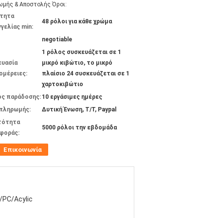
μής & Αποστολής Όροι:
τητα
48 ρόλοι για κάθε χρώμα
γελίας min:
negotiable
1 ρόλος συσκευάζεται σε 1
ευασία
μικρό κιβώτιο, το μικρό
ομέρειες:
πλαίσιο 24 συσκευάζεται σε 1
χαρτοκιβώτιο
ος παράδοσης:
10 εργάσιμες ημέρες
 πληρωμής:
Δυτική Ένωση, T/T, Paypal
τότητα
5000 ρόλοι την εβδομάδα
φοράς:
Επικοινωνία
/PC/Acylic