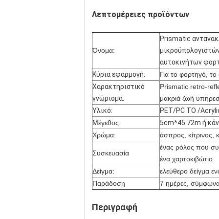
Λεπτομέρειες προϊόντων
Prismatic αντανα
Όνομα:
μικροϋπολογιστών
αυτοκινήτων φορ
Κύρια εφαρμογή:
Για το φορτηγό, το
Χαρακτηριστικό
Prismatic retro-re
γνώρισμα:
μακριά ζωή υπηρε
Υλικό:
PET/PC ΤΟ /Acryli
Μέγεθος:
5cm*45.72m ή κάν
Χρώμα:
άσπρος, κίτρινος, 
ένας ρόλος που συσ
Συσκευασία
ένα χαρτοκιβώτιο
Δείγμα:
ελεύθερο δείγμα εν
Παράδοση
7 ημέρες, σύμφωνα
Περιγραφή