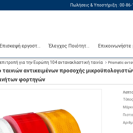
Πωλήσεις & Υποστήριξη :
00-86
Επισκεψή εργοστασίου
Έλεγχος Ποιότητας
επιτροπή για την Ευρώπη 104 αντανακλαστική ταινία
Prismatic αντ
κλαστικές αυτοκόλλητες ετικέττες αυτοκινήτων φορτηγών
ό ταινιών αντικειμένων προσοχής μικροϋπολογιστών
κινήτων φορτηγών
Λεπτο
Τόπος
Μάρκ
Πιστο
Αριθμ