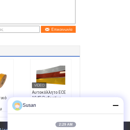
Επικοινωνία
Αυτοκόλλητο ECE
τικό
104R Reflective
Material Vehicle
Susan
υ
Safety Road Safety
Reflective Tapes
for Heavy Trucks
2:29 AM
ta
Όνομα προϊόντος: