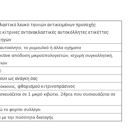
κλαστικό λευκό ταινιών αντικειμένων προσοχής
, κίτρινες αντανακλαστικές αυτοκόλλητες ετικέττες
τηγών
 αυτοκίνητο, το ρυμουλκό ή άλλα οχήματα
flective απόδοση μικροϋπολογιστών, ισχυρή συγκολλητική,
σιών
c
ουν ως ανάγκη σας
κόκκινος,
φθορισμού κιτρινοπράσινος
κευάζεται σε 1 μικρό κιβώτιο, 24pcs που συσκευάζεται σε
ώ το φορτίο συλλέγει
 με την ποσότητα διαταγής