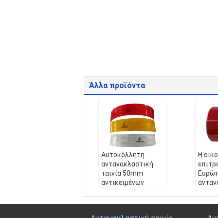
Άλλα προϊόντα
Αυτοκόλλητη
Η οικ
αντανακλαστική
επιτρ
ταινία 50mm
Ευρώπ
αντικειμένων
ανταν
προσοχής * υψηλή
ισχυρ
διαφάνεια τύπων
συγκο
50m άκαμπτη
αδιάβ