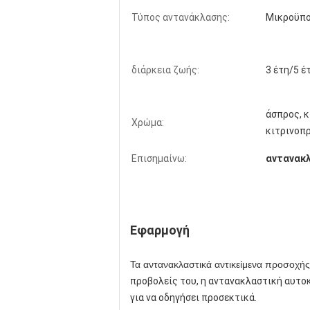
Τύπος αντανάκλασης:
Μικροϋπο
διάρκεια ζωής:
3 έτη/5 έ
άσπρος, κ
Χρώμα:
κιτρινοπρ
Επισημαίνω:
αντανακλ
Prismatic αντανακλαστικό λευκό ταινι
αυτοκινήτων φορτηγών
Εφαρμογή
Τα αντανακλαστικά αντικείμενα προσοχή
προβολείς του, η αντανακλαστική αυτο
για να οδηγήσει προσεκτικά.