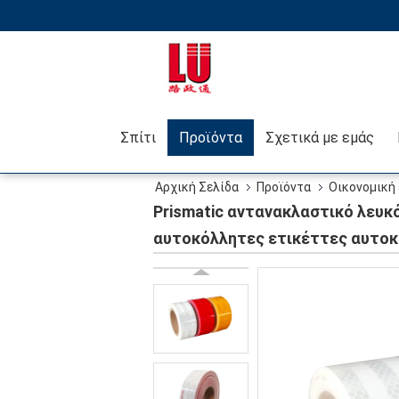
Σπίτι
Προϊόντα
Σχετικά με εμάς
Αρχική Σελίδα
Προϊόντα
Οικονομική 
προσοχής μικροϋπολογιστών, κίτρινες αντανα
Prismatic αντανακλαστικό λευκ
αυτοκόλλητες ετικέττες αυτο