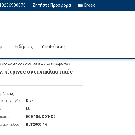
-18256930878
Ζητήστε Προσφορά
Greek
Επικοινωνήστε μαζί μας
Ειδήσεις
Υποθέσεις
ανακλαστικό λευκό ταινιών αντικειμένων
, κίτρινες αντανακλαστικές
μέρειες:
 καταγωγής:
Κίνα
α:
LU
ποίηση:
ECE 104, DOT-C2
ό μοντέλου:
BLT2000-16