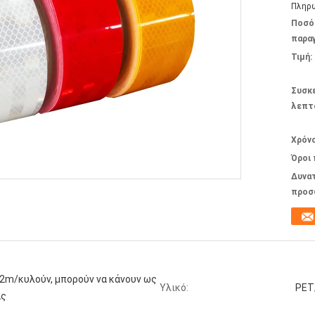
Πληρω
Ποσό
παραγ
Τιμή:
Συσκ
λεπτ
Χρόν
Όροι
Δυνα
προσ
2m/κυλούν, μπορούν να κάνουν ως
Υλικό:
PET
ας