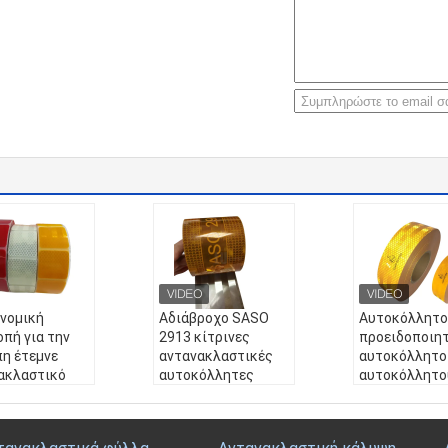
ονομική
Αδιάβροχο SASO
Αυτοκόλλητο
οπή για την
2913 κίτρινες
προειδοποιη
η έτεμνε
αντανακλαστικές
αυτοκόλλητο
ακλαστικό
αυτοκόλλητες
αυτοκόλλητο
ό
ετικέττες
ανακλαστήρα
λλητικό
εκτυπώσιμες
διαμαντιού
ροχο ταινιών
Χρώμα:
Κίτρινος, ά
Reflectiva Cin