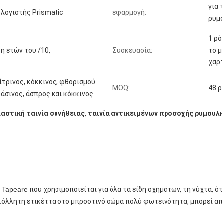
για 
λογιστής Prismatic
εφαρμογή:
ρυμο
1 ρό
τη ετών του /10,
Συσκευασία:
το μ
χαρ
ίτρινος, κόκκινος, φθορισμού
MOQ:
48 ρ
άσινος, άσπρος και κόκκινος
αστική ταινία συνήθειας
,
ταινία αντικειμένων προσοχής ρυμουλ
ών αντικειμένων προσοχής μικροϋπολογιστών, κίτρινες αντανακλαστ
ς Tapeare
που χρησιμοποιείται για όλα τα είδη οχημάτων, τη νύχτα, ό
κόλλητη ετικέττα στο μπροστινό σώμα πολύ φωτεινότητα, μπορεί απ