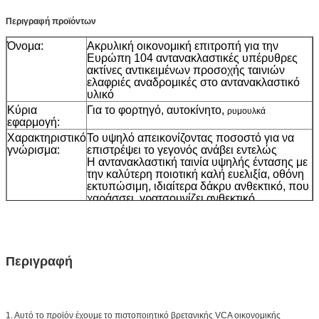
Περιγραφή προϊόντων
Όνομα:
Ακρυλική οικονομική επιτροπή για την
Ευρώπη 104 αντανακλαστικές υπέρυθρες
ακτίνες αντικειμένων προσοχής ταινιών
ελαφριές αναδρομικές στο αντανακλαστικό
υλικό
Κύρια
Για το φορτηγό, αυτοκίνητο,
ρυμουλκά
εφαρμογή:
Χαρακτηριστικό
Το υψηλό απεικονίζοντας ποσοστό για να
γνώρισμα:
επιστρέψει το γεγονός ανάβει εντελώς
Η αντανακλαστική ταινία υψηλής έντασης με
την καλύτερη ποιοτική καλή ευελιξία, οθόνη
εκτυπώσιμη, ιδιαίτερα δάκρυ ανθεκτικό, που
χαράσσει, γρατσουνίζει ανθεκτικό,
Washable, αντίσταση στους διαλύτες όπως
η βενζίνη, diesel.
Υλικό:
Ακρυλικός ή PC
Περιγραφή
Μέγεθος:
5cm*45.72m
(άλλα μεγέθη μπορούν να
προσαρμοστούν)
Χρώμα:
άσπρος, κίτρινος, κόκκινος,
Συσκευασία
1roll/small κιβώτιο, 24rolls/carton, μέγεθος
χαρτοκιβωτίων: 42*42*39cm
1. Αυτό το προϊόν έχουμε το πιστοποιητικό βρετανικής VCA οικονομικής