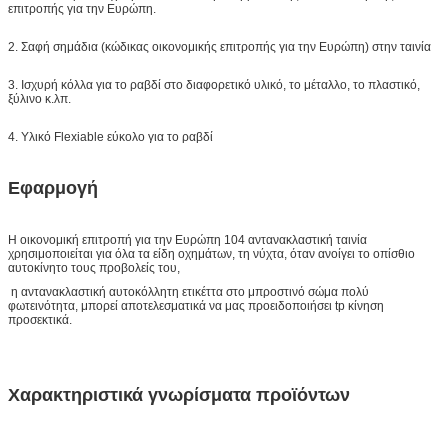
επιτροπής για την Ευρώπη.
Δείγμα:
ελεύθερο δείγμα ενώ το φορτίο συλλέγει
2. Σαφή σημάδια (κώδικας οικονομικής επιτροπής για την Ευρώπη) στην ταινία
Παράδοση
7 ημέρες, σύμφωνα με την ποσότητα
διαταγής
3. Ισχυρή κόλλα για το ραβδί στο διαφορετικό υλικό, το μέταλλο, το πλαστικό,
ξύλινο κ.λπ.
4. Υλικό Flexiable εύκολο για το ραβδί
Εφαρμογή
Η οικονομική επιτροπή για την Ευρώπη 104 αντανακλαστική ταινία
χρησιμοποιείται για όλα τα είδη οχημάτων, τη νύχτα, όταν ανοίγει το οπίσθιο
αυτοκίνητο τους προβολείς του,
η αντανακλαστική αυτοκόλλητη ετικέττα στο μπροστινό σώμα πολύ
φωτεινότητα, μπορεί αποτελεσματικά να μας προειδοποιήσει tp κίνηση
προσεκτικά.
Χαρακτηριστικά γνωρίσματα προϊόντων