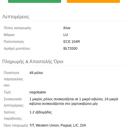
Λεπτομέρειες
Τόπος καταγωγής:
Κίνα
Μάρκα:
LU
Πιστοποίηση:
ECE 104R
Αριθμό μοντέλου:
BLT2000
Πληρωμής & Αποστολής Όροι
Ποσότητα
48 ρόλοι
παραγγελίας
min:
Τιμή:
negotiable
Συσκευασία
1 μικρός ρόλος συσκευάζεται σε 1 μικρό κιβώτιο, 24 μικρά
κιβώτια συσκευάζονται στο χαρτοκιβώτιο μέγ
λεπτομέρειες:
Χρόνος
1-2 εβδομάδες
παράδοσης:
Όροι πληρωμής:
T/T, Western Union, Paypal, L/C, D/A