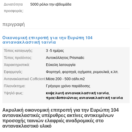
Δυνατότητα
5000 ρόλοι την εβδομάδα
προσφοράς:
περιγραφή
Οικονομική επιτροπή για την Ευρώπη 104
αντανακλαστική ταινία
Τόπος καταγωγής:
3 -5 ημέρες
Τύπος προϊόντος:
Αυτοκόλλητος Prismatic
Χαρακτηριστικά:
Εύκολη λειτουργία
Εφαρμογές:
Φορτηγό, φορτηγά, οχήματα, ρυμουλκά, κ.λπ.
Αντανακλαστικό Cofficient:
Μέσα 200 - 500 cd/lx.m2
Πλεονέκτημα:
Γρήγορο χρόνο παράδοσης
κυψελωτή αντανακλαστική ταινία
Υψηλό φως:
,
προειδοποιώντας αντανακλαστική ταινία
Ακρυλική οικονομική επιτροπή για την Ευρώπη 104
αντανακλαστικές υπέρυθρες ακτίνες αντικειμένων
προσοχής ταινιών ελαφριές αναδρομικές στο
αντανακλαστικό υλικό