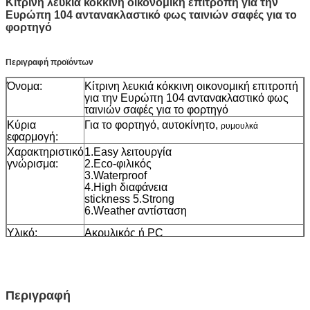
Κίτρινη λευκιά κόκκινη οικονομική επιτροπή για την
Ευρώπη 104 αντανακλαστικό φως ταινιών σαφές για το
φορτηγό
Περιγραφή προϊόντων
Όνομα:
Κίτρινη λευκιά κόκκινη οικονομική επιτροπή
για την Ευρώπη 104 αντανακλαστικό φως
ταινιών σαφές για το φορτηγό
Κύρια
Για το φορτηγό, αυτοκίνητο,
ρυμουλκά
εφαρμογή:
Χαρακτηριστικό
1.Easy λειτουργία
γνώρισμα:
2.Eco-φιλικός
3.Waterproof
4.High διαφάνεια
stickness 5.Strong
6.Weather αντίσταση
Υλικό:
Ακρυλικός ή PC
Μέγεθος:
5cm*45.72m
(άλλα μεγέθη μπορούν να
προσαρμοστούν)
Χρώμα:
άσπρος, κίτρινος, κόκκινος,
Συσκευασία
1roll/small κιβώτιο, 24rolls/carton, μέγεθος
Περιγραφή
χαρτοκιβωτίων: 42*42*39cm