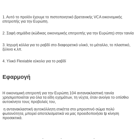
Δείγμα:
ελεύθερο δείγμα ενώ το φορτίο συλλέγει
Παράδοση
7 ημέρες, σύμφωνα με την ποσότητα
1. Αυτό το προϊόν έχουμε το πιστοποιητικό βρετανικής VCA οικονομικής
διαταγής
επιτροπής για την Ευρώπη.
2. Σαφή σημάδια (κώδικας οικονομικής επιτροπής για την Ευρώπη) στην ταινία
3. Ισχυρή κόλλα για το ραβδί στο διαφορετικό υλικό, το μέταλλο, το πλαστικό,
ξύλινο κ.λπ.
4. Υλικό Flexiable εύκολο για το ραβδί
Εφαρμογή
Η οικονομική επιτροπή για την Ευρώπη 104 αντανακλαστική ταινία
χρησιμοποιείται για όλα τα είδη οχημάτων, τη νύχτα, όταν ανοίγει το οπίσθιο
αυτοκίνητο τους προβολείς του,
η αντανακλαστική αυτοκόλλητη ετικέττα στο μπροστινό σώμα πολύ
φωτεινότητα, μπορεί αποτελεσματικά να μας προειδοποιήσει tp κίνηση
προσεκτικά.