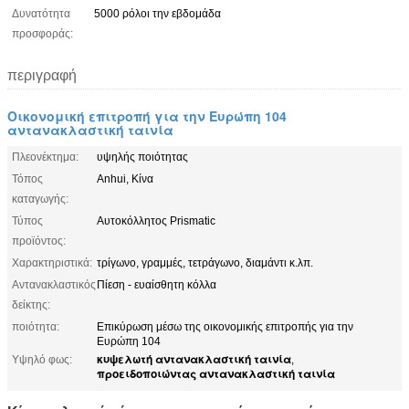
Δυνατότητα
5000 ρόλοι την εβδομάδα
προσφοράς:
περιγραφή
Οικονομική επιτροπή για την Ευρώπη 104
αντανακλαστική ταινία
Πλεονέκτημα:
υψηλής ποιότητας
Τόπος
Anhui, Κίνα
καταγωγής:
Τύπος
Αυτοκόλλητος Prismatic
προϊόντος:
Χαρακτηριστικά:
τρίγωνο, γραμμές, τετράγωνο, διαμάντι κ.λπ.
Αντανακλαστικός
Πίεση - ευαίσθητη κόλλα
δείκτης:
ποιότητα:
Επικύρωση μέσω της οικονομικής επιτροπής για την
Ευρώπη 104
κυψελωτή αντανακλαστική ταινία
Υψηλό φως:
,
προειδοποιώντας αντανακλαστική ταινία