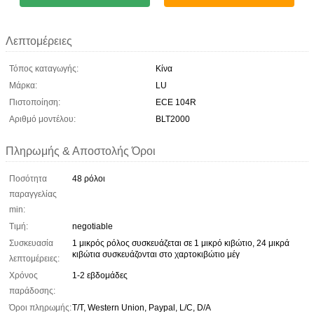
Λεπτομέρειες
Τόπος καταγωγής:
Κίνα
Μάρκα:
LU
Πιστοποίηση:
ECE 104R
Αριθμό μοντέλου:
BLT2000
Πληρωμής & Αποστολής Όροι
Ποσότητα
48 ρόλοι
παραγγελίας
min:
Τιμή:
negotiable
Συσκευασία
1 μικρός ρόλος συσκευάζεται σε 1 μικρό κιβώτιο, 24 μικρά
κιβώτια συσκευάζονται στο χαρτοκιβώτιο μέγ
λεπτομέρειες:
Χρόνος
1-2 εβδομάδες
παράδοσης:
Όροι πληρωμής:
T/T, Western Union, Paypal, L/C, D/A