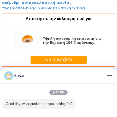
υπέρυθρη αντανακλαστική ταινία
,
προειδοποιώντας αντανακλαστική ταινία
Αποκτήστε την καλύτερη τιμή για
Υψηλή οικονομική επιτροπή για
την Ευρώπη 104 διαφάνειας
αντανακλαστικό φως ταινιών
σαφές για το χαρακτηρισμό
αντικειμένων προσοχής
Να συνεχίσει
φορτηγών
Περισσότεροι
Susan
Οικονομική επιτροπή για την Ευρώπη 104
αντανακλαστική ταινία
1:07 PM
Good day, what product are you looking for?
χο SASO
Αυτοκόλλητο
Αυτοκόλλητο ECE
Ανακλαστική
Αυτοκό
ίτρινες
προειδοποιητικό
104R Reflective
ταινία 2 ιντσών
αντανακλ