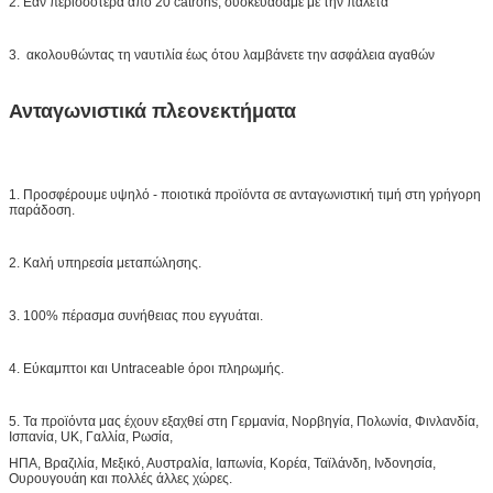
2. Εάν περισσότερα από 20 catrons, συσκευάσαμε με την παλέτα
3. ακολουθώντας τη ναυτιλία έως ότου λαμβάνετε την ασφάλεια αγαθών
Ανταγωνιστικά πλεονεκτήματα
1. Προσφέρουμε υψηλό - ποιοτικά προϊόντα σε ανταγωνιστική τιμή στη γρήγορη
παράδοση.
2. Καλή υπηρεσία μεταπώλησης.
3. 100% πέρασμα συνήθειας που εγγυάται.
4. Εύκαμπτοι και Untraceable όροι πληρωμής.
5. Τα προϊόντα μας έχουν εξαχθεί στη Γερμανία, Νορβηγία, Πολωνία, Φινλανδία,
Ισπανία, UK, Γαλλία, Ρωσία,
ΗΠΑ, Βραζιλία, Μεξικό, Αυστραλία, Ιαπωνία, Κορέα, Ταϊλάνδη, Ινδονησία,
Ουρουγουάη και πολλές άλλες χώρες.