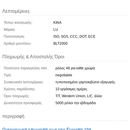
Λεπτομέρειες
Τόπος καταγωγής:
ΚΙΝΑ
Μάρκα:
LU
Πιστοποίηση:
ISO, SGS, CCC, DOT, ECE
Αριθμό μοντέλου:
BLT2000
Πληρωμής & Αποστολής Όροι
Ποσότητα παραγγελίας min:
ρόλος 48 για κάθε χρώμα
Τιμή:
negotiable
Συσκευασία λεπτομέρειες:
τυποποιημένο χαρτοκιβώτιο εξαγωγής
Χρόνος παράδοσης:
10 εργάσιμες ημέρες
Όροι πληρωμής:
T/T, Western Union, L/C, άλλα
Δυνατότητα προσφοράς:
5000 ρόλοι την εβδομάδα
περιγραφή
Οικονομική επιτροπή για την Ευρώπη 104