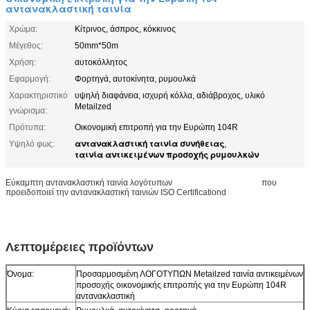
αντανακλαστική ταινία
Χρώμα:
Κίτρινος, άσπρος, κόκκινος
Μέγεθος:
50mm*50m
Χρήση:
αυτοκόλλητος
Εφαρμογή:
Φορτηγά, αυτοκίνητα, ρυμουλκά
Χαρακτηριστικό
υψηλή διαφάνεια, ισχυρή κόλλα, αδιάβροχος, υλικό
Metailzed
γνώρισμα:
Πρότυπα:
Οικονομική επιτροπή για την Ευρώπη 104R
αντανακλαστική ταινία συνήθειας
Υψηλό φως:
,
ταινία αντικειμένων προσοχής ρυμουλκών
Εύκαμπτη αντανακλαστική ταινία λογότυπων
CustomizeCustomized
που
προειδοποιεί την αντανακλαστική ταινιών ISO Certificationd
ΛΟΓΌΤΥΠΩΝ
Metailzed ταινία αντικειμένων προσοχής οικονομικής επιτροπής για την Ευρώπη
104R αντανακλαστική
Λεπτομέρειες προϊόντων
Όνομα:
Προσαρμοσμένη ΛΟΓΟΤΥΠΩΝ Metailzed ταινία αντικειμένων
προσοχής οικονομικής επιτροπής για την Ευρώπη 104R
αντανακλαστική