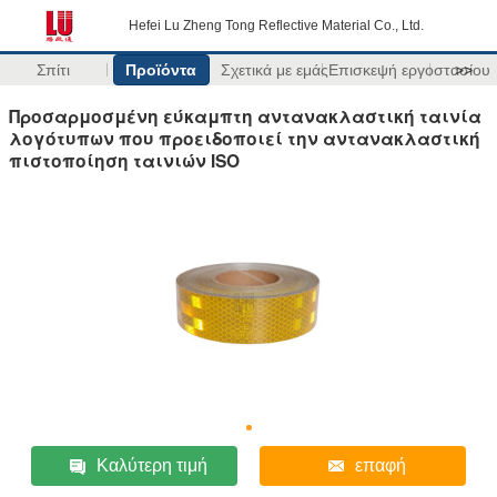
Hefei Lu Zheng Tong Reflective Material Co., Ltd.
Σπίτι
Προϊόντα
Σχετικά με εμάς
Επισκεψή εργοστασίου
>>
Προσαρμοσμένη εύκαμπτη αντανακλαστική ταινία
λογότυπων που προειδοποιεί την αντανακλαστική
πιστοποίηση ταινιών ISO
Καλύτερη τιμή
επαφή