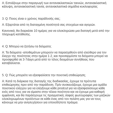
Α: Εστιάζουμε στην παραγωγή των αντανακλαστικών ταινιών, αντανακλαστική
κάλυψη, αντανακλαστική ταινία, αντανακλαστικά σημάδια κυκλοφορίας
3. Q: Ποιος είναι ο χρόνος παράδοσής σας;
Α: Εξαρτάται από τη διαταγμένη ποσότητά σας στοιχείων και αγορών.
Κανονικά, θα διαρκέσει 10 ημέρες για να ολοκληρώσει μια διαταγή μετά από την
πληρωμή κατάθεσης.
4. Q: Μπορώ να ζητήσω τα δείγματα;
Α: Τα δείγματα -αποθεμάτων μπορούν να παρασχεθούν από ελεύθερο για τον
έλεγχο της ποιότητας στην ημέρα 1-2, και προσαρμόστε τα δείγματα μπορεί να
προσφερθεί σε 3-7days μετά από το τέλος δειγμάτων συνήθειας που
καταβάλλεται.
5. Q: Πώς μπορείτε να εξασφαλίσετε την ποιοτική επιθεώρηση;
Α: Κατά τη διάρκεια της διαταγής της διαδικασίας, έχουμε τα πρότυπα
επιθεώρησης πριν από την παράδοση. Πρίν συσκευάζουμε, έχουμε μια ομάδα
ποιοτικού ελέγχου για να ελέγξουμε κάθε prodcut για να εξασφαλίσουμε κάθε
ενός από τους για να είμαστε στην τέλεια ποιότητα και να έχουμε μια καθαρή
εμφάνιση, και θα παράσχουμε τις πραγματικές σαφείς φωτογραφίες των μαζικών
ολοκληρωμένων προϊόντων σε κάθε ένας από τον πελάτη μας για να τους
κάνουμε να μην ανησυχήσουν για οποιοδήποτε πράγμα.