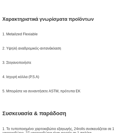
Χαρακτηριστικά γνωρίσματα προϊόντων
1. Metailzed Flexiable
2. Υψηλή αναδρομικός-αντανάκλαση
3. Στεγανοποιήστε
4. Ισχυρή κόλλα (P.S.A)
5. Μπορέστε να συναντήσετε ASTM, πρότυπα ΕΚ
Συσκευασία & παράδοση
1. Το τυποποιημένο χαρτοκιβώτιο εξαγωγής, 24rolls συσκευάζεται σε 1
χαρτοκιβώτιο. 27 χαρτοκιβώτια είναι φορτίο σε 1 παλέτα.