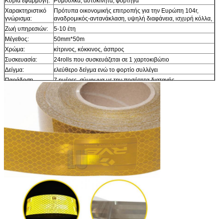
Κύρια εφαρμογή:
Ρυμουλκά, αυτοκίνητα, φορτηγά
Χαρακτηριστικό
Πρότυπα οικονομικής επιτροπής για την Ευρώπη 104r,
γνώρισμα:
αναδρομικός-αντανάκλαση, υψηλή διαφάνεια, ισχυρή κόλλα,
Ζωή υπηρεσιών:
5-10 έτη
Μέγεθος:
50mm*50m
Χρώμα:
κίτρινος, κόκκινος, άσπρος
Συσκευασία:
24rolls που συσκευάζεται σε 1 χαρτοκιβώτιο
Δείγμα:
ελεύθερο δείγμα ενώ το φορτίο συλλέγει
Παράδοση
7 ημέρες, σύμφωνα με την ποσότητα διαταγής