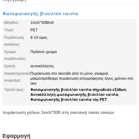
Φωτοφωταυγής βινυλίου ταινία
Μέγεθος:
1inch*30ft/roll
Υλικό:
PET
Πυράκτωση
8-10 ώρες
εγκαίρως:
Χρώμα
Πράσινο χρώμα
πυράκτωσης:
Χρήση:
αυτοκόλλητος
Χαρακτηριστικό
Πυράκτωση στο σκοτάδι από το μόνο, ελαφριά,
μακροπρόθεσμη πυράκτωση απορρόφησης λίγος χρόνου στο
γνώρισμα:
σκο
Φωτοφωταυγής βινυλίου ταινία σημαδιών εξόδων
Υψηλό φως:
,
Αυτοκόλλητη φωτοφωταυγής βινυλίου ταινία
,
Φωτοφωταυγής βινυλίου ταινία της PET
πυράκτωση ρόλων 1inch*30ft στη σκοτεινή ταινία ταινιών
Εφαρμογή