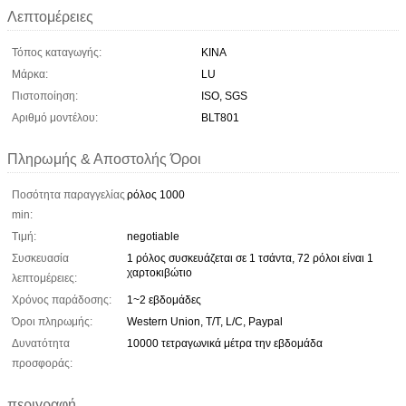
Λεπτομέρειες
Τόπος καταγωγής:
ΚΙΝΑ
Μάρκα:
LU
Πιστοποίηση:
ISO, SGS
Αριθμό μοντέλου:
BLT801
Πληρωμής & Αποστολής Όροι
Ποσότητα παραγγελίας
ρόλος 1000
min:
Τιμή:
negotiable
Συσκευασία
1 ρόλος συσκευάζεται σε 1 τσάντα, 72 ρόλοι είναι 1
χαρτοκιβώτιο
λεπτομέρειες:
Χρόνος παράδοσης:
1~2 εβδομάδες
Όροι πληρωμής:
Western Union, T/T, L/C, Paypal
Δυνατότητα
10000 τετραγωνικά μέτρα την εβδομάδα
προσφοράς:
περιγραφή