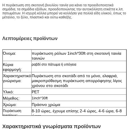
Η πυράκτωση στη σκοτεινή βινυλίου ταινία για κάνει τα προειδοποιητικά
σημάδια, τα σημάδια εξόδων, προειδοποιώντας την αυτοκόλλητη ετικέττα κ.λπ.
πατωμάτων. Η ισχυρή κόλλα μπορεί να κολλήσει για πολλά είδη υλικού, όπως το
μέταλλο, το ξύλο, πλαστικό και ούτω καθεξής.
Λεπτομέρειες προϊόντων
Όνομα:
πυράκτωση ρόλων 1inch*30ft στη σκοτεινή ταινία
ταινιών
Κύρια
ραβδί στο πάτωμα ή υπόγεια
εφαρμογή:
Χαρακτηριστικό
Πυράκτωση στο σκοτάδι από το μόνο, ελαφριά,
γνώρισμα:
μακροπρόθεσμη πυράκτωση απορρόφησης λίγος
χρόνου στο σκοτάδι
Υλικό:
PET
Μέγεθος:
1inch*30ft
Χρώμα:
Πράσινο χρώμα
8-10 ώρες, έχουμε επίσης 2-4 ώρες, 4-6 ώρα, 6-8
Πυράκτωση
εγκαίρως:
ώρες
Δείγμα:
ελεύθερο δείγμα ενώ το φορτίο συλλέγει
Χαρακτηριστικά γνωρίσματα προϊόντων
Παράδοση
7 ημέρες, σύμφωνα με την ποσότητα διαταγής