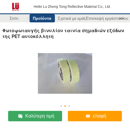
Hefei Lu Zheng Tong Reflective Material Co., Ltd.
Σπίτι
Προϊόντα
Σχετικά με εμάς
Επισκεψή εργοστασίου
>>
Φωτοφωταυγής βινυλίου ταινία σημαδιών εξόδων
της PET αυτοκόλλητη
Καλύτερη τιμή
επαφή