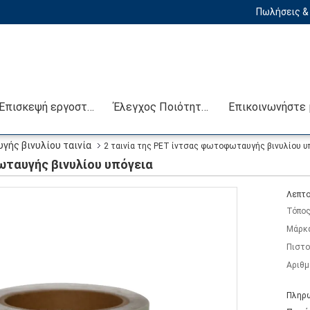
Πωλήσεις & 
Επισκεψή εργοστασίου
Έλεγχος Ποιότητας
ής βινυλίου ταινία
2 ταινία της PET ίντσας φωτοφωταυγής βινυλίου υ
ωταυγής βινυλίου υπόγεια
Λεπτο
Τόπος
Μάρκ
Πιστο
Αριθμ
Πληρω