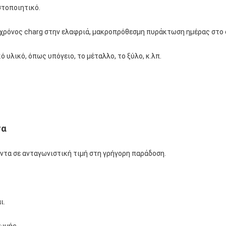
στοποιητικό.
ς χρόνος charg στην ελαφριά, μακροπρόθεσμη πυράκτωση ημέρας στο
 υλικό, όπως υπόγειο, το μέταλλο, το ξύλο, κ.λπ.
τα
ντα σε ανταγωνιστική τιμή στη γρήγορη παράδοση.
ι.