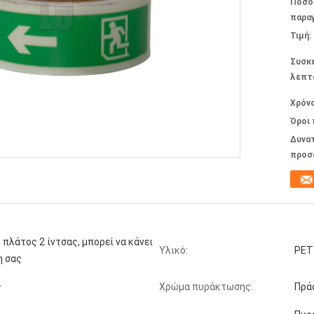
Ποσό
παραγ
Τιμή:
Συσκ
λεπτ
Χρόν
Όροι
Δυνα
προσ
ο πλάτος 2 ίντσας, μπορεί να κάνει
Υλικό:
PET
η σας
ς
Χρώμα πυράκτωσης:
Πρά