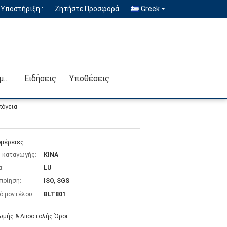
Υποστήριξη :
Ζητήστε Προσφορά
Greek
Επικοινωνήστε μαζί μας
Ειδήσεις
Υποθέσεις
πόγεια
μέρειες:
 καταγωγής:
ΚΙΝΑ
α:
LU
ποίηση:
ISO, SGS
ό μοντέλου:
BLT801
μής & Αποστολής Όροι: