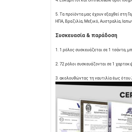
4. Εύκαμπτοι και Untraceable όροι πλη
5. Τα προϊόντα μας έχουν εξαχθεί στη Γε
ΗΠΑ, Βραζιλία, Μεξικό, Αυστραλία, Ιαπω
Συσκευασία & παράδοση
1. 1 ρόλος συσκευάζεται σε 1 τσάντα, 
2. 72 ρόλοι συσκευάζονται σε 1 χαρτοκ
3. ακολουθώντας τη ναυτιλία έως ότου