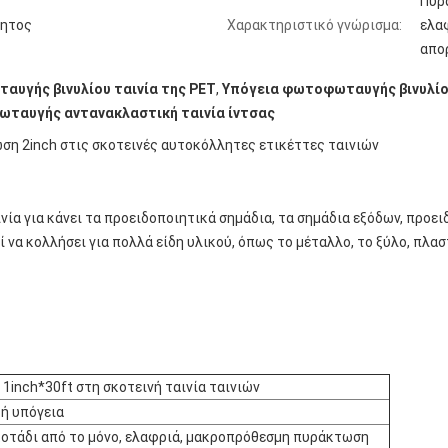
Πυρ
ητος
Χαρακτηριστικό γνώρισμα:
ελα
απο
υγής βινυλίου ταινία της PET
,
Υπόγεια φωτοφωταυγής βινυλίο
ταυγής αντανακλαστική ταινία ίντσας
η 2inch στις σκοτεινές αυτοκόλλητες ετικέττες ταινιών
νία για κάνει τα προειδοποιητικά σημάδια, τα σημάδια εξόδων, προ
 να κολλήσει για πολλά είδη υλικού, όπως το μέταλλο, το ξύλο, πλασ
inch*30ft στη σκοτεινή ταινία ταινιών
ή υπόγεια
οτάδι από το μόνο, ελαφριά, μακροπρόθεσμη πυράκτωση