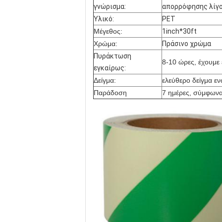
γνώρισμα:
απορρόφησης λίγο
Υλικό:
PET
Μέγεθος:
1inch*30ft
Χρώμα:
Πράσινο χρώμα
Πυράκτωση
8-10 ώρες, έχουμε 
εγκαίρως:
Δείγμα:
ελεύθερο δείγμα εν
Παράδοση
7 ημέρες, σύμφωνα