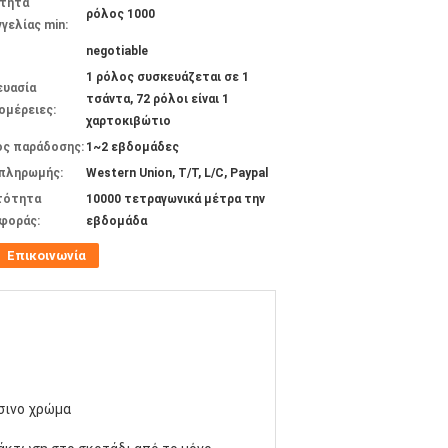
τητα
ρόλος 1000
γελίας min:
negotiable
1 ρόλος συσκευάζεται σε 1
ευασία
τσάντα, 72 ρόλοι είναι 1
ομέρειες:
χαρτοκιβώτιο
ος παράδοσης:
1~2 εβδομάδες
 πληρωμής:
Western Union, T/T, L/C, Paypal
τότητα
10000 τετραγωνικά μέτρα την
φοράς:
εβδομάδα
Επικοινωνία
σινο χρώμα