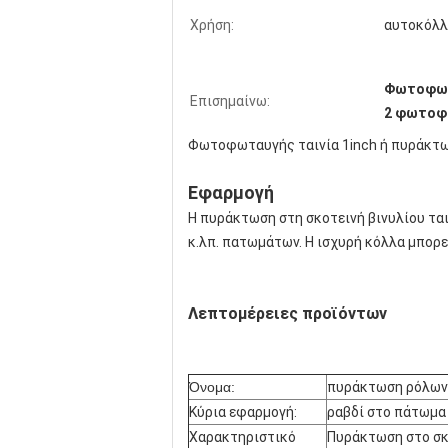
Χρήση:
αυτοκόλλ
Φωτοφωτα
Επισημαίνω:
2 φωτοφω
Φωτοφωταυγής ταινία 1inch ή πυράκτωσ
Εφαρμογή
Η πυράκτωση στη σκοτεινή βινυλίου ται
κ.λπ. πατωμάτων. Η ισχυρή κόλλα μπορεί
Λεπτομέρειες προϊόντων
Όνομα:
πυράκτωση ρόλων 1
Κύρια εφαρμογή:
ραβδί στο πάτωμα 
Χαρακτηριστικό
Πυράκτωση στο σκ