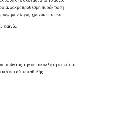
άκτωση στο σκοτάδι από το μόνο,
φριά, μακροπρόθεσμη πυράκτωση
ρρόφησης λίγος χρόνου στο σκο
υ ταινία
,
ειδοποιώντας την αυτοκόλλητη ετικέττα
τικό και ούτω καθεξής.