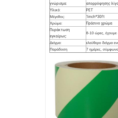
γνώρισμα:
απορρόφησης λίγο
Υλικό:
PET
Μέγεθος:
1inch*30ft
Χρώμα:
Πράσινο χρώμα
Πυράκτωση
8-10 ώρες, έχουμε 
εγκαίρως:
Δείγμα:
ελεύθερο δείγμα εν
Παράδοση
7 ημέρες, σύμφωνα