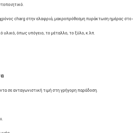
στοποιητικό.
ς χρόνος charg στην ελαφριά, μακροπρόθεσμη πυράκτωση ημέρας στο
 υλικό, όπως υπόγειο, το μέταλλο, το ξύλο, κ.λπ.
τα
ντα σε ανταγωνιστική τιμή στη γρήγορη παράδοση.
ι.