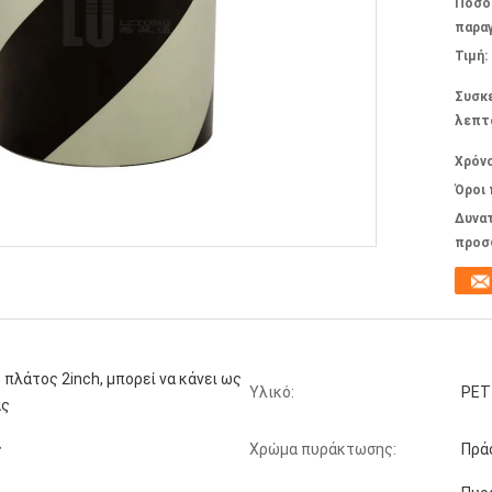
Ποσό
παραγ
Τιμή:
Συσκ
λεπτ
Χρόν
Όροι
Δυνα
προσ
ο πλάτος 2inch, μπορεί να κάνει ως
Υλικό:
PET
ας
ς
Χρώμα πυράκτωσης:
Πρά