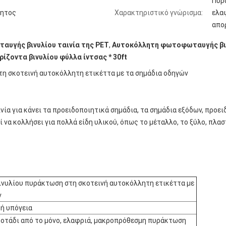
Πυρ
ητος
Χαρακτηριστικό γνώρισμα:
ελα
απο
υγής βινυλίου ταινία της PET
,
Αυτοκόλλητη φωτοφωταυγής βιν
ίζοντα βινυλίου φύλλα ίντσας * 30ft
 σκοτεινή αυτοκόλλητη ετικέττα με τα σημάδια οδηγών
νία για κάνει τα προειδοποιητικά σημάδια, τα σημάδια εξόδων, προ
 να κολλήσει για πολλά είδη υλικού, όπως το μέταλλο, το ξύλο, πλασ
υλίου πυράκτωση στη σκοτεινή αυτοκόλλητη ετικέττα με
ν
ή υπόγεια
οτάδι από το μόνο, ελαφριά, μακροπρόθεσμη πυράκτωση