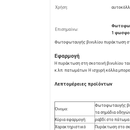
Χρήση:
αυτοκόλλ
Φωτοφωτα
Επισημαίνω:
1 φωσφορ
Φωτοφωταυγής βινυλίου πυράκτωση στη
Εφαρμογή
Η πυράκτωση στη σκοτεινή βινυλίου ται
κ.λπ. πατωμάτων. Η ισχυρή κόλλα μπορεί
Λεπτομέρειες προϊόντων
Φωτοφωταυγής βιν
Όνομα:
τα σημάδια οδηγώ
Κύρια εφαρμογή:
ραβδί στο πάτωμα 
Χαρακτηριστικό
Πυράκτωση στο σκ