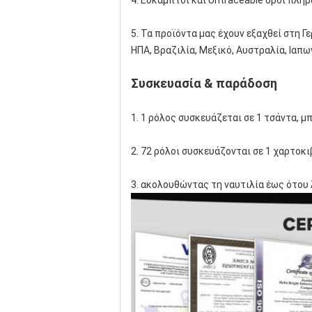
4. Εύκαμπτοι και Untraceable όροι πλη
5. Τα προϊόντα μας έχουν εξαχθεί στη Γε
ΗΠΑ, Βραζιλία, Μεξικό, Αυστραλία, Ιαπω
Συσκευασία & παράδοση
1. 1 ρόλος συσκευάζεται σε 1 τσάντα, 
2. 72 ρόλοι συσκευάζονται σε 1 χαρτοκ
3. ακολουθώντας τη ναυτιλία έως ότου