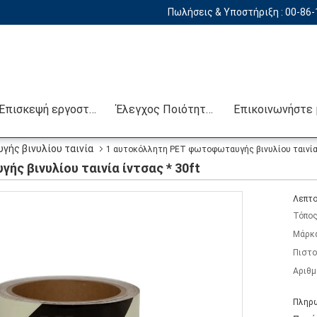
Πωλήσεις & Υποστήριξη :
00-86
Επισκεψή εργοστασίου
Έλεγχος Ποιότητας
ής βινυλίου ταινία
1 αυτοκόλλητη PET φωτοφωταυγής βινυλίου ταινία 
ς βινυλίου ταινία ίντσας * 30ft
Λεπτο
Τόπος
Μάρκ
Πιστο
Αριθμ
Πληρω