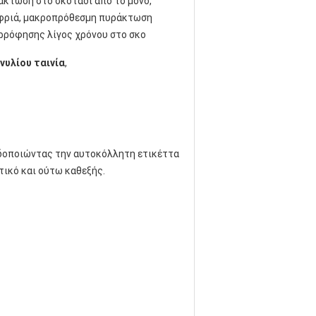
άκτωση στο σκοτάδι από το μόνο,
φριά, μακροπρόθεσμη πυράκτωση
ρρόφησης λίγος χρόνου στο σκο
υλίου ταινία
,
ειδοποιώντας την αυτοκόλλητη ετικέττα
τικό και ούτω καθεξής.