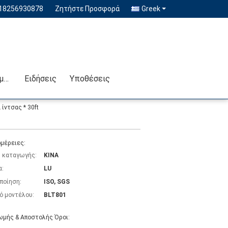
-18256930878
Ζητήστε Προσφορά
Greek
Επικοινωνήστε μαζί μας
Ειδήσεις
Υποθέσεις
ίντσας * 30ft
μέρειες:
 καταγωγής:
ΚΙΝΑ
α:
LU
ποίηση:
ISO, SGS
ό μοντέλου:
BLT801
μής & Αποστολής Όροι: