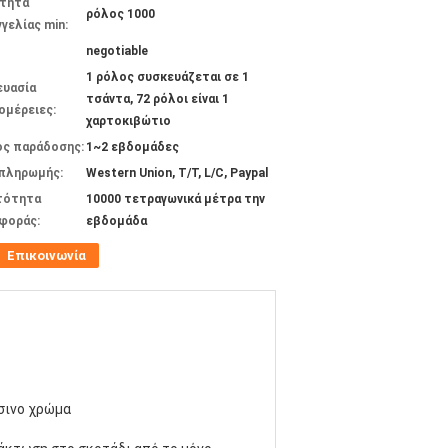
τητα
ρόλος 1000
γελίας min:
negotiable
1 ρόλος συσκευάζεται σε 1
ευασία
τσάντα, 72 ρόλοι είναι 1
ομέρειες:
χαρτοκιβώτιο
ος παράδοσης:
1~2 εβδομάδες
 πληρωμής:
Western Union, T/T, L/C, Paypal
τότητα
10000 τετραγωνικά μέτρα την
φοράς:
εβδομάδα
Επικοινωνία
σινο χρώμα