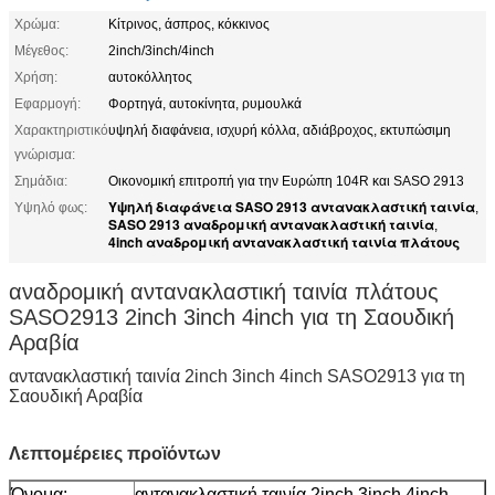
Χρώμα:
Κίτρινος, άσπρος, κόκκινος
Μέγεθος:
2inch/3inch/4inch
Χρήση:
αυτοκόλλητος
Εφαρμογή:
Φορτηγά, αυτοκίνητα, ρυμουλκά
Χαρακτηριστικό
υψηλή διαφάνεια, ισχυρή κόλλα, αδιάβροχος, εκτυπώσιμη
γνώρισμα:
Σημάδια:
Οικονομική επιτροπή για την Ευρώπη 104R και SASO 2913
Υψηλή διαφάνεια SASO 2913 αντανακλαστική ταινία
Υψηλό φως:
,
SASO 2913 αναδρομική αντανακλαστική ταινία
,
4inch αναδρομική αντανακλαστική ταινία πλάτους
αναδρομική αντανακλαστική ταινία πλάτους
SASO2913 2inch 3inch 4inch για τη Σαουδική
Αραβία
αντανακλαστική ταινία 2inch 3inch 4inch SASO2913 για τη
Σαουδική Αραβία
Λεπτομέρειες προϊόντων
Όνομα:
αντανακλαστική ταινία 2inch 3inch 4inch