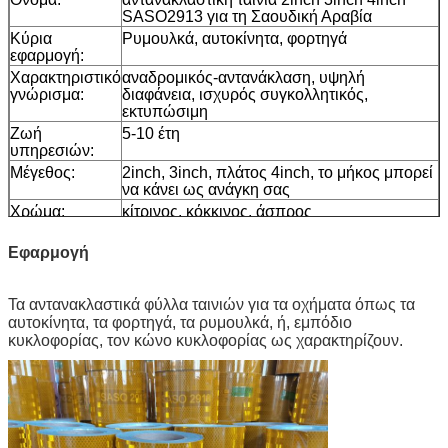
SASO2913 για τη Σαουδική Αραβία
Κύρια
Ρυμουλκά, αυτοκίνητα, φορτηγά
εφαρμογή:
Χαρακτηριστικό
αναδρομικός-αντανάκλαση, υψηλή
γνώρισμα:
διαφάνεια, ισχυρός συγκολλητικός,
εκτυπώσιμη
Ζωή
5-10 έτη
υπηρεσιών:
Μέγεθος:
2inch, 3inch, πλάτος 4inch, το μήκος μπορεί
να κάνει ως ανάγκη σας
Χρώμα:
κίτρινος, κόκκινος, άσπρος
Συσκευασία:
24rolls που συσκευάζεται σε 1 χαρτοκιβώτιο
Εφαρμογή
Δείγμα:
ελεύθερο δείγμα ενώ το φορτίο συλλέγει
Παράδοση
7 ημέρες, σύμφωνα με την ποσότητα
διαταγής
Τα αντανακλαστικά φύλλα ταινιών για τα οχήματα όπως τα
αυτοκίνητα, τα φορτηγά, τα ρυμουλκά, ή, εμπόδιο
κυκλοφορίας, τον κώνο κυκλοφορίας ως χαρακτηρίζουν.