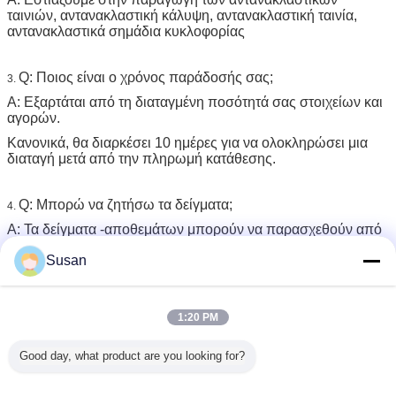
ταινιών, αντανακλαστική κάλυψη, αντανακλαστική ταινία,
αντανακλαστικά σημάδια κυκλοφορίας
Q: Ποιος είναι ο χρόνος παράδοσής σας;
3.
Α: Εξαρτάται από τη διαταγμένη ποσότητά σας στοιχείων και
αγορών.
Κανονικά, θα διαρκέσει 10 ημέρες για να ολοκληρώσει μια
διαταγή μετά από την πληρωμή κατάθεσης.
Q: Μπορώ να ζητήσω τα δείγματα;
4.
Α: Τα δείγματα -αποθεμάτων μπορούν να παρασχεθούν από
ελεύθερο για τον έλεγχο της ποιότητας στην ημέρα 1-2, και
Susan
προσαρμόστε τα δείγματα μπορεί να προσφερθεί σε 3-7days
μετά από το τέλος δειγμάτων συνήθειας που καταβάλλεται.
1:20 PM
Q: Πώς μπορείτε να εξασφαλίσετε την ποιοτική
5.
επιθεώρηση;
Good day, what product are you looking for?
Α: Κατά τη διάρκεια της διαταγής της διαδικασίας, έχουμε τα
πρότυπα επιθεώρησης πριν από την παράδοση. Πρίν
συσκευάζουμε, έχουμε μια ομάδα ποιοτικού ελέγχου για να