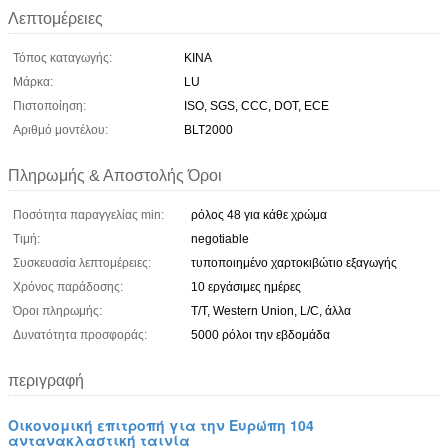
Λεπτομέρειες
Τόπος καταγωγής:
ΚΙΝΑ
Μάρκα:
LU
Πιστοποίηση:
ISO, SGS, CCC, DOT, ECE
Αριθμό μοντέλου:
BLT2000
Πληρωμής & Αποστολής Όροι
Ποσότητα παραγγελίας min:
ρόλος 48 για κάθε χρώμα
Τιμή:
negotiable
Συσκευασία λεπτομέρειες:
τυποποιημένο χαρτοκιβώτιο εξαγωγής
Χρόνος παράδοσης:
10 εργάσιμες ημέρες
Όροι πληρωμής:
T/T, Western Union, L/C, άλλα
Δυνατότητα προσφοράς:
5000 ρόλοι την εβδομάδα
περιγραφή
Οικονομική επιτροπή για την Ευρώπη 104
αντανακλαστική ταινία